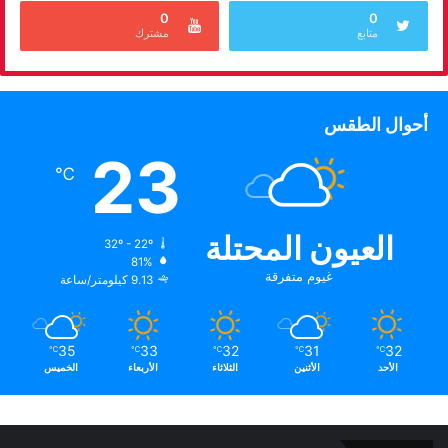
0
0
متابع
مشترك
أحوال الطقس
23
℃
العيون المحتلة
32º - 22º
81%
غيوم متفرقة
9.13 كيلومتر/ساعة
35
33
32
31
32
℃
℃
℃
℃
℃
الأحد
الأثنين
الثلاثاء
الأربعاء
الخميس