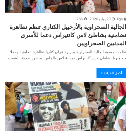
liga
20 يوليو 2026
286
الجالية الصحراوية بالأرخبيل الكناري تنظم تظاهرة
تضامنية بشاطئ لاس كانتيراس دعما للأسرى
المدنيين الصحراويين
نظمت جمعية الجالية الصحراوية بجزيرة غران كناريا تظاهرة تضامنية وحفلا
جماهيريا بشاطئ لاس كانتيراس بمدينة لاس بالماس، بحضور صديق الشعب…
أكمل القراءة »