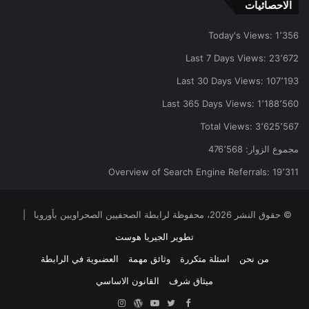
الاحصائيات
Today's Views:
1٬356
Last 7 Days Views:
23٬672
Last 30 Days Views:
107٬193
Last 365 Days Views:
1٬188٬560
Total Views:
3٬625٬567
مجموع الزوار:
476٬568
Overview of Search Engine Referrals:
19٬311
© حقوق النشر 2026، محفوظة لرابطة الصحفيين الصحراويين بأوروبا |
تطوير الجيريا هوست
من نحن
اسئلة متكررة
وثائق مهمة
العضىوية في الرابطة
ميثاق شرف
القانون الاساسي
Facebook
Twitter
YouTube
ووردبريس
Instagram