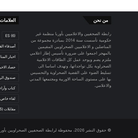
من نحن
العلامات
رابطة الصحفيين والاعلاميين بأوربا منظمة غير
ES
(6)
حكومية تأسست سنة 2014 بمبادرة مجموعة من
أصدقاء الق
المناضلين و الاعلاميين الصحراويين المقيمين
بالمهجر اجمعوا على ضرورة تأسيس إطار اعلامي
اخبار المن
ملتزم يضم ويوحد عمل كل الطاقات الاعلامية
الصحراوية بكل تواجداتها، وتهدف اساسا الى
حصاد الاخب
تسليط الضوء على القضية الصحراوية والتحسيس
صندوق الرح
بها على مستوى الساحة الاوربية ومجتمعها المدني
والاعلامي.
كتاب وآراء
لقاء خاص
)
مقابلات
(5)
© حقوق النشر 2026، محفوظة لرابطة الصحفيين الصحراويين بأوروبا |