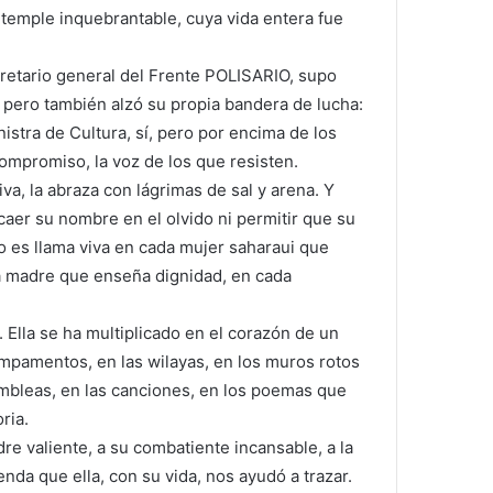
 temple inquebrantable, cuya vida entera fue
a
i
cretario general del Frente POLISARIO, supo
l
 pero también alzó su propia bandera de lucha:
nistra de Cultura, sí, pero por encima de los
compromiso, la voz de los que resisten.
va, la abraza con lágrimas de sal y arena. Y
caer su nombre en el olvido ni permitir que su
 es llama viva en cada mujer saharaui que
da madre que enseña dignidad, en cada
 Ella se ha multiplicado en el corazón de un
mpamentos, en las wilayas, en los muros rotos
mbleas, en las canciones, en los poemas que
ria.
dre valiente, a su combatiente incansable, a la
nda que ella, con su vida, nos ayudó a trazar.