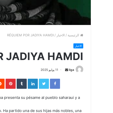
الرئيسية
/
الاخبار
/
RÉQUIEM POR JADIYA HAMDI
الاخبار
R JADIYA HAMDI
liga
S
11 يوليو 2025
e
Facebook
Twitter
LinkedIn
‏Tumblr
Pinterest
n
d
a
opa presenta su pésame al pueblo saharaui y a
n
e
o. Ha partido una de sus hijas más nobles, una
m