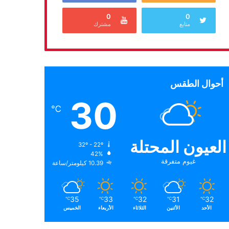
0
0
متابع
مشترك
أحوال الطقس
30
℃
العيون المحتلة
32º - 22º
42%
غيوم متفرقة
10.39 كيلومتر/ساعة
35
33
32
31
32
℃
℃
℃
℃
℃
الأحد
الأثنين
الثلاثاء
الأربعاء
الخميس