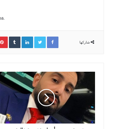
pa.
Facebook
Twitter
LinkedIn
‏Tumblr
شاركها