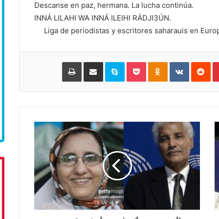
Descanse en paz, hermana. La lucha continúa.
INNÁ LILAHI WA INNÁ ILEIHI RÁDJI3ÚN.
Liga de periodistas y escritores saharauis en Euro
Pinterest
‏Reddit
‏VKontakte
Odnoklassniki
Pocket
Skype
مشاركة عبر البريد
طباعة