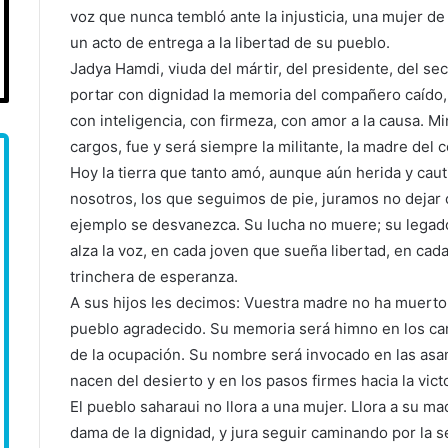
voz que nunca tembló ante la injusticia, una mujer de
un acto de entrega a la libertad de su pueblo.
Jadya Hamdi, viuda del mártir, del presidente, del se
portar con dignidad la memoria del compañero caído,
con inteligencia, con firmeza, con amor a la causa. Mi
cargos, fue y será siempre la militante, la madre del 
Hoy la tierra que tanto amó, aunque aún herida y cauti
nosotros, los que seguimos de pie, juramos no dejar 
ejemplo se desvanezca. Su lucha no muere; su legado
alza la voz, en cada joven que sueña libertad, en ca
trinchera de esperanza.
A sus hijos les decimos: Vuestra madre no ha muerto.
pueblo agradecido. Su memoria será himno en los ca
de la ocupación. Su nombre será invocado en las asa
nacen del desierto y en los pasos firmes hacia la victo
El pueblo saharaui no llora a una mujer. Llora a su ma
dama de la dignidad, y jura seguir caminando por la se