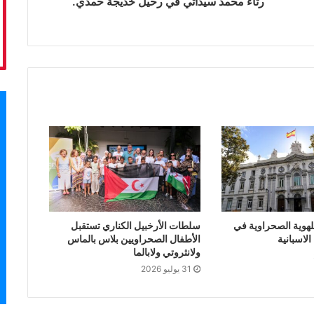
رثاء محمد سيداتي في رحيل خديجة حمدي.
لهوية الصحراوية في
سلطات الأرخبيل الكناري تستقبل
لاسبانية
الأطفال الصحراويين بلاس بالماس
ولانثروتي ولابالما
31 يوليو 2026