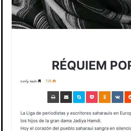
RÉQUIEM PO
728
دقيقة واحدة
‏Reddit
‏VKontakte
Odnoklassniki
Pocket
Skype
مشاركة عبر البريد
طباعة
La Liga de periodistas y escritores saharauis en Eur
los hijos de la gran dama Jadiya Hamdi.
Hoy el corazón del pueblo saharaui sangra en silenci