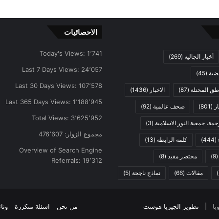
الاحصائيات
Today's Views:
1٬741
أخبار الجالية
(269)
Last 7 Days Views:
24٬057
ضية
(45)
Last 30 Days Views:
107٬578
اطق المحتلة
(87)
الاخبار
(1436)
Last 365 Days Views:
1٬188٬945
ار
(801)
صحف عالمية
(92)
Total Views:
3٬625٬952
مة، جمعية النور الاسلامية
(3)
مجموع الزوار:
476٬607
(444)
كلمة الرابطة
(13)
Overview of Search Engine
(9
مختصر مفيد
(8)
Referrals:
19٬312
مقالات
(66)
نماذج ناجحة
(5)
تطوير الجيريا هوست
من نحن
اسئلة متكررة
وثا