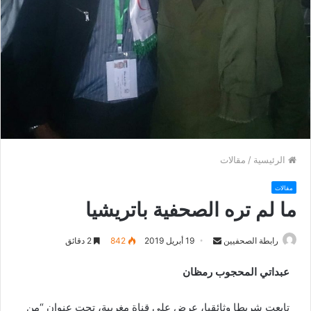
الرئيسية
/
مقالات
مقالات
ما لم تره الصحفية باتريشيا
رابطة الصحفيين
S
19 أبريل 2019
842
2 دقائق
e
عبداتي المحجوب رمظان
n
d
تابعت شريطا وثائقيا، عرض على قناة مغربية، تحت عنوان “من
a