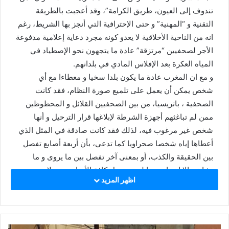
n
تندوف إلى العيون، طريق الكرامة”، وقد أعجبت بالطريقة
e
التقنية و “المهنية” و حتى الإحترافية التي أنجز بها الشريط، رغم
m
انه من الناحية الأخلاقية لا يعدو كونه مجرد دعاية إعلامية مدفوعة
a
الأجر لصحفيين “مرتزقة” عادة ما يتجهون نحو الإصطياد في
i
المياه العكرة بعد الإفلاس المادي في بلدانهم.
l
و مع ان المغرب عادة ما يكون بلدا سخيا و معطاءا مع أي
شخص يمكن أن يعمل على تلميع صورة النظام، فقد كانت
الصحفية ، باتريسيا، من بين الصحفيين القلائل و المحظوظين
ممن لم تباغثهم أجهزة الشرطة لإبلاغها قرار الترحيل و أنها
شخص غير مرغوب فيه، لذلك فقد كانت صادقة في المثل الذي
أعطاها إياه شخصا صحراويا كما تدعي، بأن أربعة أصابع تفصل
بين الحقيقة والكذب، أو بمعنى آخر تفصل بين ما يروى و ما
يشاهد، إلا ان باتريسيا لم تستعمل كافة الأصابع حتى لا يتم
اظهر المزيد
ترحيلها، لذلك حذفت خنصر يدها خلال الرؤية ( الأصبع الصغير
من اليد)، وأكتفت بأصابع يدها الثلاثة المتبقية ما يعني ان الجزء
الأكبر من الحقيقة لازال غائبا، وهو ما لم تراه أثناء بحثها عن
الكرامة، رغم أنني شخصيا لم أفهم معنى “الكرامة” الذي تتحدث