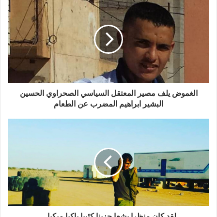
عنه. هل هو مرتبط بإدعاءتها فيما يحدث شرق الجدار، او حول
ما يحدث غربه.
في هذه الدعاية الإعلامية والتي إرتدت عباءة الوثائقي، لن
أخوض في واقعة إدعاء “الإغتصاب”، لأن أهل الإختصاص هم
المعنيون بالأمر، والسلطات الصحراوية هي المخولة بإنصاف
الضحية إن ثبت الجرم، أو العكس في حالة عدم ثبوته ومحاكمة
المدعي، ولكن سأتطرق لمجموعة من النقط تؤكد أن باتريسيا
الغموض يلف مصير المعتقل السياسي الصحراوي الحسين
قد حادت عن طريق “الكرامة” نحو طريق “الذل والمهانة”.
البشير ابراهيم المضرب عن الطعام
اولا: لقد زار مخيمات اللاجئين الصحراويين، قبل باتريسا، صحفي
مغربي، كان يشرف على جريدتين مغربيتين “تل كيل” و “نيشان”،
و أجرى تحقيقا داخل المخيمات بكل اريحية وبكل شفافية كان
سببا في تضييق الخناق عليه من طرف النظام المغربي حين
دحض نظرية “المحتجزين”، وكل ما يروج له الإعلام المغربي،
وهي نفس القناعة التي توصل إليها أيضا الصحفي المغربي
الشهير، علي لمرابط، وقد نال ذات المصير. والإثنين معا فرض
عليهم العيش في المنفى الإختياري في بلاد الغير، بعد ان خابت
آمالهم في أن يعيشوا بكل كرامة في وطن لا يحترم حقوق
لقد كان منظرا بشعا حزينا كئيبا باكيا مبكيا ..