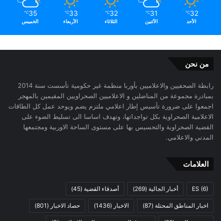
35
33
32
31
32
℃
℃
℃
℃
℃
الأحد
الأثنين
الثلاثاء
الأربعاء
الخميس
من نحن
رابطة الصحفيين والاعلاميين بأوربا منظمة غير حكومية تأسست سنة 2014
بمبادرة مجموعة من المناضلين و الاعلاميين الصحراويين المقيمين بالمهجر
اجمعوا على ضرورة تأسيس إطار اعلامي ملتزم يضم ويوحد عمل كل الطاقات
الاعلامية الصحراوية بكل تواجداتها، وتهدف اساسا الى تسليط الضوء على
القضية الصحراوية والتحسيس بها على مستوى الساحة الاوربية ومجتمعها
المدني والاعلامي.
العلامات
(6)
ES
أخبار الجالية
(269)
أصدقاء القضية
(45)
اخبار المناطق المحتلة
(87)
الاخبار
(1436)
حصاد الاخبار
(801)