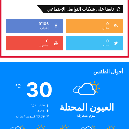
تابعنا على شبكات التواصل الإجتماعي
9٬106
0
مقال
إعجاب
0
0
متابع
مشترك
أحوال الطقس
30
℃
العيون المحتلة
32º - 22º
42%
غيوم متفرقة
10.39 كيلومتر/ساعة