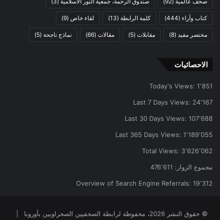
صحف عالمية
(92)
صندوق الرحمة، جمعية النور الاسلامية
(3)
كتاب وآراء
(444)
كلمة الرابطة
(13)
لقاء خاص
(9)
مختصر مفيد
(8)
مقابلات
(5)
مقالات
(66)
نماذج ناجحة
(5)
الاحصائيات
Today's Views:
1٬851
Last 7 Days Views:
24٬167
Last 30 Days Views:
107٬688
Last 365 Days Views:
1٬189٬055
Total Views:
3٬626٬062
مجموع الزوار:
476٬611
Overview of Search Engine Referrals:
19٬312
© حقوق النشر 2026، محفوظة لرابطة الصحفيين الصحراويين بأوروبا |