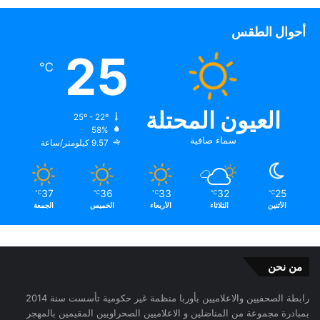
أحوال الطقس
25
℃
العيون المحتلة
25º - 22º
58%
سماء صافية
9.57 كيلومتر/ساعة
37
36
33
32
25
℃
℃
℃
℃
℃
الأثنين
الثلاثاء
الأربعاء
الخميس
الجمعة
من نحن
رابطة الصحفيين والاعلاميين بأوربا منظمة غير حكومية تأسست سنة 2014
بمبادرة مجموعة من المناضلين و الاعلاميين الصحراويين المقيمين بالمهجر