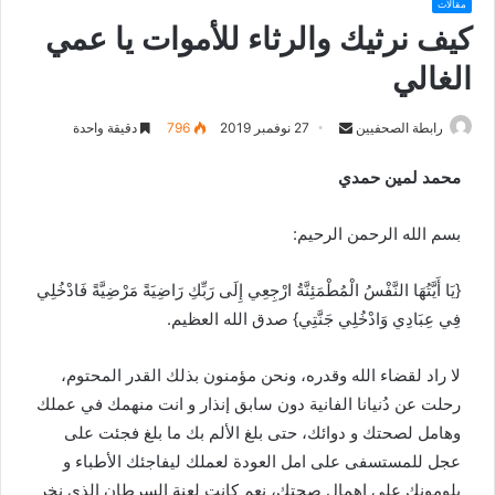
مقالات
كيف نرثيك والرثاء للأموات يا عمي
الغالي
رابطة الصحفيين
S
27 نوفمبر 2019
796
دقيقة واحدة
e
محمد لمين حمدي
n
d
بسم الله الرحمن الرحيم:
a
n
e
{يَا أَيَّتُهَا النَّفْسُ الْمُطْمَئِنَّةُ ارْجِعِي إِلَى رَبِّكِ رَاضِيَةً مَرْضِيَّةً فَادْخُلِي
m
فِي عِبَادِي وَادْخُلِي جَنَّتِي} صدق الله العظيم.
a
i
لا راد لقضاء الله وقدره، ونحن مؤمنون بذلك القدر المحتوم،
l
رحلت عن دُنيانا الفانية دون سابق إنذار و انت منهمك في عملك
وهامل لصحتك و دوائك، حتى بلغ الألم بك ما بلغ فجئت على
عجل للمستسفى على امل العودة لعملك ليفاجئك الأطباء و
يلومونك على إهمال صحتك، نعم كانت لعنة السرطان الذي نخر