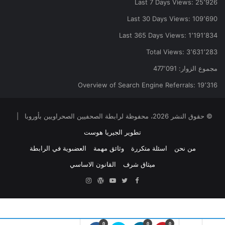
Last 7 Days Views:
25٬926
Last 30 Days Views:
109٬690
Last 365 Days Views:
1٬191٬834
Total Views:
3٬631٬283
مجموع الزوار:
477٬091
Overview of Search Engine Referrals:
19٬316
© حقوق النشر 2026، محفوظة لرابطة الصحفيين الصحراويين بأوروبا |
تطوير الجيريا هوست
من نحن
اسئلة متكررة
وثائق مهمة
العضىوية في الرابطة
ميثاق شرف
القانون الاساسي
Facebook
Twitter
YouTube
ووردبريس
Instagram
0
0
0