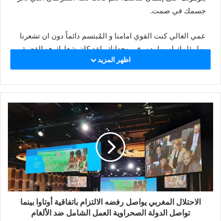
جسمك في صمت.
عمي الغالي كنت القوي امامنا و المُبتسم دائماً دون ان تشعرنا
بما يؤلمك او بما يدور في وجدانك، لقد كان شعارك هو القضية
اظهر المزيد
الوطنية ولا شيء غير القضية الوطنية، لاصحتك ولا مظهرك ولا
شيء، كنت مؤمن و انت الذي عاصرت رفقائك من الجيل
المؤسس واضعاً مصلحة الوطن فوق كل إعتبار، راضياً بأي
منصب كان ولم تعارض يوماً اي قرار حول تنصيبك في مختلف
المهام وستبقى كل من باريس و واشنطن و استوكهولم و
نيويورك إلى مستشار لرئيس الجمهورية و آخيراً سفيراً بجنوب
إفريقيا شاهدت على ذلك، كان هدفك هو خدمة شعبك و وطنك
بشهادة اعدائك انفسهم.
عمي الغالي كيف ارثيك وكيف اكتب عنك و انت الذي منعتنا من
اي كتابة عنك ما دمت على قيد الحياة ناكراً للذات، لم نلتقيك
الاحتلال المغربي يواصل رفضه الالتزام باتفاقية أوتاوا بينما
كثيراً بسبب إنشغالك فكان حرصك علينا هو الدراسة و طلب
تواصل الدولة الصحراوية العمل الشامل ضد الألغام
العلم و الصبر على المحن و عاتيات الزمن.