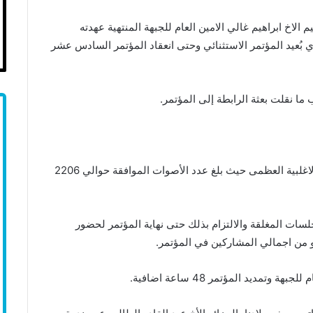
اخ ابراهيم غالي الامين العام للجبهة المنتهية عهدته
نوات التي تولى فيها هذا المنصب منذ يونيو 2016 اي بُعيد المؤتمر الاستثنائي وحتى انعقاد المؤتمر السادس عشر
ما نقلت بعثة الرابطة إلى المؤتمر.
وقد صوت المؤتمرون على التقريرين الأدبي والمالي بالاغلبية العظمى حيث بلغ عدد الأصوات الموافقة حوالي 2206
ات المغلقة والالتزام بذلك حتى نهاية المؤتمر لحضور
تمديد المؤتمر 48 ساعة اضافية.