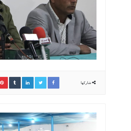
Facebook
Twitter
LinkedIn
‏Tumblr
شاركها