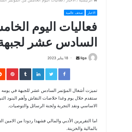
الرئيسية
/
الاخبار
/
فعاليات اليوم الخامس من المؤتمر الس
الاخبار
صحف عالمية
فعاليات اليوم الخا
السادس عشر لجبهة ا
liga
S
18 يناير 2023
e
Facebook
Twitter
LinkedIn
‏Tumblr
Pinterest
n
d
a
تميزت أشغال المؤتمر السادس عشر للجبهة في يومه ال
n
ستقدم خلال يوم وغدا خلاصات النقاش وأهم البنود التي
e
الاساسي ونقد التجربة ولجنة الرسائل والتوصيات.
m
a
اما التقريرين الأدبي والمالي فشهدا ردودا من الامين ا
i
بالمالية والخزينة.
l