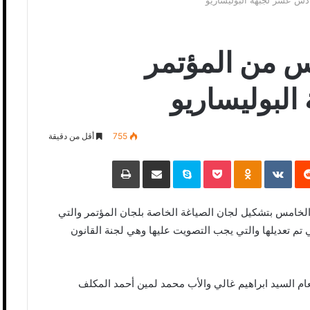
ادس عشر لجبهة البوليساريو
مس من المؤتمر
لبوليساريو
755
أقل من دقيقة
‏Reddit
‏VKontakte
Odnoklassniki
Pocket
Skype
مشاركة عبر البريد
طباعة
خامس بتشكيل لجان الصياغة الخاصة بلجان المؤتمر والتي
 تم تعديلها والتي يجب التصويت عليها وهي لجنة القانون
لعام السيد ابراهيم غالي والأب محمد لمين أحمد المكلف