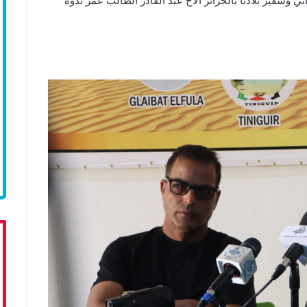
وسفير بلادنا بالجزائر الأخ عبد القادر الطالب عمر ندوة