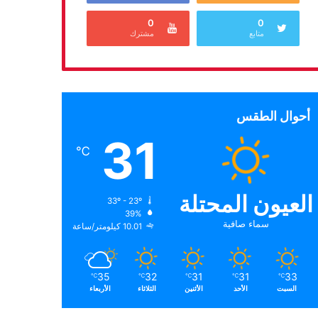
0
0
متابع
مشترك
أحوال الطقس
31
℃
العيون المحتلة
33º - 23º
39%
سماء صافية
10.01 كيلومتر/ساعة
35
32
31
31
33
℃
℃
℃
℃
℃
السبت
الأحد
الأثنين
الثلاثاء
الأربعاء