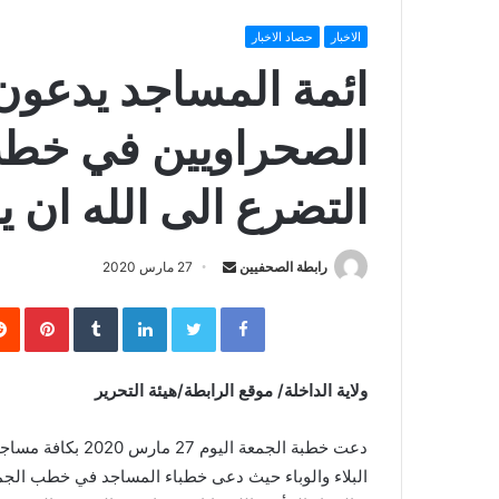
الاخبار
حصاد الاخبار
ائمة المساجد يدعون
الصحراويين في خطب
التضرع الى الله ان ير
رابطة الصحفيين
S
27 مارس 2020
e
Facebook
Twitter
LinkedIn
‏Tumblr
Pinterest
n
d
a
ولاية الداخلة/ موقع الرابطة/هيئة التحرير
n
e
دعت خطبة الجمعة ال
m
البلاء والوباء حيث دعى خطباء المساجد في خطب الجمعة، 
a