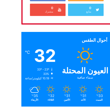
0
0
متابع
مشترك
أحوال الطقس
32
℃
العيون المحتلة
33º - 23º
33%
سماء صافية
10.19 كيلومتر/ساعة
35
32
31
31
33
℃
℃
℃
℃
℃
السبت
الأحد
الأثنين
الثلاثاء
الأربعاء