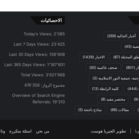
الاحصائيات
Today's Views:
2٬085
أخبار الجالية
(269)
Last 7 Days Views:
23٬425
ضية
(45)
Last 30 Days Views:
106٬908
اطق المحتلة
(87)
الاخبار
(1436)
Last 365 Days Views:
1٬187٬601
ار
(801)
صحف عالمية
(92)
Total Views:
3٬621٬968
مة، جمعية النور الاسلامية
(3)
مجموع الزوار:
476٬356
(444)
كلمة الرابطة
(13)
Overview of Search Engine
(9
مختصر مفيد
(8)
Referrals:
19٬310
مقالات
(66)
نماذج ناجحة
(5)
تطوير الجيريا هوست
من نحن
اسئلة متكررة
وثا