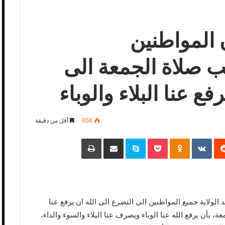
 المواطنين
 صلاة الجمعة الى
فع عنا البلاء والوباء
656
أقل من دقيقة
‏Reddit
‏VKontakte
Odnoklassniki
Pocket
Skype
مشاركة عبر البريد
طباعة
يوم 27 مارس 2020 بكافة مساجد الولاية جميع المواطنين الى التضرع الى الله ان يرفع عنا
بأن يرفع الله عنا الوباء ويصرف عنا البلاء والسوء والداء،