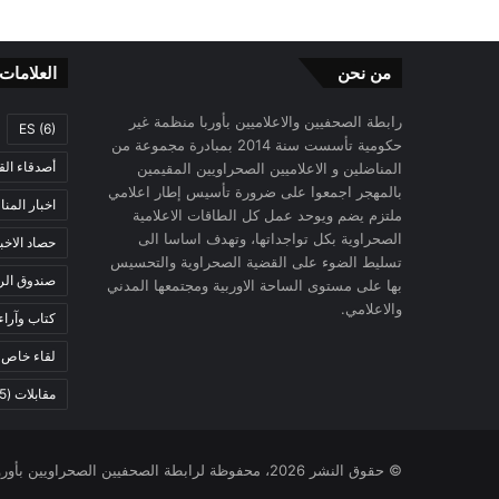
من نحن
العلامات
رابطة الصحفيين والاعلاميين بأوربا منظمة غير
ES
(6)
حكومية تأسست سنة 2014 بمبادرة مجموعة من
أصدقاء الق
المناضلين و الاعلاميين الصحراويين المقيمين
بالمهجر اجمعوا على ضرورة تأسيس إطار اعلامي
اخبار المن
ملتزم يضم ويوحد عمل كل الطاقات الاعلامية
الصحراوية بكل تواجداتها، وتهدف اساسا الى
حصاد الاخب
تسليط الضوء على القضية الصحراوية والتحسيس
صندوق الرح
بها على مستوى الساحة الاوربية ومجتمعها المدني
والاعلامي.
كتاب وآراء
لقاء خاص
)
مقابلات
(5)
© حقوق النشر 2026، محفوظة لرابطة الصحفيين الصحراويين بأوروبا |