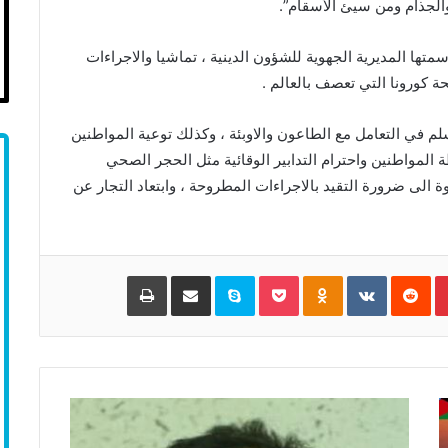
 والجذام ومن سيئ الأسقام”.
ها المديرية الجهوية للشؤون الدينية ، تماشيا والاجراءات
ة كورونا التي تعصف بالعالم .
م في التعامل مع الطاعون والاوبئة ، وكذلك توعية المواطنين
المواطنين واحترام التدابير الوقائية مثل الحجر الصحي
ة الى ضرورة التقيد بالاجراءات المطروحة ، وابتعاد التجار عن
Pinterest
‏Reddit
‏VKontakte
Odnoklassniki
Pocket
Skype
مشاركة عبر البريد
طباعة