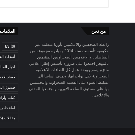
من نحن
العلامات
رابطة الصحفيين والاعلاميين بأوربا منظمة غير
ES
(6)
حكومية تأسست سنة 2014 بمبادرة مجموعة من
أصدقاء الق
المناضلين و الاعلاميين الصحراويين المقيمين
بالمهجر اجمعوا على ضرورة تأسيس إطار اعلامي
اخبار المن
ملتزم يضم ويوحد عمل كل الطاقات الاعلامية
الصحراوية بكل تواجداتها، وتهدف اساسا الى
حصاد الاخب
تسليط الضوء على القضية الصحراوية والتحسيس
صندوق الرح
بها على مستوى الساحة الاوربية ومجتمعها المدني
والاعلامي.
كتاب وآراء
لقاء خاص
)
مقابلات
(5)