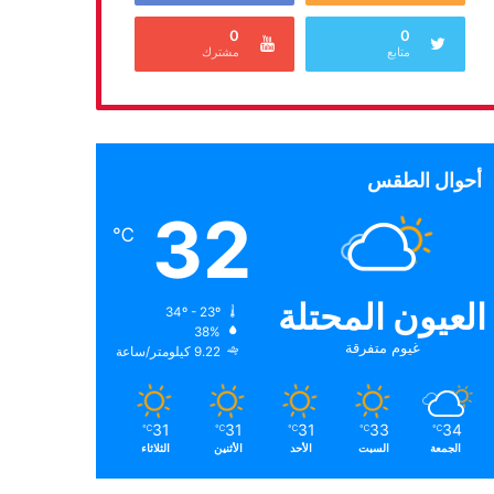
0
0
متابع
مشترك
أحوال الطقس
32
℃
العيون المحتلة
34º - 23º
38%
غيوم متفرقة
9.22 كيلومتر/ساعة
31
31
31
33
34
℃
℃
℃
℃
℃
الجمعة
السبت
الأحد
الأثنين
الثلاثاء