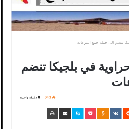
يكا تنضم الى حملة جمع التبرعات
راوية في بلجيكا تنضم
عات
643
دقيقة واحدة
‏Reddit
‏VKontakte
Odnoklassniki
Pocket
Skype
مشاركة عبر البريد
طباعة