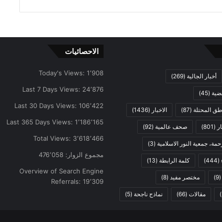
الاحصائيات
Today's Views:
1٬908
أخبار الجالية
(269)
Last 7 Days Views:
24٬876
ضية
(45)
Last 30 Days Views:
106٬422
اطق المحتلة
(87)
الاخبار
(1436)
Last 365 Days Views:
1٬186٬165
ار
(801)
صحف عالمية
(92)
Total Views:
3٬618٬466
مة، جمعية النور الاسلامية
(3)
مجموع الزوار:
476٬058
(444)
كلمة الرابطة
(13)
Overview of Search Engine
(9
مختصر مفيد
(8)
Referrals:
19٬309
مقالات
(66)
نماذج ناجحة
(5)