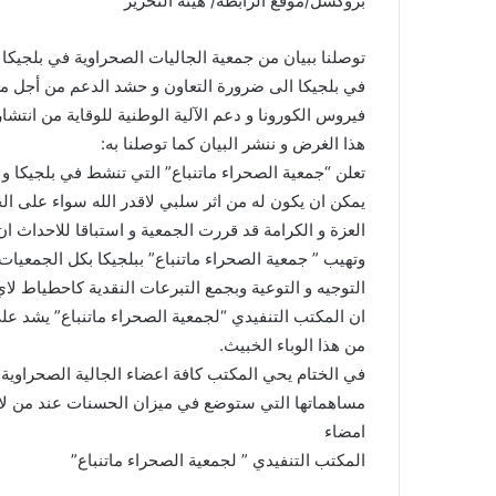
بروكسل/موقع الرابطة/ هيئة التحرير
n
e
توصلنا ببيان من جمعية الجاليات الصحراوية في بلجيكا 
m
في بلجيكا الى ضرورة التعاون و حشد الدعم من أجل 
a
فيروس الكورونا و دعم الآلية الوطنية للوقاية من انتش
i
هذا الغرض و ننشر البيان كما توصلنا به:
l
تعلن “جمعية الصحراء ماتنباع” التي تنشط في بلجيكا و 
يمكن ان يكون له من اثر سلبي لاقدر الله سواء على ا
العزة و الكرامة قد قررت الجمعية و استباقا للاحداث ان 
وتهيب ” جمعية الصحراء ماتنباع” ببلجيكا بكل الجمعيات
التوجيه و التوعية وبجمع التبرعات النقدية كاحطياط لا
ان المكتب التنفيدي “لجمعية الصحراء ماتنباع” يشد عل
من هذا الوباء الخبيث.
في الختام يحي المكتب كافة اعضاء الجالية الصحراوية ف
مساهماتها التي ستوضع في ميزان الحسنات عند من لا 
امضاء
المكتب التنفيدي ” لجمعية الصحراء ماتنباع”