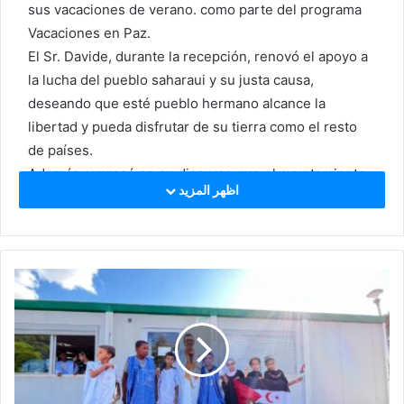
sus vacaciones de verano. como parte del programa
Vacaciones en Paz.
El Sr. Davide, durante la recepción, renovó el apoyo a
la lucha del pueblo saharaui y su justa causa,
deseando que esté pueblo hermano alcance la
libertad y pueda disfrutar de su tierra como el resto
de países.
Además expresó en su discurso que el ayuntamiento
اظهر المزيد
y los ciudadanos están muy contentos de tener a los
niños del Sáhara Occidental en su ciudad,
deseándoles una feliz estadía, reafirmando que todas
las instalaciones están puestas a su disposición para
pasar unas agradables vacaciones.
El representante del Frente Polisario en la región de
Lombardía, Sr Omar Hassena Ahreyem, en su
intervención, agradeció al alcalde a los ciudadanos de
San Giorgio y sus autoridades en nombre del pueblo y