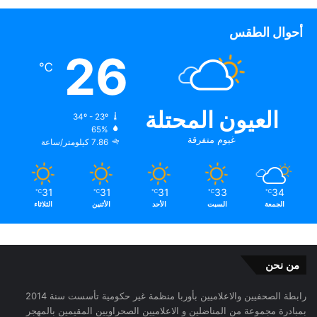
أحوال الطقس
26
℃
العيون المحتلة
34º - 23º
65%
غيوم متفرقة
7.86 كيلومتر/ساعة
31
31
31
33
34
℃
℃
℃
℃
℃
الجمعة
السبت
الأحد
الأثنين
الثلاثاء
من نحن
رابطة الصحفيين والاعلاميين بأوربا منظمة غير حكومية تأسست سنة 2014
بمبادرة مجموعة من المناضلين و الاعلاميين الصحراويين المقيمين بالمهجر