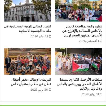
también entregaron la bandera de la República
Saharaui al alcalde y otros detalles, culmino el
encuentro con una cena para los niños y sus
acompañantes.
تنظيم وقفة بمقاطعة قادس
انتصار قضائي للهوية الصحراوية في
بالأندلس للمطالبة بالإفراج عن
ملفات الجنسية الاسبانية
الأسرى المدنيين الصحراويين
31 يوليو 2026
1 أغسطس 2026
سلطات الأرخبيل الكناري تستقبل
البرلمان الإيطالي يخص أطفال
الأطفال الصحراويين بلاس بالماس
عطل في سلام باستقبال خاص
ولانثروتي ولابالما
30 يوليو 2026
31 يوليو 2026