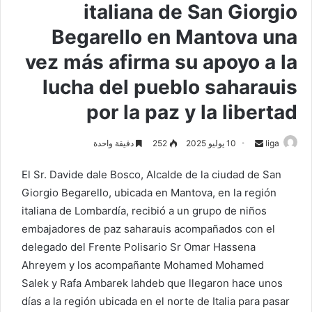
italiana de San Giorgio
Begarello en Mantova una
vez más afirma su apoyo a la
lucha del pueblo saharauis
por la paz y la libertad
liga
S
10 يوليو 2025
252
دقيقة واحدة
e
El Sr. Davide dale Bosco, Alcalde de la ciudad de San
n
Giorgio Begarello, ubicada en Mantova, en la región
d
italiana de Lombardía, recibió a un grupo de niños
a
n
embajadores de paz saharauis acompañados con el
e
delegado del Frente Polisario Sr Omar Hassena
m
Ahreyem y los acompañante Mohamed Mohamed
a
Salek y Rafa Ambarek lahdeb que llegaron hace unos
i
días a la región ubicada en el norte de Italia para pasar
l