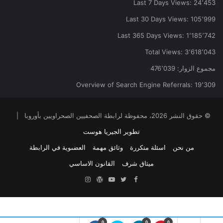
Last 7 Days Views:
24٬453
Last 30 Days Views:
105٬999
Last 365 Days Views:
1٬185٬742
Total Views:
3٬618٬043
مجموع الزوار:
476٬039
Overview of Search Engine Referrals:
19٬309
© حقوق النشر 2026، محفوظة لرابطة الصحفيين الصحراويين بأوروبا |
تطوير الجيريا هوست
من نحن
اسئلة متكررة
وثائق مهمة
العضىوية في الرابطة
ميثاق شرف
القانون الاساسي
Facebook
Twitter
YouTube
ووردبريس
Instagram
0
0
0