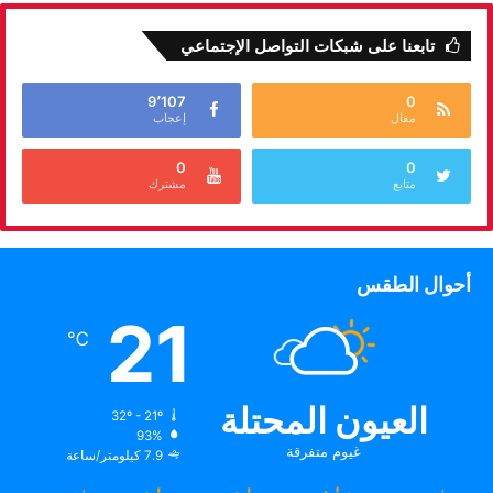
تابعنا على شبكات التواصل الإجتماعي
9٬107
0
مقال
إعجاب
0
0
متابع
مشترك
أحوال الطقس
21
℃
العيون المحتلة
32º - 21º
93%
غيوم متفرقة
7.9 كيلومتر/ساعة