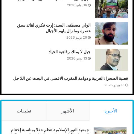
16 يوليو 2026
الولي مصطفى السيد: إرث فكري لقائد سبق
عصره وما زال يلهم الأجيال
20 يونيو 2026
جيل لا يملك رفاهية الحياد
13 يونيو 2026
قضية الصحراءالغربية و دوامة المغرب الاقصى في البحث عن اللا حل
13 يونيو 2026
الأخيرة
الأشهر
تعليقات
جمعية النور الإسلامية تنظم حفلا بمناسبة إختتام