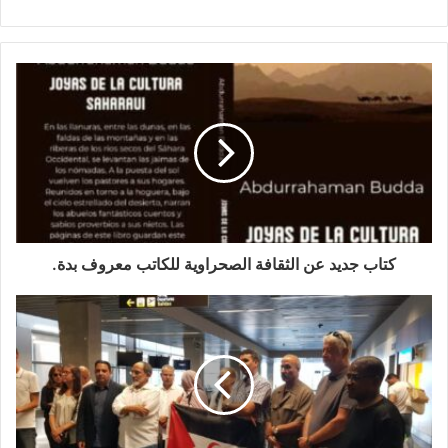
Consejo de Seguridad de las Naciones unidas, ya que
el Sahara Occidental sigue siendo la última colonia en
África pendiente de descolonización.
El Sahara Occidental durante la época colonial fue,
la
provincia 53
del Estado Español llamada “
El
Sahara
Español
” después de un siglo de convivencia con la
población saharaui, la administración española al
decidir su salida, vendió vilmente el territorio con la
firma de los fatídicos Acuerdos Tripartitos de Madrid
كتاب جديد عن الثقافة الصحراوية للكاتب معروف بدة.
el 14 de Noviembre de 1975, cediendo el norte del
Sáhara a Marruecos y el sur a Mauritania y dejando al
pueblo saharaui abandonado a su suerte y sumergido
en una feroz guerra contra sus vecinos, un conflicto
armado aún por resolver donde la potencia
colonizadora España, tiene una gran responsabilidad
histórica con sus conciudadanos saharauis por no