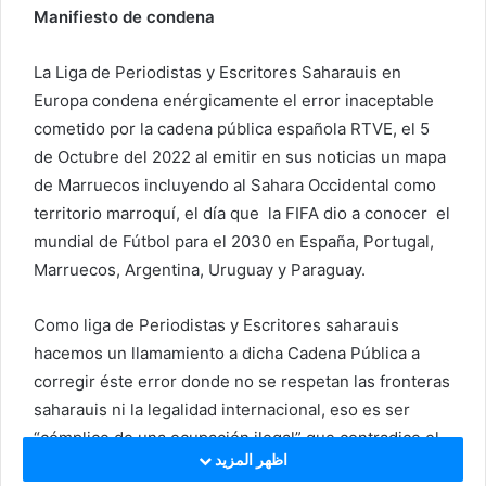
Manifiesto de condena
n
d
La Liga de Periodistas y Escritores Saharauis en
a
Europa
condena enérgicamente el error
inaceptable
n
e
cometido por la cadena pública española RTVE, el 5
m
de Octubre del 2022
al emitir en sus noticias un mapa
a
de Marruecos incluyendo al Sahara Occidental como
i
territorio marroquí, el día que la FIFA dio a conocer el
l
mundial de Fútbol para el 2030 en España, Portugal,
Marruecos, Argentina, Uruguay y Paraguay.
Como liga de Periodistas y Escritores saharauis
hacemos un llamamiento a dicha Cadena Pública a
corregir éste error donde no se respetan las fronteras
saharauis ni la legalidad internacional, eso es ser
“
cómplice de una
ocupación ilegal”
que contradice el
اظهر المزيد
proceso de descolonización llevado a cabo por el