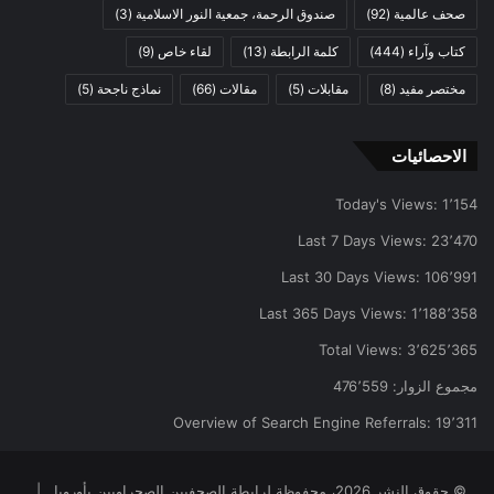
صحف عالمية
(92)
صندوق الرحمة، جمعية النور الاسلامية
(3)
كتاب وآراء
(444)
كلمة الرابطة
(13)
لقاء خاص
(9)
مختصر مفيد
(8)
مقابلات
(5)
مقالات
(66)
نماذج ناجحة
(5)
الاحصائيات
Today's Views:
1٬154
Last 7 Days Views:
23٬470
Last 30 Days Views:
106٬991
Last 365 Days Views:
1٬188٬358
Total Views:
3٬625٬365
مجموع الزوار:
476٬559
Overview of Search Engine Referrals:
19٬311
© حقوق النشر 2026، محفوظة لرابطة الصحفيين الصحراويين بأوروبا |