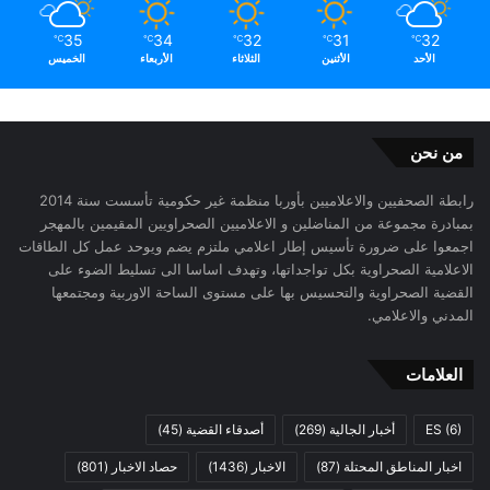
35
34
32
31
32
℃
℃
℃
℃
℃
الأحد
الأثنين
الثلاثاء
الأربعاء
الخميس
من نحن
رابطة الصحفيين والاعلاميين بأوربا منظمة غير حكومية تأسست سنة 2014
بمبادرة مجموعة من المناضلين و الاعلاميين الصحراويين المقيمين بالمهجر
اجمعوا على ضرورة تأسيس إطار اعلامي ملتزم يضم ويوحد عمل كل الطاقات
الاعلامية الصحراوية بكل تواجداتها، وتهدف اساسا الى تسليط الضوء على
القضية الصحراوية والتحسيس بها على مستوى الساحة الاوربية ومجتمعها
المدني والاعلامي.
العلامات
(6)
ES
أخبار الجالية
(269)
أصدقاء القضية
(45)
اخبار المناطق المحتلة
(87)
الاخبار
(1436)
حصاد الاخبار
(801)