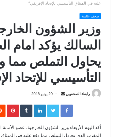
عليه في الميثاق التأسيسي للإتحاد الإفريقي”
صحف عالمية
وزير الشؤون الخارج
السالك يؤكد امام ال
يحاول التملص مما وق
التأسيسي للإتحاد الإ
رابطة الصحفيين
S
20 يونيو 2018
e
Facebook
Twitter
LinkedIn
‏Tumblr
Pinterest
n
d
a
أكد اليوم الأربعاء وزير الشؤون الخارجية، عضو الأمان
n
المغرب الذي يحاول التملص مما وقع عليه في الميثاق الت