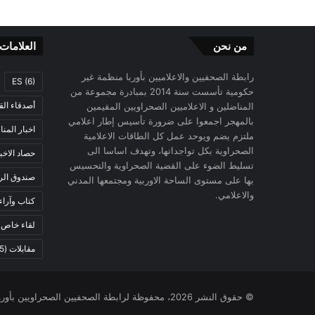
من نحن
العلامات
رابطة الصحفيين والاعلاميين بأوربا منظمة غير
ES
(6)
حكومية تأسست سنة 2014 بمبادرة مجموعة من
أصدقاء الق
المناضلين و الاعلاميين الصحراويين المقيمين
بالمهجر اجمعوا على ضرورة تأسيس إطار اعلامي
اخبار المن
ملتزم يضم ويوحد عمل كل الطاقات الاعلامية
الصحراوية بكل تواجداتها، وتهدف اساسا الى
حصاد الاخب
تسليط الضوء على القضية الصحراوية والتحسيس
صندوق الرح
بها على مستوى الساحة الاوربية ومجتمعها المدني
والاعلامي.
كتاب وآراء
لقاء خاص
)
مقابلات
(5)
© حقوق النشر 2026، محفوظة لرابطة الصحفيين الصحراويين بأوروبا |