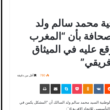
ية محمد سالم ولد
صحافة بأن “المغرب
ع عليه في الميثاق
فريقي”
780
أقل من دقيقة
‏Reddit
‏VKontakte
Odnoklassniki
Pocket
Skype
مشاركة عبر البريد
طباعة
ة الوطنية السيد محمد سالم ولد السالك أن “المشكل يكمن في
أسيسي للإتحاد الإفريقd¨: