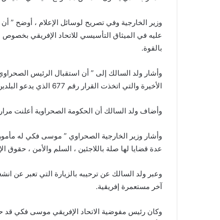
e
m
وزير الخارجية وفي تصريح لوسائل الإعلام ، أوضح ” أ
a
عليه في الميثاق التأسيسي للاتحاد الإفريقي بخصوص اح
i
بالقوة.
l
وأشار ولد السالك إلى ” أن استقبال الرئيس الصحراو
الأخيرة والتي اتخذت القرار رقم 677 الذي يدعو البلدين العضوين إلى الدخول في مفاوضات “.
وأضاف ولد السالك أن الحكومة الصحراوية أعلنت مرارا
وأشار وزير الخارجية الصحراوي ” موسى فكي له مأمور
عدة قضايا لها صلة باللاجئين ، السلم والأمن ، حقوق ال
وعبر ولد السالك عن ترحيبه بالزيارة التي تعبر عن انشغا
آخر مستعمرة إفريقية.
وكان رئيس مفوضية الاتحاد الإفريقي موسى فكي قد حل 