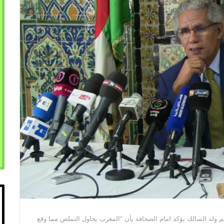
 ولد السالك يؤكد امام الصحافة بأن “المغرب يحاول التملص مما وقع