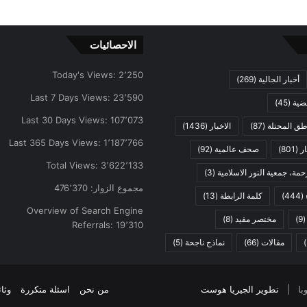
الاحصائيات
Today's Views:
2٬250
أخبار الجالية
(269)
Last 7 Days Views:
23٬590
ضية
(45)
Last 30 Days Views:
107٬073
اطق المحتلة
(87)
الاخبار
(1436)
Last 365 Days Views:
1٬187٬766
ار
(801)
صحف عالمية
(92)
Total Views:
3٬622٬133
مة، جمعية النور الاسلامية
(3)
مجموع الزوار:
476٬370
(444)
كلمة الرابطة
(13)
Overview of Search Engine
(9
مختصر مفيد
(8)
Referrals:
19٬310
مقالات
(66)
نماذج ناجحة
(5)
تطوير الجيريا هوست
من نحن
اسئلة متكررة
وثا