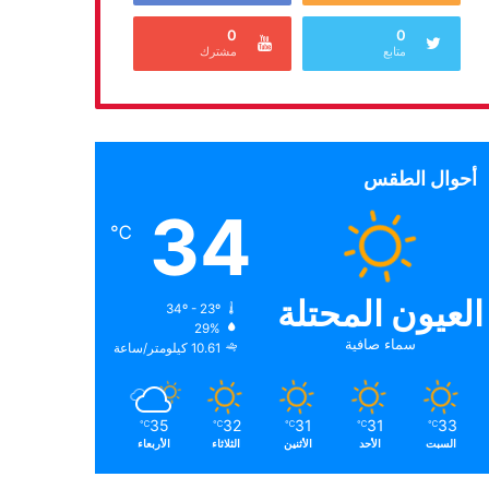
0
0
متابع
مشترك
أحوال الطقس
34
℃
العيون المحتلة
34º - 23º
29%
سماء صافية
10.61 كيلومتر/ساعة
35
32
31
31
33
℃
℃
℃
℃
℃
السبت
الأحد
الأثنين
الثلاثاء
الأربعاء