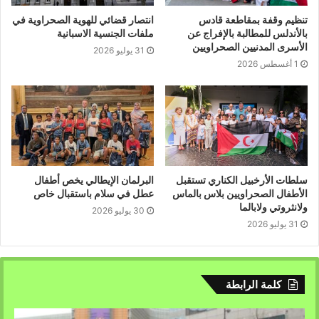
4- ندل وزير خارجية دولة الاحتلال على أن الشعب الصحراوي
تنظيم وقفة بمقاطعة قادس
انتصار قضائي للهوية الصحراوية في
موجود ودولته الجمهورية الصحراوية تجسد واقعا وطنيا ، جهويا ،
بالأندلس للمطالبة بالإفراج عن
ملفات الجنسية الاسبانية
قاريا ودوليا لا يمكن القفز عليه. وكنا نعتقد أن دروس مالابو
الأسرى المدنيين الصحراويين
31 يوليو 2026
ومابوتو وأبيدجان وطوكيو وبروكسيل ، تكفى معاليه للتحلي
1 أغسطس 2026
بالواقعية اللازمة والبراغماتية لكي يجنب بلده المزيد من الهزائم
ويخرجه من الورطة العظيمة التي كلفت دولة الاحتلال بيع
السيادة والأرض والعرض.
5- أما فيما يتعلق بالحل السلمي والمتفق عليه أو التوافقي ،
فإنه يجبر المملكة المغربية على التخلي نهائيا عن سياسة
سلطات الأرخبيل الكناري تستقبل
البرلمان الإيطالي يخص أطفال
الاحتلال والتوقف عند حدودها الدولية المعترف بها.
الأطفال الصحراويين بلاس بالماس
عطل في سلام باستقبال خاص
ولانثروتي ولابالما
30 يوليو 2026
31 يوليو 2026
6- إن الجمهورية الصحراوية وجبهة البوليساريو طالبتا
بالاستفتاء أثناء الحقبة الاستعمارية الإسبانية باعتبار ؛ أن إسبانيا
وهي القوة المديرة ملزمة بتنظيم استفتاء تقرير المصير طبقا
لميثاق الأمم المتحدة وقراراتها ذات الصلة. وقبول الجمهورية
كلمة الرابطة
الصحراوية اليوم بهذا الاستفتاء إنما هو لأنها تلتزم بما وقعت