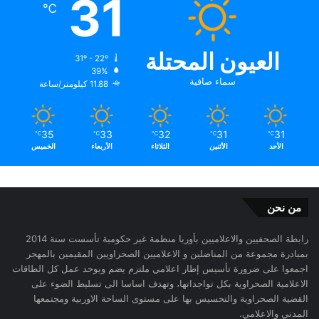
31
℃
العيون المحتلة
31º - 22º
39%
سماء صافية
11.88 كيلومتر/ساعة
35
33
32
31
31
℃
℃
℃
℃
℃
الأحد
الأثنين
الثلاثاء
الأربعاء
الخميس
من نحن
رابطة الصحفيين والاعلاميين بأوربا منظمة غير حكومية تأسست سنة 2014
بمبادرة مجموعة من المناضلين و الاعلاميين الصحراويين المقيمين بالمهجر
اجمعوا على ضرورة تأسيس إطار اعلامي ملتزم يضم ويوحد عمل كل الطاقات
الاعلامية الصحراوية بكل تواجداتها، وتهدف اساسا الى تسليط الضوء على
القضية الصحراوية والتحسيس بها على مستوى الساحة الاوربية ومجتمعها
المدني والاعلامي.