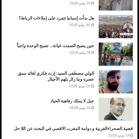
31 يوليو 2026
أما الشعب الصحراوي فقد قرر مصيره عندما أعلنها على
هل بدأت إسبانيا تتمرد على إملاءات الرباط؟
المستعمر الإسباني حربا شعبية طويلة الأمد ، فما على وزير
30 يوليو 2026
الاحتلال إلا أن يستمر في المماطلة والتزوير لأن ذلك لا يغير
حقيقة أن الصحراء الغربية لم تكن مغربية ولن تكون أبدا مغربية.
حين يصبح الصمت خيانة… تصبح الوحدة واجباً
16 يوليو 2026
الولي مصطفى السيد: إرث فكري لقائد سبق
عصره وما زال يلهم الأجيال
20 يونيو 2026
جيل لا يملك رفاهية الحياد
13 يونيو 2026
قضية الصحراءالغربية و دوامة المغرب الاقصى في البحث عن اللا حل
13 يونيو 2026