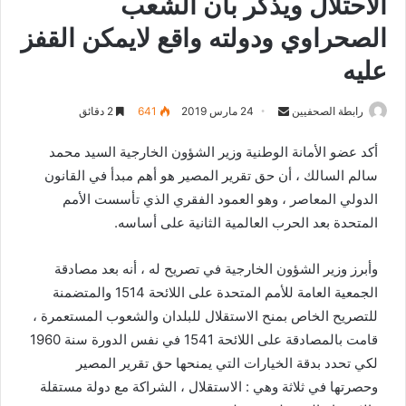
الاحتلال ويذكر بأن الشعب
الصحراوي ودولته واقع لايمكن القفز
عليه
رابطة الصحفيين
S
24 مارس 2019
641
2 دقائق
e
أكد عضو الأمانة الوطنية وزير الشؤون الخارجية السيد محمد
n
سالم السالك ، أن حق تقرير المصير هو أهم مبدأ في القانون
d
الدولي المعاصر ، وهو العمود الفقري الذي تأسست الأمم
a
n
المتحدة بعد الحرب العالمية الثانية على أساسه.
e
m
وأبرز وزير الشؤون الخارجية في تصريح له ، أنه بعد مصادقة
a
الجمعية العامة للأمم المتحدة على اللائحة 1514 والمتضمنة
i
للتصريح الخاص بمنح الاستقلال للبلدان والشعوب المستعمرة ،
l
قامت بالمصادقة على اللائحة 1541 في نفس الدورة سنة 1960
لكي تحدد بدقة الخيارات التي يمنحها حق تقرير المصير
وحصرتها في ثلاثة وهي : الاستقلال ، الشراكة مع دولة مستقلة