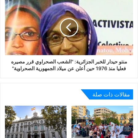
نفس الدورة سنة 1960 لكي تحدد بدقة الخيارات التي يمنحها
حق تقرير المصير وحصرتها في ثلاثة وهي :
أ- الاستقلال
ب-الشراكة مع دولة مستقلة
ج-الانضمام إلى دولة مستقلة
منتو حيدار للخبر الجزائرية: "الشعب الصحراوي قرر مصيره
فعليا منذ 1976 حين أعلن عن ميلاد الجمهورية الصحراوية"
3- نقول لوزير الاحتلال المغربي أن الاستعمار ليس بالواقعي
ومحاولة تشريعه بعيدة من الواقعية هي الأخرى ، وأن عهد
الإمبراطوريات التي لا تغيب عنها الشمس والاكتشافات
مقالات ذات صلة
الاستعمارية قد انتهى. ونذكره أن حيازة أراضى الآخرين بالقوة
تهور وحماقة تتنافى مع الواقعية وتعتبر من جرائم الحرب
وبالتالي تمثل خرقا سافرا للمشروعية الدولية وقراراتها وجميع
مواثيقها.