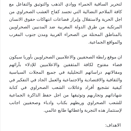
لتحرير الساقية الحمراء ووادي الذهب والتوثيق والتفاعل مع
كافة الملاحم النضالية التي تجسد كفاح العشب الصحراوي من
اجل الحرية ولاستقلال وإبراز فضاعات انتهاكات حقوق الانسان
المرتكبة من طرق الدولة المغربية ضد المدنيين الصحراويين
بالمناطق المحتلة من الصحراء الغربية ومدن جنوب المغرب
والمواقع الجماعية.
ان موقع رابطة الصحفيين والاعلاميين الصحراويين بأوربا سيكون
فضاء مفتوح لكافة المثقفين والاعلاميين للإدلاء بآرائهم
ومقالاتهم دراساتهم التحليلية في جميع المجلات السياسية
والثقافية والاقتصادية والاجتماعية والعمل الجاد في التفكير في
كيفية تشجيع أفراد وعائلات الشعب الصحراوي في كتابة
شهاداتهم وتجاربهم وتوثيقها من اجل حفظ الذاكرة الجماعية
للشعب الصحراوي وربطهم بكتاب وادباء وصحفيين اجانب
لإستثمار هذه التجربة واعطائها طابع عالمي.
الاهداف: