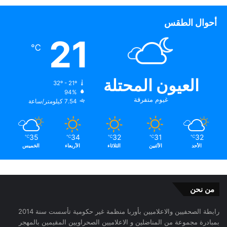
أحوال الطقس
21
℃
العيون المحتلة
32º - 21º
94%
غيوم متفرقة
7.54 كيلومتر/ساعة
35
34
32
31
32
℃
℃
℃
℃
℃
الأحد
الأثنين
الثلاثاء
الأربعاء
الخميس
من نحن
رابطة الصحفيين والاعلاميين بأوربا منظمة غير حكومية تأسست سنة 2014
بمبادرة مجموعة من المناضلين و الاعلاميين الصحراويين المقيمين بالمهجر