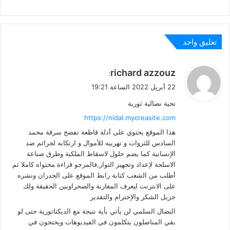
تعليق واحد
ي
richard azzouz
:
ق
22 أبريل 2022 الساعة 19:21
و
تحية نضالية ثورية
ل
https://nidal.mycreasite.com
هذا الموقع يحتوي على أدلة قاطعة تفضح سرقة محمد
السادس للثروات و تهريبه للأموال و ارتكابه لجرائم ضد
الإنسانية كما يضم حلول لاسقاط الملكية وطرق صناعة
اﻻسلحة لإعداد وتجهيز الثوار,فالمرجو قراءة محتواه كاملا ثم
أطلب من الشعب كتابة رابط الموقع على الجدران ونشره
على اﻻنترنت ليعرف المغاربة والصحراويين الحقيقة ولك
جزيل الشكر والإحترام والتقدير
النضال السلمي لن يأتي بأية نتيجة مع الديكتاتورية حتى لو
بقي المناضلون يتكلمون في الفيديوهات ويحتجون في