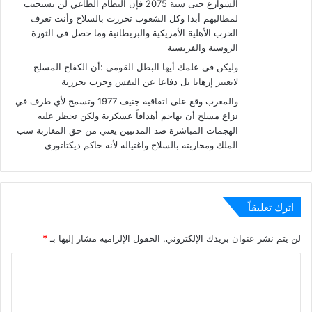
الشوارع حتى سنة 2075 فإن النظام الطاغي لن يستجيب
لمطالبهم أبدا وكل الشعوب تحررت بالسلاح وأنت تعرف
الحرب الأهلية الأمريكية والبريطانية وما حصل في الثورة
الروسية والفرنسية
وليكن في علمك أيها البطل القومي :أن الكفاح المسلح
لايعتبر إرهابا بل دفاعا عن النفس وحرب تحررية
والمغرب وقع على اتفاقية جنيف 1977 وتسمح لأي طرف في
نزاع مسلح أن يهاجم أهدافاً عسكرية ولكن تحظر عليه
الهجمات المباشرة ضد المدنيين يعني من حق المغاربة سب
الملك ومحاربته بالسلاح واغتياله لأنه حاكم ديكتاتوري
اترك تعليقاً
لن يتم نشر عنوان بريدك الإلكتروني.
الحقول الإلزامية مشار إليها بـ
*