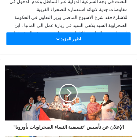
التعنت في وجه الشرعية الدولية عبر التماطل وعدم الدخول في
مفاوضات جدية لانهائه استعماره للصحراء الغربية.
للاشارة فقد شرع الاسبوع الماضي وزير التعاون في الحكومة
الصحراوية السيد بلاهي السيد في زيارة عمل الى المانيا ، اين
استقبل بمقر الخارجية الالمانية من طرف مدير شمال افريقيا
اظهر المزيد
والشرق الأوسط ، كما كانت له لقاءات مع عدد من المسؤولين
الالمان.
الإعلان عن تأسيس "تنسيقية النساء الصحراويات بأوروبا"