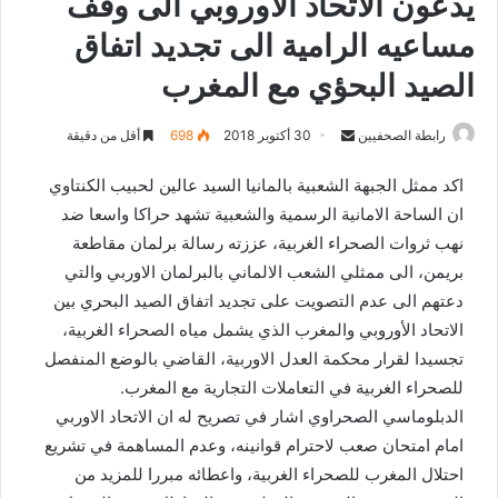
يدعون الاتحاد الاوروبي الى وقف
مساعيه الرامية الى تجديد اتفاق
الصيد البحؤي مع المغرب
رابطة الصحفيين
S
30 أكتوبر 2018
698
أقل من دقيقة
e
اكد ممثل الجبهة الشعبية بالمانيا السيد عالين لحبيب الكنتاوي
n
ان الساحة الامانية الرسمية والشعبية تشهد حراكا واسعا ضد
d
نهب ثروات الصحراء الغربية، عززته رسالة برلمان مقاطعة
a
n
بريمن، الى ممثلي الشعب الالماني بالبرلمان الاوربي والتي
e
دعتهم الى عدم التصويت على تجديد اتفاق الصيد البحري بين
m
الاتحاد الأوروبي والمغرب الذي يشمل مياه الصحراء الغربية،
a
تجسيدا لقرار محكمة العدل الاوربية، القاضي بالوضع المنفصل
i
للصحراء الغربية في التعاملات التجارية مع المغرب.
l
الدبلوماسي الصحراوي اشار في تصريح له ان الاتحاد الاوربي
امام امتحان صعب لاحترام قوانينه، وعدم المساهمة في تشريع
احتلال المغرب للصحراء الغربية، واعطائه مبررا للمزيد من