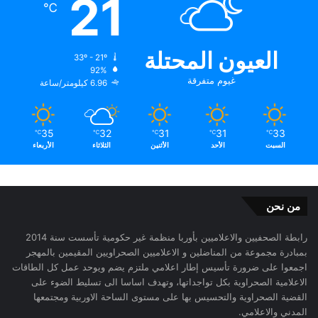
21
℃
العيون المحتلة
33º - 21º
92%
غيوم متفرقة
6.96 كيلومتر/ساعة
35
32
31
31
33
℃
℃
℃
℃
℃
السبت
الأحد
الأثنين
الثلاثاء
الأربعاء
من نحن
رابطة الصحفيين والاعلاميين بأوربا منظمة غير حكومية تأسست سنة 2014
بمبادرة مجموعة من المناضلين و الاعلاميين الصحراويين المقيمين بالمهجر
اجمعوا على ضرورة تأسيس إطار اعلامي ملتزم يضم ويوحد عمل كل الطاقات
الاعلامية الصحراوية بكل تواجداتها، وتهدف اساسا الى تسليط الضوء على
القضية الصحراوية والتحسيس بها على مستوى الساحة الاوربية ومجتمعها
المدني والاعلامي.