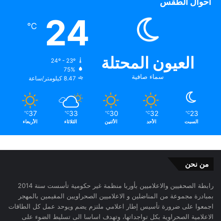
أحوال الطقس
24
℃
العيون المحتلة
24º - 23º
75%
سماء صافية
8.47 كيلومتر/ساعة
37
33
30
32
23
℃
℃
℃
℃
℃
السبت
الأحد
الأثنين
الثلاثاء
الأربعاء
من نحن
رابطة الصحفيين والاعلاميين بأوربا منظمة غير حكومية تأسست سنة 2014
بمبادرة مجموعة من المناضلين و الاعلاميين الصحراويين المقيمين بالمهجر
اجمعوا على ضرورة تأسيس إطار اعلامي ملتزم يضم ويوحد عمل كل الطاقات
الاعلامية الصحراوية بكل تواجداتها، وتهدف اساسا الى تسليط الضوء على