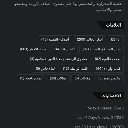
القضية الصحراوية والتحسيس بها على مستوى الساحة الاوربية ومجتمعها
المدني والاعلامي.
العلامات
(6)
ES
أخبار الجالية
(269)
أصدقاء القضية
(45)
اخبار المناطق المحتلة
(87)
الاخبار
(1436)
حصاد الاخبار
(801)
صحف عالمية
(92)
صندوق الرحمة، جمعية النور الاسلامية
(3)
كتاب وآراء
(444)
كلمة الرابطة
(13)
لقاء خاص
(9)
مختصر مفيد
(8)
مقابلات
(5)
مقالات
(66)
نماذج ناجحة
(5)
الاحصائيات
Today's Views:
3٬946
Last 7 Days Views:
25٬286
Last 30 Days Views:
108٬769