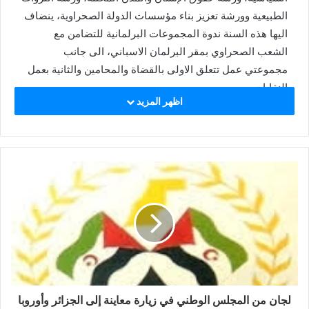
الطبيعية وورشة تعزيز بناء مؤسسات الدولة الصحراوية، ينضاف
اليها هذه السنة ندوة المجموعات البرلمانية للتضامن مع
الشعب الصحراوي بمقر البرلمان الاسباني، الى جانب
مجموعتي عمل تتعلق الاولى بالقضاة والمحامين والثانية بعمل
النقابات.
اظهر المزيد
وستنظم على هامش الندوة الاوربية للتضامن مع الشعب
الصحراوي، تظاهرة مدريد السنوية للتنديد باتفاقية مدريد
المشؤومة لتذكير اسبانيا بمسؤولياتها التاريخية والأخلاقية اتجاه
مستعمرتها السابقة، الصحراء الغربية، اخر مستعمرة في القارة
الأفريقية.
لجان من المجلس الوطني في زيارة معاينة إلى الجزائر وأوروبا