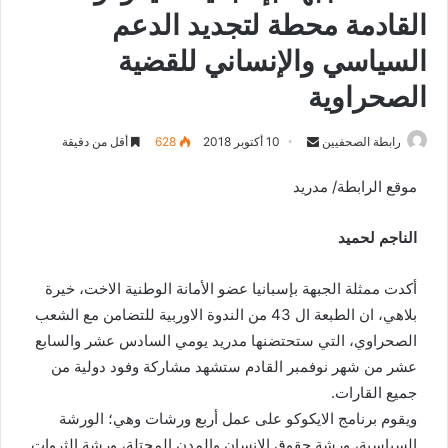
القادمة محطة لتجديد الدعم
السياسي والإنساني للقضية
الصحراوية
رابطة الصحفيين
S
10 أكتوبر 2018
628
أقل من دقيقة
e
موقع الرابطة/ مدريد
n
d
الناجم لحميد
a
n
e
أكدت ممثلة الجبهة بإسبانيا عضو الأمانة الوطنية الاخت، خيرة
m
بلاهي، ان الطبعة ال 43 من الندوة الاوربية للتضامن مع الشعب
a
الصحراوي، التي ستحتضنها مدريد يومي السادس عشر والسابع
i
عشر من شهر نوفمبر القادم ستشهد مشاركة وفود دولية من
l
جميع القارات.
ويقوم برنامج الايكوكو على عمل أربع ورشات وهي؛ الورشة
السياسية، ورشة حقوق الإنسان والمدن المحتلة، ورشة الثروات