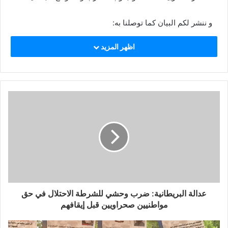
و ننشر لكم البيان كما توصلنا به:
اظهر المزيد
الجمهورية العربية الصحراوية الديمقراطية
وزارة شؤون الأرض المحتلة و الجاليات
مكتب الجالية الصحراوية بأوروبا
بيان تنديدي:
علمنا في مكتب الجالية الصحراوية باوروبا و بكثير من الاسف
الشديد ما تعرض له أبناء شعبنا في مدينة السمارة المحتلة من
تنكيل و ضرب مبرح و سحل للنساء و الرجال و اعتقال تعسفي و
تعنيف نشطاء حقوقيون و هم يستقبلون احد ابناء الشعب الذي
خرج من وراء القضبان الاعلامي صلاح لبصير الذي تحول منزل
أهله الى سجن محاصر من قبل مختلف تشكيلات قوات القمع
عدالة البريطانية: ضرب وحشي للشرطة الاحتلال في حق
المغربية.
مواطنيين صحراويين قبل إيقافهم
إننا في مكتب الجالية الصحراوية باوروبا و بإسم كافة جمعيات
وروابط الجالية الصحراوية باوروبا لنستنكر و ندين أشد الإدانة