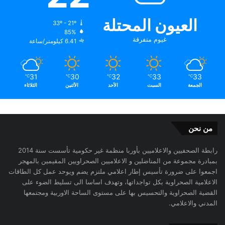
العيون المحتلة
33º - 21º
85%
غيوم متفرقة
6.41 كيلومتر/ساعة
31
30
32
33
33
℃
℃
℃
℃
℃
الجمعة
السبت
الأحد
الأثنين
الثلاثاء
من نحن
رابطة الصحفيين والاعلاميين بأوربا منظمة غير حكومية تأسست سنة 2014
بمبادرة مجموعة من المناضلين و الاعلاميين الصحراويين المقيمين بالمهجر
اجمعوا على ضرورة تأسيس إطار اعلامي ملتزم يضم ويوحد عمل كل الطاقات
الاعلامية الصحراوية بكل تواجداتها، وتهدف اساسا الى تسليط الضوء على
القضية الصحراوية والتحسيس بها على مستوى الساحة الاوربية ومجتمعها
المدني والاعلامي.