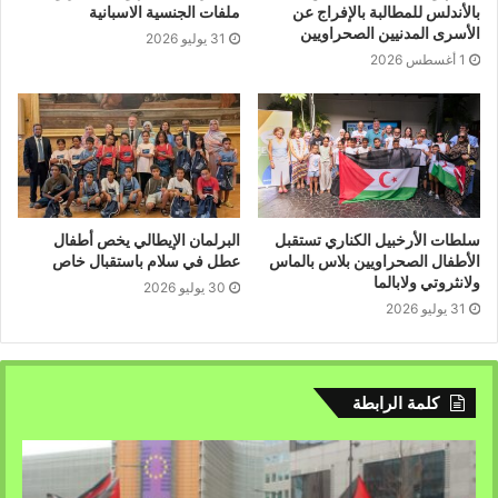
بالمدن الأوروبية و هذا لنصرة بطلات و ابطال الانتفاضة الشعبية
بالأندلس للمطالبة بالإفراج عن
ملفات الجنسية الاسبانية
السلمية كما تدعوا كافة أبناء شعبنا في مختلف المواقع و
الأسرى المدنيين الصحراويين
31 يوليو 2026
1 أغسطس 2026
ساحات الفعل إلى الانخراط في هبة و حملة التضامن الوطنية
معهم.
قوة تصميم و إرادة لفرض الإستقلال والسيادة.
مكتب الجالية الصحراوية باوروبا
مدريد 8 يونيو 2019
سلطات الأرخبيل الكناري تستقبل
البرلمان الإيطالي يخص أطفال
الأطفال الصحراويين بلاس بالماس
عطل في سلام باستقبال خاص
ولانثروتي ولابالما
30 يوليو 2026
31 يوليو 2026
كلمة الرابطة