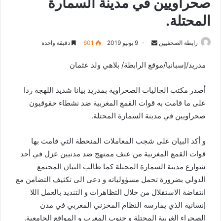
صحراويين في مدينة السمارة
المحتلة.
رابطة الصحفيين
S
9 يونيو 2019
601
دقيقة واحدة
e
مدريد/إسبانيا/موقع الرابطة/ بلاهي ولد عثمان
n
d
أصدر مكتب الجاليات الصحراوية بمدريد بيانا شديد اللهجة ردا
a
n
على ما قامت به قوات القمع المغربية ضد نشطاء حقوقيون
e
صحراويين في مدينة السمارة المحتلة.
m
a
و أكد البيان على شجب المعاملات المنحطة التي قامت بها
i
قوات القمع المغربية من عنف ممنهج ضد مدنيين عزل في أحد
l
شوارع مدينة السمارة المحتلة كما طالب البيان المجتمع
الدولي بضرورة تحمل مسؤولياته و دعى الى تكثيف التضامن مع
انتفاضة الاستقلال من خلال التظاهرات و التنديد بالعمل اللا
إنسانية الذي يمارسه النظام المخزني المغربي في مدن
الصحراء الغربية المحتلة و جنوب المغرب و المواقع الجامعية.