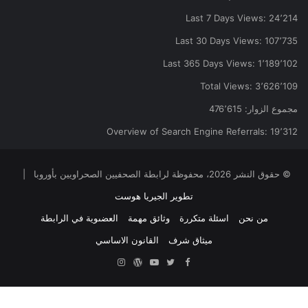
Last 7 Days Views:
24٬214
Last 30 Days Views:
107٬735
Last 365 Days Views:
1٬189٬102
Total Views:
3٬626٬109
مجموع الزوار:
476٬615
Overview of Search Engine Referrals:
19٬312
© حقوق النشر 2026، محفوظة لرابطة الصحفيين الصحراويين بأوروبا |
تطوير الجيريا هوست
من نحن
اسئلة متكررة
وثائق مهمة
العضىوية في الرابطة
ميثاق شرف
القانون الاساسي
Facebook
Twitter
YouTube
ووردبريس
Instagram