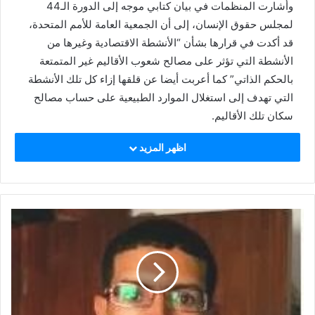
وأشارت المنظمات في بيان كتابي موجه إلى الدورة الـ44
لمجلس حقوق الإنسان، إلى أن الجمعية العامة للأمم المتحدة،
قد أكدت في قرارها بشأن “الأنشطة الاقتصادية وغيرها من
الأنشطة التي تؤثر على مصالح شعوب الأقاليم غير المتمتعة
بالحكم الذاتي” كما أعربت أيضا عن قلقها إزاء كل تلك الأنشطة
التي تهدف إلى استغلال الموارد الطبيعية على حساب مصالح
سكان تلك الأقاليم.
اظهر المزيد
كما ألحت المنظمات أيضا على ضرورة تجنب أي أنشطة
اقتصادية أو غيرها من الأنشطة التي تؤثر سلبا على مصالح
الشعب الصحراوي، داعية في ذات السياق جميع الحكومات إلى
إتخاذ التدابير اللازمة فيما يخص هذا الجانب من أجل وضع حد
للأعمال غير القانونية للشركات التي تسبب أضرارا جسيمة
للصحراويين.
هذا وأستعرض البيان بعض القرارات التي نصت على عدم ينص
شرعية مثل هذه الاعمال داخل الاقاليم الخاضعة للإحتلال مثل