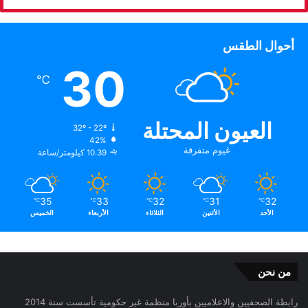
أحوال الطقس
30
℃
العيون المحتلة
32º - 22º
42%
غيوم متفرقة
10.39 كيلومتر/ساعة
35
33
32
31
32
℃
℃
℃
℃
℃
الأحد
الأثنين
الثلاثاء
الأربعاء
الخميس
من نحن
رابطة الصحفيين والاعلاميين بأوربا منظمة غير حكومية تأسست سنة 2014