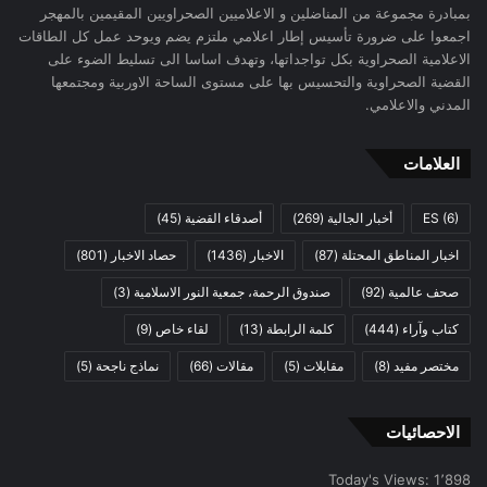
بمبادرة مجموعة من المناضلين و الاعلاميين الصحراويين المقيمين بالمهجر
اجمعوا على ضرورة تأسيس إطار اعلامي ملتزم يضم ويوحد عمل كل الطاقات
الاعلامية الصحراوية بكل تواجداتها، وتهدف اساسا الى تسليط الضوء على
القضية الصحراوية والتحسيس بها على مستوى الساحة الاوربية ومجتمعها
المدني والاعلامي.
العلامات
(6)
ES
أخبار الجالية
(269)
أصدقاء القضية
(45)
اخبار المناطق المحتلة
(87)
الاخبار
(1436)
حصاد الاخبار
(801)
صحف عالمية
(92)
صندوق الرحمة، جمعية النور الاسلامية
(3)
كتاب وآراء
(444)
كلمة الرابطة
(13)
لقاء خاص
(9)
مختصر مفيد
(8)
مقابلات
(5)
مقالات
(66)
نماذج ناجحة
(5)
الاحصائيات
Today's Views:
1٬898