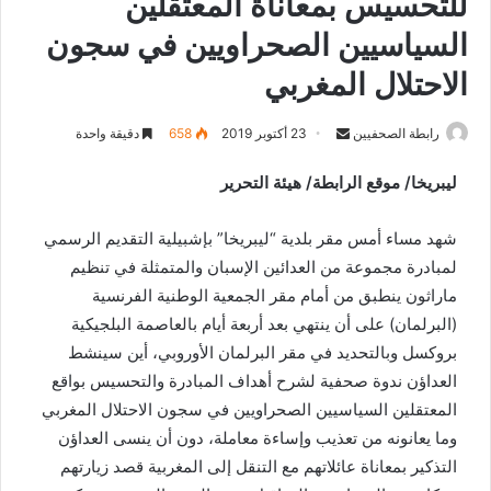
للتحسيس بمعاناة المعتقلين
السياسيين الصحراويين في سجون
الاحتلال المغربي
رابطة الصحفيين
S
23 أكتوبر 2019
658
دقيقة واحدة
e
ليبريخا/ موقع الرابطة/ هيئة التحرير
n
d
شهد مساء أمس مقر بلدية “ليبريخا” بإشبيلية التقديم الرسمي
a
n
لمبادرة مجموعة من العدائين الإسبان والمتمثلة في تنظيم
e
ماراثون ينطبق من أمام مقر الجمعية الوطنية الفرنسية
m
(البرلمان) على أن ينتهي بعد أربعة أيام بالعاصمة البلجيكية
a
بروكسل وبالتحديد في مقر البرلمان الأوروبي، أين سينشط
i
العداؤن ندوة صحفية لشرح أهداف المبادرة والتحسيس بواقع
l
المعتقلين السياسيين الصحراويين في سجون الاحتلال المغربي
وما يعانونه من تعذيب وإساءة معاملة، دون أن ينسى العداؤن
التذكير بمعاناة عائلاتهم مع التنقل إلى المغربية قصد زيارتهم