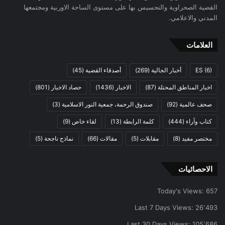
القضية الصحراوية والتحسيس بها على مستوى الساحة الاوربية ومجتمعها
المدني والاعلامي.
العلامات
(6)
ES
أخبار الجالية
(269)
أصدقاء القضية
(45)
اخبار المناطق المحتلة
(87)
الاخبار
(1436)
حصاد الاخبار
(801)
صحف عالمية
(92)
صندوق الرحمة، جمعية النور الاسلامية
(3)
كتاب وآراء
(444)
كلمة الرابطة
(13)
لقاء خاص
(9)
مختصر مفيد
(8)
مقابلات
(5)
مقالات
(66)
نماذج ناجحة
(5)
الاحصائيات
Today's Views:
657
Last 7 Days Views:
26٬493
Last 30 Days Views:
105٬686