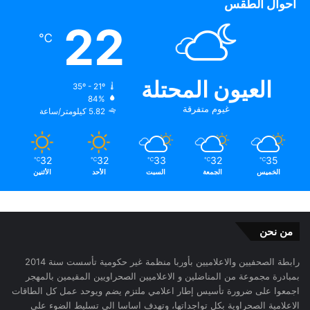
أحوال الطقس
22
℃
العيون المحتلة
35º - 21º
84%
غيوم متفرقة
5.82 كيلومتر/ساعة
32
32
33
32
35
℃
℃
℃
℃
℃
الخميس
الجمعة
السبت
الأحد
الأثنين
من نحن
رابطة الصحفيين والاعلاميين بأوربا منظمة غير حكومية تأسست سنة 2014
بمبادرة مجموعة من المناضلين و الاعلاميين الصحراويين المقيمين بالمهجر
اجمعوا على ضرورة تأسيس إطار اعلامي ملتزم يضم ويوحد عمل كل الطاقات
الاعلامية الصحراوية بكل تواجداتها، وتهدف اساسا الى تسليط الضوء على