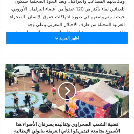
ومكابدتهم المصاعب والعراقيل. وبعد الندوة الصحفية سيكون
للعدائين لقاء بأكثر من 120 عضواً من أعضاء البرلمان الأوروبي،
حيث سيتم وضعهم في صورة انتهاكات حقوق الإنسان بالصحراء
الغربية المحتلة من طرف الاحتلال المغربي وعلى وجه
الخصوص توضيح وضعية المعتقلين السياسيين الصحراويين في
اظهر المزيد
سجون الاحتلال المغربي.
وخلال مراسيم تقديم المبادرة أكد عمدة المدينة، بيبي باروسو،
أن المبادرة تأتي في سياق دعم المدينة لكفاح الشعب
الصحراوي العادل من أجل الحرية، مذكراً بمختلف المشاريع
التي تدعمها البلدية والمواقف السياسية المؤيدة للقضية
الصحراوية. وذكر العمدة أن مدينته ترفع العلم الوطني
الصحراوي في واجهة مقر البلدية كل سنة بمناسبة ذكرى إعلان
الجمهورية العربية الصحراوية الديمقراطية في 27 فبراير من كل
سنة كتعبير عن وقوفها إلى جانب الشعب الصحراوي وهو تقليد
قديم دأبت البلدية الى القيام به.
من جانبه أكد قائد فريق العدائين، خوانما فالكون سانشيز، أن
قضية الشعب الصحراوي وتقاليده يسرقان الأضواء هذا
المبادرة تأتي استكمالا للمشوار النضالي الذي بدأه شقيقه، باكو
الأسبوع بجامعة فيديريكو الثاني العريقة بنابولي الإيطالية
فالكون سانشيز، الذي توفي بمخيمات اللاجئين الصحراويين أثناء