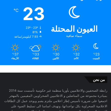
23
℃
العيون المحتلة
23º - 23º
81%
سماء صافية
7.93 كيلومتر/ساعة
37
33
30
32
23
℃
℃
℃
℃
℃
السبت
الأحد
الأثنين
الثلاثاء
الأربعاء
من نحن
رابطة الصحفيين والاعلاميين بأوربا منظمة غير حكومية تأسست سنة 2014
بمبادرة مجموعة من المناضلين و الاعلاميين الصحراويين المقيمين بالمهجر
اجمعوا على ضرورة تأسيس إطار اعلامي ملتزم يضم ويوحد عمل كل الطاقات
الاعلامية الصحراوية بكل تواجداتها، وتهدف اساسا الى تسليط الضوء على