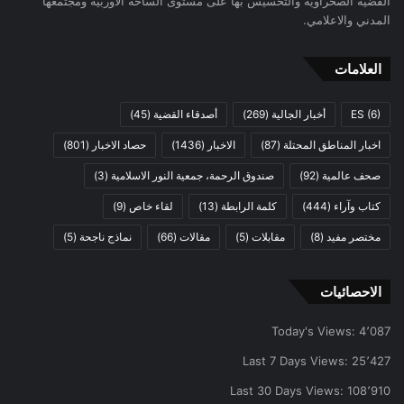
القضية الصحراوية والتحسيس بها على مستوى الساحة الاوربية ومجتمعها
المدني والاعلامي.
العلامات
(6)
ES
أخبار الجالية
(269)
أصدقاء القضية
(45)
اخبار المناطق المحتلة
(87)
الاخبار
(1436)
حصاد الاخبار
(801)
صحف عالمية
(92)
صندوق الرحمة، جمعية النور الاسلامية
(3)
كتاب وآراء
(444)
كلمة الرابطة
(13)
لقاء خاص
(9)
مختصر مفيد
(8)
مقابلات
(5)
مقالات
(66)
نماذج ناجحة
(5)
الاحصائيات
Today's Views:
4٬087
Last 7 Days Views:
25٬427
Last 30 Days Views:
108٬910