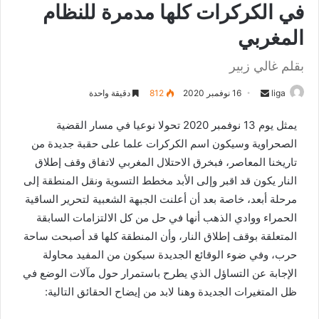
في الكركرات كلها مدمرة للنظام
المغربي
بقلم غالي زبير
liga
S
16 نوفمبر 2020
812
دقيقة واحدة
e
يمثل يوم 13 نوفمبر 2020 تحولا نوعيا في مسار القضية
n
الصحراوية وسيكون اسم الكركرات علما على حقبة جديدة من
d
تاريخنا المعاصر، فبخرق الاحتلال المغربي لاتفاق وقف إطلاق
a
n
النار يكون قد اقبر وإلى الأبد مخطط التسوية ونقل المنطقة إلى
e
مرحلة أبعد، خاصة بعد أن أعلنت الجبهة الشعبية لتحرير الساقية
m
الحمراء ووادي الذهب أنها في حل من كل الالتزامات السابقة
a
المتعلقة بوقف إطلاق النار، وأن المنطقة كلها قد أصبحت ساحة
i
حرب، وفي ضوء الوقائع الجديدة سيكون من المفيد محاولة
l
الإجابة عن التساؤل الذي يطرح باستمرار حول مآلات الوضع في
ظل المتغيرات الجديدة وهنا لابد من إيضاح الحقائق التالية: