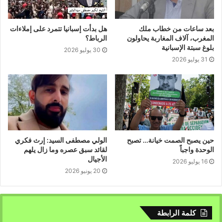
وقوت يومه، خدمة لمصالح الملك والمجموعة الصغيرة من
المنتفعين التي تحيط به وتستنزف البلد في حالة فريدة في
بعد ساعات من خطاب ملك
هل بدأت إسبانيا تتمرد على إملاءات
عالمنا المعاصر.
المغرب، آلاف المغاربة يحاولون
الرباط؟
بلوغ سبتة الإسبانية
30 يوليو 2026
31 يوليو 2026
حين يصبح الصمت خيانة… تصبح
الولي مصطفى السيد: إرث فكري
الوحدة واجباً
لقائد سبق عصره وما زال يلهم
الأجيال
16 يوليو 2026
20 يونيو 2026
كلمة الرابطة