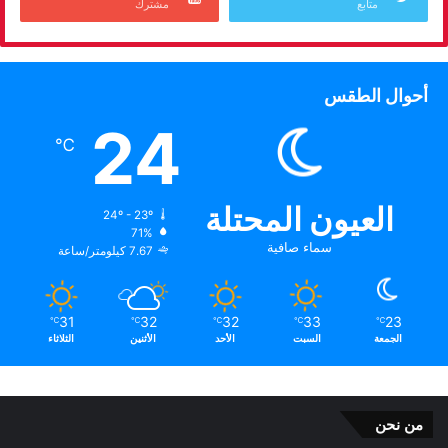
متابع
مشترك
أحوال الطقس
24
℃
العيون المحتلة
24º - 23º
71%
سماء صافية
7.67 كيلومتر/ساعة
31
32
32
33
23
℃
℃
℃
℃
℃
الجمعة
السبت
الأحد
الأثنين
الثلاثاء
من نحن