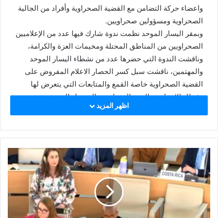
l
واعضاء حركة التضامن مع القضية الصحراوية وأفراد من الجالية
الصحراوية ومسؤولين صحراويين.
وبمقر اليسار الموحد نظمت ندوة شارك فيها عدد من الإعلاميين
الصحراويين من المناطق المحتلة ومخيمات العزة والكرامة،
وناقشت الندوة التي حضرها عدد من نشطاء اليسار الموحد
والمهتمين، ناقشت سبل كسر الحصار الاعلام المفروض على
القضية الصحراوية خاصة القمع والمتابعات التي يتعرض لها
نشطاء الانتفاضة بالجزء المحتل من الصحراء الغربية.
اظهر المزيد
وببهو الجامعة حيث نصبت خيمة زينت بتقاليد الشعب الصحراوي
واعلام الجمهورية الصحراوية نشطت “جمعية الفنانين والشعراء
الصحراويين بأوروبا سهرة فنية حضرها سياسيين من المقاطعة
الإسبانية وجمهور من المواطنين الاسبان.
الجمعية قدمت عدد من الاغاني الوطنية المعروفة على خاصة
تلك التي تتغنى بأمجاد وبطولات مقاتلي جيش التحرير الشعبي
الصحراوي وكذا نضال الصحراويين وصبرهم وكفاحهم الطويل
من أجل الحرية والاستقلال.
محمد لبات ممثل الجبهة بلاريوخا وفي ختام الأيام التضامنية