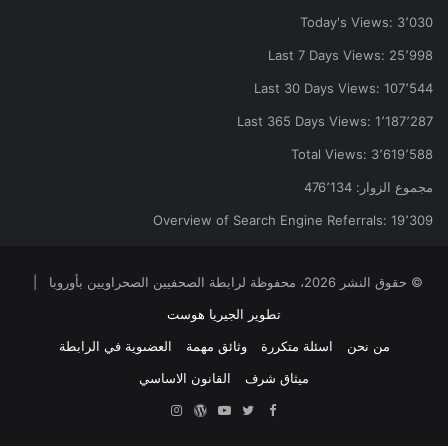
Today's Views:
3٬030
Last 7 Days Views:
25٬998
Last 30 Days Views:
107٬544
Last 365 Days Views:
1٬187٬287
Total Views:
3٬619٬588
مجموع الزوار:
476٬134
Overview of Search Engine Referrals:
19٬309
© حقوق النشر 2026، محفوظة لرابطة الصحفيين الصحراويين بأوروبا |
تطوير الجيريا هوست
من نحن
اسئلة متكررة
وثائق مهمة
العضىوية في الرابطة
ميثاق شرف
القانون الاساسي
Facebook
Twitter
YouTube
ووردبريس
Instagram