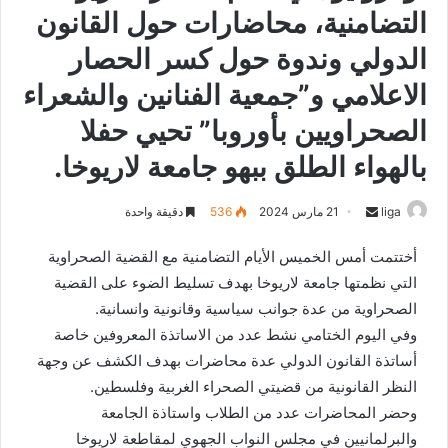
التضامنية، محاضارات حول القانون
الدولي وندوة حول كسر الحصار
الاعلامي و”جمعية الفنانين والشعراء
الصحراويين بأوروبا” تحيي حفلا
بالهواء الطلق ببهو جامعة لاريوخا.
liga
S
21 مارس 2024
536
دقيقة واحدة
e
أختتمت أمس الخميس الأيام التضامنية مع القضية الصحراوية
n
التي نظمتها جامعة لاريوخا بهدف تسليط الضوء على القضية
d
الصحراوية من عدة جوانب سياسية وقانونية وانسانية.
a
n
وفي اليوم الختامي نشط عدد من الاساتذة المعروفين خاصة
e
أساتذة القانون الدولي عدة محاضرات بهدف الكشف عن وجهة
m
النظر القانونية من قضيتي الصحراء الغربية وفلسطين.
a
وحضر المحاضرات عدد من الطلاب واستاذة الجامعة
i
والبرلمانيين في مجلس النواب الجهوي لمقاطعة لاريوخا