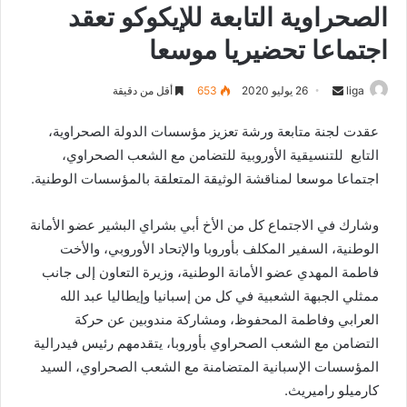
الصحراوية التابعة للإيكوكو تعقد
اجتماعا تحضيريا موسعا
liga
S
26 يوليو 2020
653
أقل من دقيقة
e
عقدت لجنة متابعة ورشة تعزيز مؤسسات الدولة الصحراوية،
n
التابع للتنسيقية الأوروبية للتضامن مع الشعب الصحراوي،
d
اجتماعا موسعا لمناقشة الوثيقة المتعلقة بالمؤسسات الوطنية.
a
n
e
وشارك في الاجتماع كل من الأخ أبي بشراي البشير عضو الأمانة
m
الوطنية، السفير المكلف بأوروبا والإتحاد الأوروبي، والأخت
a
فاطمة المهدي عضو الأمانة الوطنية، وزيرة التعاون إلى جانب
i
ممثلي الجبهة الشعبية في كل من إسبانيا وإيطاليا عبد الله
l
العرابي وفاطمة المحفوظ، ومشاركة مندوبين عن حركة
التضامن مع الشعب الصحراوي بأوروبا، يتقدمهم رئيس فيدرالية
المؤسسات الإسبانية المتضامنة مع الشعب الصحراوي، السيد
كارميلو راميريث.