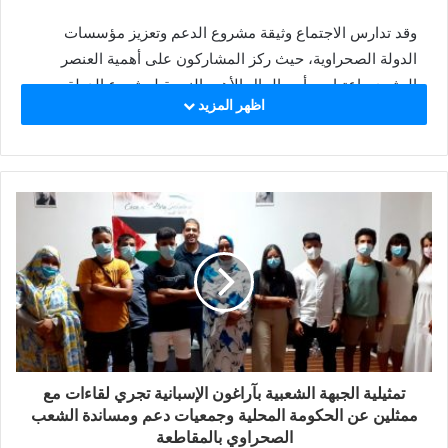
وقد تدارس الاجتماع وثيقة مشروع الدعم وتعزيز مؤسسات
الدولة الصحراوية، حيث ركز المشاركون على أهمية العنصر
البشري بإعتباره رأس المال الأهم بالنسبة لمشروع الدولة
اظهر المزيد
والثورة من خلال تأهيل الإطارات، وكذا السبل الممكنة لحركة
التضامن الأوروبية لمرافقة هذه التجربة الفريدة الهادفة لبناء
الدولة الصحراوية العصرية خاصة في مجالات التعليم، الصحة،
الإدارة العمومية، النظام القضائي وترقية المرأة.
هذا ويأتي هذا الإجتماع الهام، قبيل إنعقاد الندوة الدولية
لتنسيقية الأوروبية، المزمع تنظيمها بجزيرة لاس بالماس
الإسبانية.
تمثيلية الجبهة الشعبية بآراغون الإسبانية تجري لقاءات مع
ممثلين عن الحكومة المحلية وجمعيات دعم ومساندة الشعب
الصحراوي بالمقاطعة