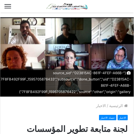
الق
{"source_sid":"D23815AC-861F-4FEF-A66B-
7F8FB492F99F_1595705876433","subsource":"done_button","uid":"D23815AC-
861F-4FEF-A66B-
7F8FB492F99F_1595705876422","source":"other","origin":"gallery"}
الرئيسية
/
الاخبار
الاخبار
حصاد الاخبار
لجنة متابعة تطوير المؤسسات