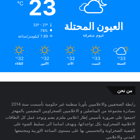
23
℃
العيون المحتلة
33º - 21º
78%
غيوم متفرقة
7.89 كيلومتر/ساعة
32
32
32
33
33
℃
℃
℃
℃
℃
الجمعة
السبت
الأحد
الأثنين
الثلاثاء
من نحن
رابطة الصحفيين والاعلاميين بأوربا منظمة غير حكومية تأسست سنة 2014
بمبادرة مجموعة من المناضلين و الاعلاميين الصحراويين المقيمين بالمهجر
اجمعوا على ضرورة تأسيس إطار اعلامي ملتزم يضم ويوحد عمل كل الطاقات
الاعلامية الصحراوية بكل تواجداتها، وتهدف اساسا الى تسليط الضوء على
القضية الصحراوية والتحسيس بها على مستوى الساحة الاوربية ومجتمعها
المدني والاعلامي.