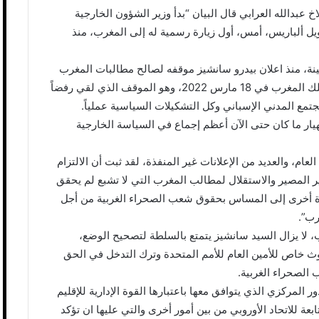
عبدالله العرابي قال البيان “بدأ وزير الشؤون الخارجية
نويل ألباريس، أمس، أول زيارة رسمية له إلى المغرب، منذ
ينة، منذ اعلان بيدرو سانشيز موقفه لصالح مطالبات المغرب
فيما يتعلق بالصحراء الغربية، في رسالة بعث بها إلى ملك المغرب في 18 مارس 2022، وهو الموقف الذي لقي رفضاً
جتمع المدني الإسباني وكل التشكيلات السياسية عملياً.
يار ما كان حتى الآن أعظم إجماع في السياسة الخارجية
بعد عقد إجتماع RAN في بداية هذا العام، والعديد من الإعلانات غير المنفذة، لقد ثبت أن الالتزام
المصير والاستقلال لمطالب المغرب التي لا تشبع لم يحقق
 مرة أخرى إلى المساس بحقوق شعب الصحراء الغربية من أجل
رب”.
 لا يزال السيد سانشيز يتمتع بالسلطة لتصحيح الوضع،
ث خاص للأمين العام للأمم المتحدة وترك التدخل في الحق
الصحراء الغربية.
 المركزي الذي يتوافق معها باعتبارها القوة الإدارية للإقليم
عة للاتحاد الأوروبي من بين أمور أخرى والتي عليها ان تؤكد