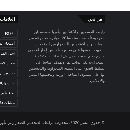
من نحن
العلامات
رابطة الصحفيين والاعلاميين بأوربا منظمة غير
ES
(6)
حكومية تأسست سنة 2014 بمبادرة مجموعة من
أصدقاء الق
المناضلين و الاعلاميين الصحراويين المقيمين
بالمهجر اجمعوا على ضرورة تأسيس إطار اعلامي
اخبار المن
ملتزم يضم ويوحد عمل كل الطاقات الاعلامية
الصحراوية بكل تواجداتها، وتهدف اساسا الى
حصاد الاخب
تسليط الضوء على القضية الصحراوية والتحسيس
صندوق الرح
بها على مستوى الساحة الاوربية ومجتمعها المدني
والاعلامي.
كتاب وآراء
لقاء خاص
)
مقابلات
(5)
© حقوق النشر 2026، محفوظة لرابطة الصحفيين الصحراويين بأوروبا |