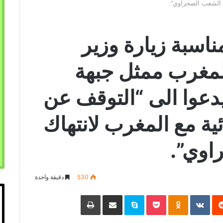
ق الشعب الصحراوي”.
سبة زيارة وزير
المغرب ممثل جبهة
 يدعوا الى “التوقف عن
ئية مع المغرب لانتهاك
اوي”.
530
دقيقة واحدة
‏Reddit
‏VKontakte
Odnoklassniki
Pocket
Skype
مشاركة عبر البريد
طباعة