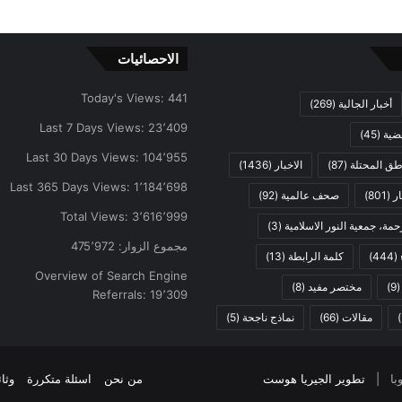
الاحصائيات
Today's Views:
441
أخبار الجالية
(269)
Last 7 Days Views:
23٬409
ضية
(45)
Last 30 Days Views:
104٬955
اطق المحتلة
(87)
الاخبار
(1436)
Last 365 Days Views:
1٬184٬698
ار
(801)
صحف عالمية
(92)
Total Views:
3٬616٬999
مة، جمعية النور الاسلامية
(3)
مجموع الزوار:
475٬972
(444)
كلمة الرابطة
(13)
Overview of Search Engine
(9
مختصر مفيد
(8)
Referrals:
19٬309
مقالات
(66)
نماذج ناجحة
(5)
تطوير الجيريا هوست
من نحن
اسئلة متكررة
وثا