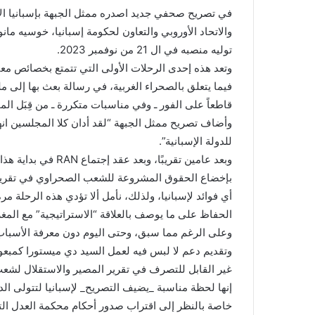
a
في تصريح صحفي جديد اصدره ممثل الجبهة بإسبانيا الاخ 
n
والاتحاد الأوروبي والتعاون لحكومة إسبانيا، خوسيه ما
e
توليه منصبه في ال 21 من نوفمبر 2023.
m
وتعد هذه إحدى الرحلات الأولى التي تتمتع بخصائص مع
a
i
قاطعاً على الفور ـ وفي مناسبات متكررة ـ من قِبَل الم
l
وأضاف تصريح ممثل الجبهة “لقد أدان كلا المجلسين انه
للدولة الإسبانية”.
وبعد عامين تقريبًا، و
بإخضاع الحقوق المشروعة للشعب الصحراوي في تقرير 
أي فوائد لإسبانيا، ولذلك، نأمل ألا تؤدي هذه الرحلة
الحفاظ على ما يوصف بالعلاقة “الاستراتيجية” مع المغ
وعلى الرغم مما سبق، وحتى اليوم دون معرفة الأسباب،
وتقديم دعم لا لبس فيه لعمل السيد دي ميستورا كمبعو
غير القابل للتصرف في تقرير المصير والاستقلال لشعب 
إنها لحظة مناسبة _يضيف التصريح_ لإسبانيا لتتولى الدور
خاصة بالنظر إلى اقتراب صدور أحكام محكمة العدل التاب