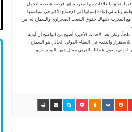
فيما يتعلق بالعلاقات مع المغرب، إنها فرصة عظيمة لتحمل
عة وبالتالي إعادة إسبانيا إلى الإجماع الأكبر في سياستها
ية مع المغرب لانتهاك حقوق الشعب الصحراوي والسماح له، من
.
ملحاً، ولكن بعد الأحداث الأخيرة أصبح من الواضح أن أبدية
د للاستقرار والتقدم في النظام الدولي الحالي هو السماح
 الدولي، يقول عبدالله العربي ممثل جبهة البوليساريو
Pinterest
‏Reddit
‏VKontakte
Odnoklassniki
Pocket
Skype
مشاركة عبر البريد
طباعة