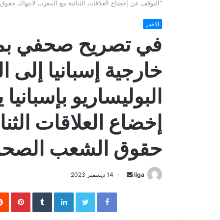
“التوقف عن إخضاع العلاقات الثنائية مع المغرب لانتهاك حقو
الاخبار
في تصريح صحفي بمنا
خارجية إسبانيا إلى 
البوليساريو بإسبانيا
إخضاع العلاقات الثنا
حقوق الشعب الصحر
liga
S
14 ديسمبر 2023
e
Facebook
Twitter
LinkedIn
‏Tumblr
Pinterest
n
d