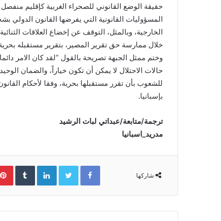
حقيقة الوضع القانوني للصحراء الغربية كإقليم منفصل 
المسؤوليات القانونية التي يفرضها القانون الدولي بشجا
الخارجية، وبالمثل، التوقف عن إخضاع العلاقات الثنائ
خلال ممارسة حق تقرير المصير، بتقرير مستقبله بحرية
وختم ممثل الجبهة تصريحة بالقول “لقد كان الامر دائما 
حالات الاحتلال لا يمكن أن تكون خياراً، والضمان الوحي
للشعوب بأن تقرر مستقبلها بحرية، وفقا لأحكام القانون
بإسبانيا.
ترجمة/متابعة/عبداتي لبات الرشيد
مدريد_اسبانيا
Facebook
Twitter
LinkedIn
‏Tumblr
شاركها