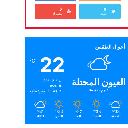
0
0
متابع
مشترك
أحوال الطقس
22
℃
العيون المحتلة
33º - 21º
85%
غيوم متفرقة
6.41 كيلومتر/ساعة
31
30
32
33
33
℃
℃
℃
℃
℃
الجمعة
السبت
الأحد
الأثنين
الثلاثاء