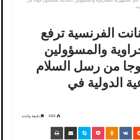
 علم الجمهورية الصحراوية والمسؤولين بالمدينة يستقبلون فوجا من
ة.
انت الفرنسية ترفع
راوية والمسؤولين
فوجا من رسل السلام
ة الدولية في
494
دقيقة واحدة
‏Reddit
‏VKontakte
Odnoklassniki
Pocket
Skype
مشاركة عبر البريد
طباعة