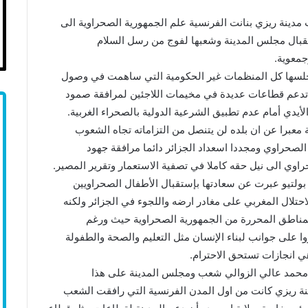
ينة ريزي بنانت الفرنسية علم الجمهورية الصحراوية الى
تقبال مجلس المدينة وشعبها لفوج من رسل السلام
معوية.
لسها كل المنظمات غير الحكومية التي ساهمت في وصول
ا تدعم قطاعات عديدة في مخيمات اللاجئين لمرافقة صمود
ي أمام عدم تطبيق الشرعية الدولية بالصحراء الغربية.
 معبرا عن ان بلده لن يتنصل من التزاماته تجاه الشعوب
لصحراوي ومجددا اسعداد الجزائر دائما مرافقة جهود
اوي الى نيل حقه كاملا في تصفية الاستعمار وتقرير المصير.
 بولتيو عبرت عن سعادتها بإستقبال الأطفال الصحراويين
 أجبره الاحتلال المغربي على مغادر ارضه واللجوء في الجزائر ولكنه
مناطق المحررة من الجمهورية الصحراوية حيث ورغم
 على جوانب لبناء الإنسان مثل التعليم والصحة والطفولة
ي انجازات تستحق الاحترام.
خ محمد عالي الزوالي شعب ومجلس المدينة على هذا
ينة ريزي كانت من اول المدن الفرنسية التي رافقت الشعب