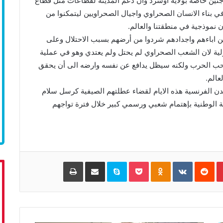
ئين خاصة بولاية اوسرد وأن دعم المدينة لقطاعات مثل قطاع
 بناء الانسان الصحراوي واجيال الصحراويين ليتمكنوا من
نموذجية في منطقتنا والعالم.
كن اباءهم واجدادهم شردوا من أرضهم بسبب الاحتلال وعلى
لية لان الشعب الصحراوي لم يحتل ولم يعتدي وهو في عملية
حب الحرب ولكنه سيظل يدافع عن نفسه وارضه الى أن يحقق
عالم.
ن الفرنسية هذه الايام لقضاء عطلتهم الصيفية كرسل سلام
الوطنية بإهتمام شعبي ورسمي كبير خلال فترة تواجهم
Pinterest
‏Reddit
‏VKontakte
Odnoklassniki
Pocket
Skype
مشاركة عبر البريد
طباعة