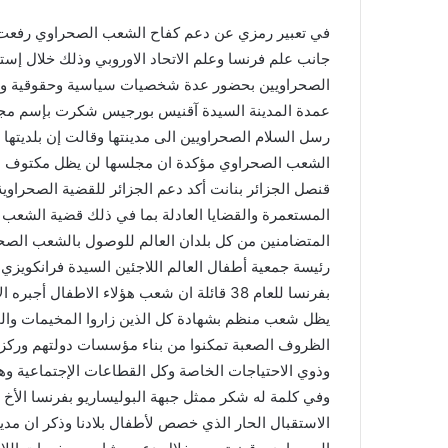
a
في تعبير رمزي عن دعم كفاح الشعب الصحراوي رفعت مد
n
جانب علم فرنسا وعلم الاتحاد الاوروبي وذلك خلال إس
e
الصحراويين بحضور عدة شخصيات سياسية وحقوقية وج
m
عمدة المدينة السيدة آقنيس بورجيس شكرت بإسم مج
a
رسل السلام الصحراويين الى مدينتها وقالت إن بلديته
i
الشعب الصحراوي مؤكدة ان مجلسها لن يظل مكتوف الأيد
l
قنصل الجزائر بنانت أكد دعم الجزائر للقضية الصحراوية
المستعمرة والقضايا العادلة بما في ذلك قضية الشعب ا
المتضامنين من كل بلدان العالم للوصول بالشعب الصحر
رئيسة جمعية أطفال العالم اللاجئين السيدة فرانكويزي
بفرنسا للعام 38 قائلة ان شعب هؤلاء الاطفال
يظل شعب منظم بشهادة كل الذين زاروا المخيمات وال
الظروف الصعبة تمكنوا من بناء مؤسسات دولتهم وركزوا
وذوي الاحتياجات الخاصة وكل القطاعات الإجتماعية وه
وفي كلمة له شكر ممثل جبهة البوليساريو بفرنسا الأ
الاستقبال الحار الذي خصص لأطفال بلادنا وذكر ان مد