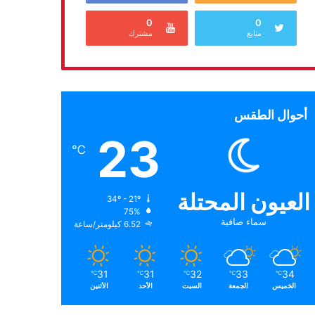
0
0
متابع
مشترك
أحوال الطقس
23
℃
العيون المحتلة
34º - 21º
75%
سماء صافية
6.52 كيلومتر/ساعة
31
31
32
33
34
℃
℃
℃
℃
℃
الخميس
الجمعة
السبت
الأحد
الأثنين