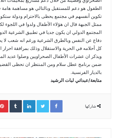
الصحراوي وقضيته من خلال دعم مشاريع بمخيمات اللاج
الطفول هو دعم للمستقبل وبالتالي هو مساهمة هامة في
تكوين أنفسهم في مجتمع يحظى بالاحترام ودولة ستكون 
ممثل الجبهة قال ان هؤلاء الأطفال ولدوا في اللجوء ل
المجتمع الدولي ان يكون جديا في تطبيق الشرعية الدو
دفاع عن النفس وبالطرق الشرعية ورغم انه شعب لا ي
كل أحلامه في الحرية والاستقلال وذلك بمرافقة احرار ال
ويذكر ان عشرات الأطفال الصحراويين وصلوا عديد المد
ضمن برنامج عطل سلام ومن المنتظر ان تحظى القضية 
بالديار الفرنسية.
متابعة/عبداتي لبات الرشيد
Facebook
Twitter
LinkedIn
‏Tumblr
شاركها