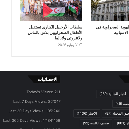
لهوية الصحراوية في
سلطات الأرخبيل الكناري تستقبل
لاسبانية
الأطفال الصحراويين بلاس بالماس
ولانثروتي ولابالما
31 يوليو 2026
الاحصائيات
Today's Views:
211
أخبار الجالية
(269)
Last 7 Days Views:
26٬047
ضية
(45)
Last 30 Days Views:
105٬240
اطق المحتلة
(87)
الاخبار
(1436)
Last 365 Days Views:
1٬184٬459
ار
(801)
صحف عالمية
(92)