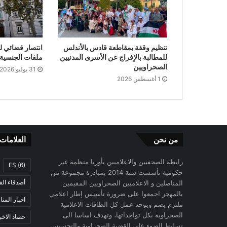
تنظيم وقفة بمقاطعة قادس بالأندلس
انتصار قضائي ل
للمطالبة بالإفراج عن الأسرى المدنيين
ملفات الجنسية ا
الصحراويين
31 يوليو 2026
1 أغسطس 2026
من نحن
العلامات
رابطة الصحفيين والاعلاميين بأوربا منظمة غير
ES
(6)
حكومية تأسست سنة 2014 بمبادرة مجموعة من
أصدقاء الق
المناضلين و الاعلاميين الصحراويين المقيمين
بالمهجر اجمعوا على ضرورة تأسيس إطار اعلامي
اخبار المن
ملتزم يضم ويوحد عمل كل الطاقات الاعلامية
الصحراوية بكل تواجداتها، وتهدف اساسا الى
حصاد الاخب
تسليط الضوء على القضية الصحراوية والتحسيس