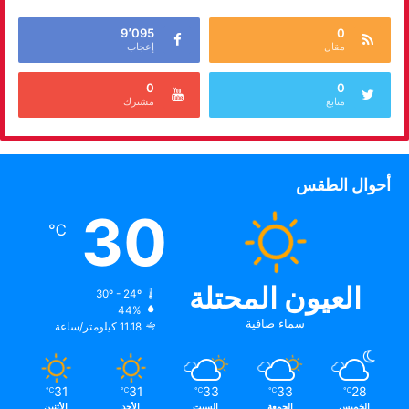
9٬095
0
مقال
إعجاب
0
0
متابع
مشترك
أحوال الطقس
30
℃
العيون المحتلة
30º - 24º
44%
سماء صافية
11.18 كيلومتر/ساعة
31
31
33
33
28
℃
℃
℃
℃
℃
الخميس
الجمعة
السبت
الأحد
الأثنين