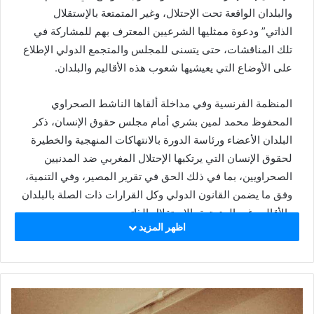
e
والبلدان الواقعة تحت الإحتلال، وغير المتمتعة بالإستقلال
m
الذاتي” ودعوة ممثليها الشرعيين المعترف بهم للمشاركة في
a
تلك المناقشات، حتى يتسنى للمجلس والمتجمع الدولي الإطلاع
i
على الأوضاع التي يعيشيها شعوب هذه الأقاليم والبلدان.
l
المنظمة الفرنسية وفي مداخلة ألقاها الناشط الصحراوي
المحفوظ محمد لمين بشري أمام مجلس حقوق الإنسان، ذكر
البلدان الأعضاء ورئاسة الدورة بالانتهاكات المنهجية والخطيرة
لحقوق الإنسان التي يرتكبها الإحتلال المغربي ضد المدنيين
الصحراويين، بما في ذلك الحق في تقرير المصير، وفي التنمية،
وفق ما يضمن القانون الدولي وكل القرارات ذات الصلة بالبلدان
والأقاليم غير المتمتعة بالإستقلال الذاتي.
اظهر المزيد
ومن جهة أخرى إنتقدت منظمة فرنسا الحريات، محاولة البعض
تمرير مغلطات داخل المجلس، فيما يخص الوضع القانوني
الصحراء الغربية، الذي حدده القانون الدولي وقرارات الجمعية
العامة للأمم المتحدة، كإقليم منفصل ومميز عن المغرب، إلى