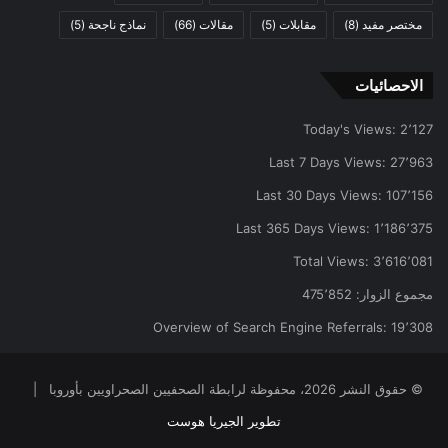
مختصر مفيد
(8)
مقابلات
(5)
مقالات
(66)
نماذج ناجحة
(5)
الاحصائيات
Today's Views:
2٬127
Last 7 Days Views:
27٬963
Last 30 Days Views:
107٬156
Last 365 Days Views:
1٬186٬375
Total Views:
3٬616٬081
مجموع الزوار:
475٬852
Overview of Search Engine Referrals:
19٬308
© حقوق النشر 2026، محفوظة لرابطة الصحفيين الصحراويين بأوروبا |
تطوير الجيريا هوست