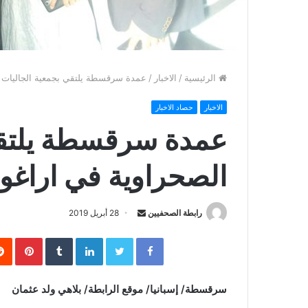
الرئيسية
/
الاخبار
/
عمدة سرقسطة يلتقي بجمعية الجاليات 
الاخبار
حصاد الاخبار
عمدة سرقسطة يلتقي
الصحراوية في اراغو
رابطة الصحفيين
S
28 أبريل 2019
e
Facebook
Twitter
LinkedIn
‏Tumblr
Pinterest
n
d
a
سرقسطة/ إسبانيا/ موقع الرابطة/ بلاهي ولد عثمان
n