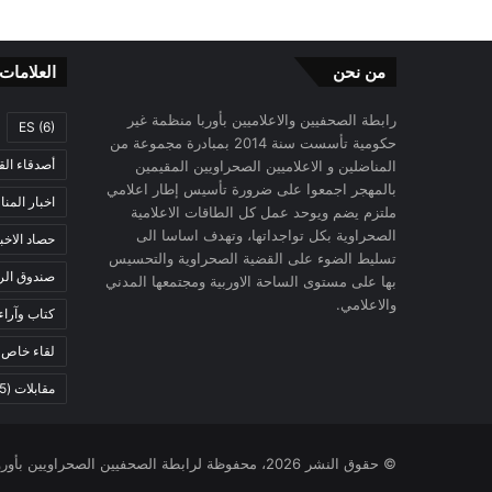
من نحن
العلامات
رابطة الصحفيين والاعلاميين بأوربا منظمة غير
ES
(6)
حكومية تأسست سنة 2014 بمبادرة مجموعة من
أصدقاء الق
المناضلين و الاعلاميين الصحراويين المقيمين
بالمهجر اجمعوا على ضرورة تأسيس إطار اعلامي
اخبار المن
ملتزم يضم ويوحد عمل كل الطاقات الاعلامية
الصحراوية بكل تواجداتها، وتهدف اساسا الى
حصاد الاخب
تسليط الضوء على القضية الصحراوية والتحسيس
صندوق الرح
بها على مستوى الساحة الاوربية ومجتمعها المدني
والاعلامي.
كتاب وآراء
لقاء خاص
)
مقابلات
(5)
© حقوق النشر 2026، محفوظة لرابطة الصحفيين الصحراويين بأوروبا |