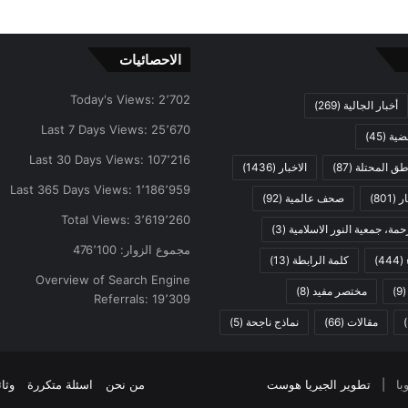
الاحصائيات
Today's Views:
2٬702
أخبار الجالية
(269)
Last 7 Days Views:
25٬670
ضية
(45)
Last 30 Days Views:
107٬216
اطق المحتلة
(87)
الاخبار
(1436)
Last 365 Days Views:
1٬186٬959
ار
(801)
صحف عالمية
(92)
Total Views:
3٬619٬260
مة، جمعية النور الاسلامية
(3)
مجموع الزوار:
476٬100
(444)
كلمة الرابطة
(13)
Overview of Search Engine
(9
مختصر مفيد
(8)
Referrals:
19٬309
مقالات
(66)
نماذج ناجحة
(5)
تطوير الجيريا هوست
من نحن
اسئلة متكررة
وثا