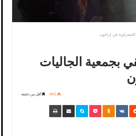
الصحراوية في اراغون
 بجمعية الجاليات
ن
642
أقل من دقيقة
‏Reddit
‏VKontakte
Odnoklassniki
Pocket
Skype
مشاركة عبر البريد
طباعة