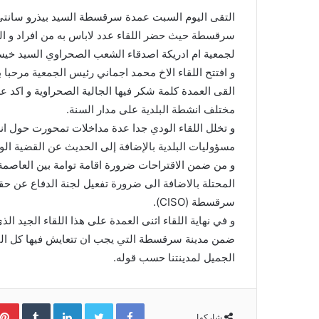
e
التقى اليوم السبت عمدة سرقسطة السيد بيذرو سانتي 
m
سرقسطة حيث حضر اللقاء عدد لاباس به من افراد و العائ
a
لجمعية ام ادريكة اصدقاء الشعب الصحراوي السيد خي
i
و افتتح اللقاء الاخ محمد اجماني رئيس الجمعية مرحبا 
l
القى العمدة كلمة شكر فيها الجالية الصحراوية و اكد على
مختلف انشطة البلدية على مدار السنة.
و تخلل اللقاء الودي جدا عدة مداخلات تمحورت حول انشغ
مسؤوليات البلدية بالإضافة إلى الحديث عن القضية الو
و من ضمن الاقتراحات ضرورة اقامة توامة بين العاصمة ا
المحتلة بالاضافة الى ضرورة تفعيل لجنة الدفاع عن ح
سرقسطة (CISO).
و في نهاية اللقاء اثنى العمدة على هذا اللقاء الجيد ا
ضمن مدينة سرقسطة التي يجب ان تتعايش فيها كل الثقا
الجميل لمدينتنا حسب قوله.
Facebook
Twitter
LinkedIn
‏Tumblr
شاركها