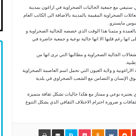
ستيفي مع جمعية الجاليات الصحراوية في اراغون بمدينة
لات الصحراوية المقيمة بالمدينة بالاضافة الى الكاتب العام
سوس مايسترو.
بالعمدة و مثمنا هذا الوقت الذي خصصه للجالية الصحراوية و
 انها رغم قلتها الا انها جالية نوعية و جمعية حاضرة في
الات الجالية الصحراوية و مطالبها التي ترى انها من
طنية.
لاراغونية و ولاية العيون التي تحمل اسم العاصمة الصحراوية
قوق الإنسان و التضامن مع الشعب الصحراوي في بلدية
لذي يعتبره نوعي و ممتاز مع هكذا جاليات تشكل ثقافة متميزة
فات و ضرورة احترام الاختلاف الثقافي الذي يشكل التنوع
Pinterest
‏Reddit
‏VKontakte
Odnoklassniki
Pocket
Skype
مشاركة عبر البريد
طباعة