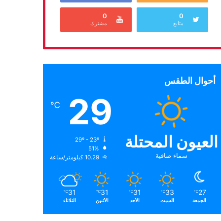
0
0
متابع
مشترك
أحوال الطقس
29
℃
العيون المحتلة
29º - 23º
51%
سماء صافية
10.29 كيلومتر/ساعة
31
31
31
33
27
℃
℃
℃
℃
℃
الجمعة
السبت
الأحد
الأثنين
الثلاثاء