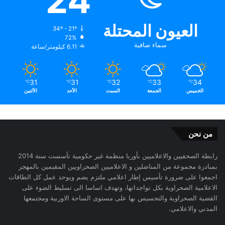
24
العيون المحتلة
34º - 21º
72%
سماء صافية
6.11 كيلومتر/ساعة
31
31
32
33
34
℃
℃
℃
℃
℃
الخميس
الجمعة
السبت
الأحد
الأثنين
من نحن
رابطة الصحفيين والاعلاميين بأوربا منظمة غير حكومية تأسست سنة 2014
بمبادرة مجموعة من المناضلين و الاعلاميين الصحراويين المقيمين بالمهجر
اجمعوا على ضرورة تأسيس إطار اعلامي ملتزم يضم ويوحد عمل كل الطاقات
الاعلامية الصحراوية بكل تواجداتها، وتهدف اساسا الى تسليط الضوء على
القضية الصحراوية والتحسيس بها على مستوى الساحة الاوربية ومجتمعها
المدني والاعلامي.