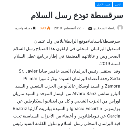
الاخبار
حصاد الاخبار
سرقسطة تودع رسل السلام
رابطة الصحفيين
S
22 أغسطس 2019
690
دقيقة واحدة
e
سرقسطة/اسبانيا/موقع الرابطة/بلاهي ولد عثمان
n
استقبل البرلمان المحلي في اراغون هذا الصباح رسل السلام
d
الصحراويين و عائلاتهم المضيفة في إطار برنامج عطل السلام
a
n
لسنة 2019.
e
وقد استقبل رئيس البرلمان السيد خافيير صادا Sr. Javier
m
Sada رفقة أعضاء البرلمان السيدة بيلار ثامورا Pilimar
a
Zamora و السيد اوسكار غاليآنو من الحزب الشعبي و السيد
i
ألبارو سانس Alvaro Sanz من اليسار الموحد و السيد ماريان
l
اوراس من الحزب الشعبي و كل من ايغناثيو ايسكارطين عن
بوذيموس Ignacio Escartin و السيدة بياتريث گارثيا Beatriz
Garcia عن ثيوذاظانوس و أعضاء من الأحزاب السياسية تحت
قبة البرلمان المحلي رسل السلام و تناول الكلمة السيد رئيس