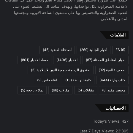
اجمعوا على ضرورة تأسيس إطار اعلامي ملتزم يضم ويوحد عمل كل الطاقات
الاعلامية الصحراوية بكل تواجداتها، وتهدف اساسا الى تسليط الضوء على
القضية الصحراوية والتحسيس بها على مستوى الساحة الاوربية ومجتمعها
المدني والاعلامي.
العلامات
(6)
ES
أخبار الجالية
(269)
أصدقاء القضية
(45)
اخبار المناطق المحتلة
(87)
الاخبار
(1436)
حصاد الاخبار
(801)
صحف عالمية
(92)
صندوق الرحمة، جمعية النور الاسلامية
(3)
كتاب وآراء
(444)
كلمة الرابطة
(13)
لقاء خاص
(9)
مختصر مفيد
(8)
مقابلات
(5)
مقالات
(66)
نماذج ناجحة
(5)
الاحصائيات
Today's Views:
427
Last 7 Days Views:
23٬395