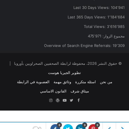
Last 30 Days Views:
104٬941
Last 365 Days Views:
1٬184٬684
Total Views:
3٬616٬985
مجموع الزوار:
475٬971
Overview of Search Engine Referrals:
19٬309
© حقوق النشر 2026، محفوظة لرابطة الصحفيين الصحراويين بأوروبا |
تطوير الجيريا هوست
من نحن
اسئلة متكررة
وثائق مهمة
العضىوية في الرابطة
ميثاق شرف
القانون الاساسي
Facebook
Twitter
YouTube
ووردبريس
Instagram
0
0
0
0