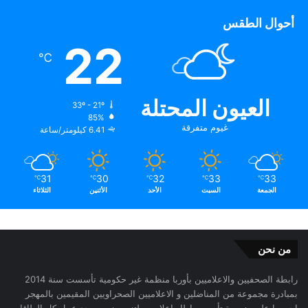
أحوال الطقس
22
℃
العيون المحتلة
33º - 21º
85%
غيوم متفرقة
6.41 كيلومتر/ساعة
31
30
32
33
33
℃
℃
℃
℃
℃
الجمعة
السبت
الأحد
الأثنين
الثلاثاء
من نحن
رابطة الصحفيين والاعلاميين بأوربا منظمة غير حكومية تأسست سنة 2014
بمبادرة مجموعة من المناضلين و الاعلاميين الصحراويين المقيمين بالمهجر