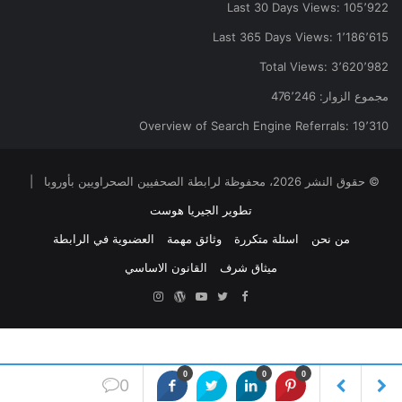
Last 30 Days Views:
105٬922
Last 365 Days Views:
1٬186٬615
Total Views:
3٬620٬982
مجموع الزوار:
476٬246
Overview of Search Engine Referrals:
19٬310
© حقوق النشر 2026، محفوظة لرابطة الصحفيين الصحراويين بأوروبا |
تطوير الجيريا هوست
من نحن
اسئلة متكررة
وثائق مهمة
العضىوية في الرابطة
ميثاق شرف
القانون الاساسي
Facebook
Twitter
YouTube
ووردبريس
Instagram
0
0
0
0