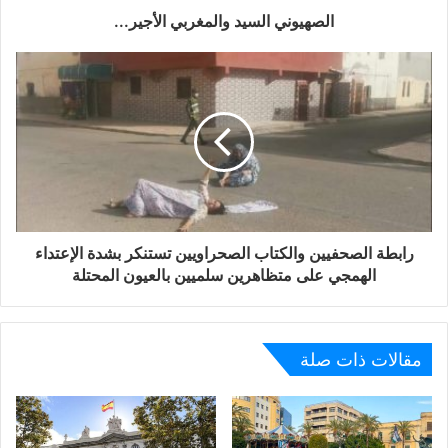
الصهيوني السيد والمغربي الأجير...
و الحملات التشهيرية المقيتة من طرف الاحتلال المغربي و
أذرعه الإعلامية و عملائه المُستخدَمين في داخل المغرب و
خارجه.
كما نتابع بقلق شديد ما تتعرض له أفراد أسرته و أبنائه و والدته
من مضايقات و ملاحقات و متابعات و تشهير و منع من السفر ، و
ذلك في إطار حملة مسعورة تستهدف شخص الصحفي محمد
راضي الليلي بهدف ثنيه عن مزاولة عمله الصحفي بكل مهنية و
احترافية، و إسكات صوته الحرّ و الجريء المرافع عن حق
رابطة الصحفيين والكتاب الصحراويين تستنكر بشدة الإعتداء
الشعب الصحراوي في التحرر و تقرير المصير.
الهمجي على متظاهرين سلميين بالعيون المحتلة
إننا في رابطة الصحفيين و الكتاب الصحراويين بأوروبا، و إذ ندين
مقالات ذات صلة
بالحملة التشهيرية المقيتة التي يتعرض لها الصحفي محمد
راضي الليلي، و التي تمارسها وسائل إعلام مغربية و عملاء
المخزن بالداخل و الخارج عبر مواقع التواصل الاجتماعي. فإننا