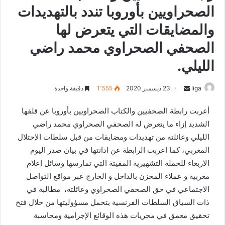
الصحراويين بأوروبا تندد بالتهديدات
والمضايقات التي يتعرض لها
الصحفي الصحراوي محمد راضي
الليلي.
liga
S
23 ديسمبر 2020
1٬555
دقيقة واحدة
e
أعربت رابطة الصحفيين والكتاب الصحراويين بأوروبا عن قلقها
n
الشديد إزاء ما يتعرض له الصحفي الصحراوي محمد راضي
d
الليلي وعائلته من تهديدات ومضايقات من قبل سلطات الإحتلال
a
n
المغربي، كما اعربت الرابطة عن ادانتها في بيان صدر اليوم
e
الاربعاء للحملة التشهيرية المقيتة التي تمارسها وسائل إعلام
m
مغربية و عملاء المخزن بالداخل و الخارج عبر مواقع التواصل
a
الاجتماعي في حق الصحفي الصحراوي وعائلته، مطالبة في
i
ذات السياق السلطات الفرنسية بتحمل مسؤوليتها من خلال فتح
l
تحقيق معمق في مجريات هذه الوقائع الإجرامية ومحاسبة