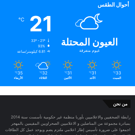
أحوال الطقس
21
℃
العيون المحتلة
33º - 21º
93%
غيوم متفرقة
6.81 كيلومتر/ساعة
35
32
31
31
33
℃
℃
℃
℃
℃
السبت
الأحد
الأثنين
الثلاثاء
الأربعاء
من نحن
رابطة الصحفيين والاعلاميين بأوربا منظمة غير حكومية تأسست سنة 2014
بمبادرة مجموعة من المناضلين و الاعلاميين الصحراويين المقيمين بالمهجر
اجمعوا على ضرورة تأسيس إطار اعلامي ملتزم يضم ويوحد عمل كل الطاقات