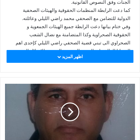
الجنات وفق النصوص القانونية.
كما دعت الرابطة المنظمات الحقوقية والهيئات الصحفية
الدولية للتضامن مع الصحفي محمد راضي الليلي وعائلته.
وفي ختام بيانها دعت الرابطة جميع الهيئات الجمعوية و
الحقوقية الصحراوية وكذا المتضامنة مع نضال الشعب
الصحراوي الى تبني قضية الصحفي راضي الليلي كإحدى اهم
القضايا الدالة على التمييز العنصري الممنهج للاحتلال المغربي
اظهر المزيد
ضد الصحراويين.
وفي ما يلي نص البيان :
بيان تضامني مع الصحفي الصحراوي محمد راضي الليلي
إننا في رابطة الصحفيين و الكتاب الصحراويين نتابع بشكل
مستمر ملف الصحفي الصحراوي محمد راضي الليلي، الذي
يتعرض بشكل يومي وممنهج لموجة من المضايقات والتهديدات