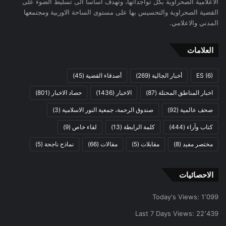
الاعلامية الصحراوية بكل تواجداتها، وتهدف اساسا الى تسليط الضوء على
القضية الصحراوية والتحسيس بها على مستوى الساحة الاوربية ومجتمعها
المدني والاعلامي.
العلامات
(6)
ES
أخبار الجالية
(269)
أصدقاء القضية
(45)
اخبار المناطق المحتلة
(87)
الاخبار
(1436)
حصاد الاخبار
(801)
صحف عالمية
(92)
صندوق الرحمة، جمعية النور الاسلامية
(3)
كتاب وآراء
(444)
كلمة الرابطة
(13)
لقاء خاص
(9)
مختصر مفيد
(8)
مقابلات
(5)
مقالات
(66)
نماذج ناجحة
(5)
الاحصائيات
Today's Views:
1٬099
Last 7 Days Views:
22٬439