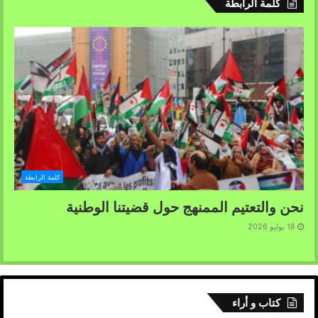
المتضامنة مع نضال شعبنا الى تبني قضيته كإحدى اهم القضايا
كلمة الرابطة
الدالة على التمييز العنصري الممنهج للاحتلال المغربي ضد
الصحراويين.
كلمة الرابطة
نحن والتعتيم الممنهج حول قضيتنا الوطنية
18 يوليو 2026
كتاب و أراء