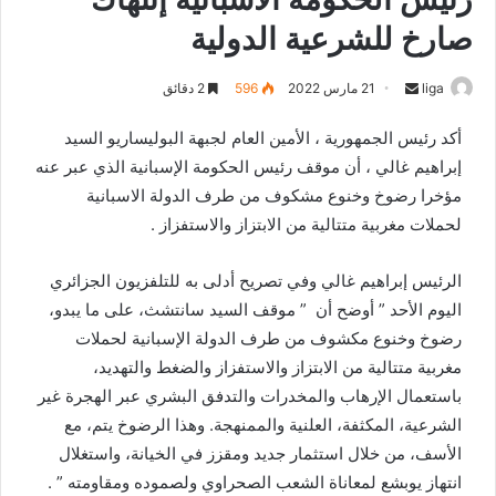
صارخ للشرعية الدولية
liga
S
21 مارس 2022
596
2 دقائق
e
أكد رئيس الجمهورية ، الأمين العام لجبهة البوليساريو السيد
n
إبراهيم غالي ، أن موقف رئيس الحكومة الإسبانية الذي عبر عنه
d
مؤخرا رضوخ وخنوع مشكوف من طرف الدولة الاسبانية
a
n
لحملات مغربية متتالية من الابتزاز والاستفزاز .
e
m
الرئيس إبراهيم غالي وفي تصريح أدلى به للتلفزيون الجزائري
a
اليوم الأحد ” أوضح أن ” موقف السيد سانتشث، على ما يبدو،
i
رضوخ وخنوع مكشوف من طرف الدولة الإسبانية لحملات
l
مغربية متتالية من الابتزاز والاستفزاز والضغط والتهديد،
باستعمال الإرهاب والمخدرات والتدفق البشري عبر الهجرة غير
الشرعية، المكثفة، العلنية والممنهجة. وهذا الرضوخ يتم، مع
الأسف، من خلال استثمار جديد ومقزز في الخيانة، واستغلال
انتهاز يوبشع لمعاناة الشعب الصحراوي ولصموده ومقاومته ” .