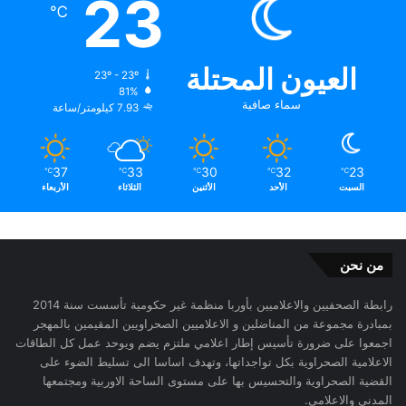
23
℃
العيون المحتلة
23º - 23º
81%
سماء صافية
7.93 كيلومتر/ساعة
37
33
30
32
23
℃
℃
℃
℃
℃
السبت
الأحد
الأثنين
الثلاثاء
الأربعاء
من نحن
رابطة الصحفيين والاعلاميين بأوربا منظمة غير حكومية تأسست سنة 2014
بمبادرة مجموعة من المناضلين و الاعلاميين الصحراويين المقيمين بالمهجر
اجمعوا على ضرورة تأسيس إطار اعلامي ملتزم يضم ويوحد عمل كل الطاقات
الاعلامية الصحراوية بكل تواجداتها، وتهدف اساسا الى تسليط الضوء على
القضية الصحراوية والتحسيس بها على مستوى الساحة الاوربية ومجتمعها
المدني والاعلامي.