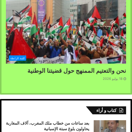
حقيقية لجهود المبعوث الشخصي للأمين العام للأمم المتحدة
إلى الصحراء الغربية، السيد ستافان دي ميستورا. لكنه لا يغير
من الطبيعة القانونية لنزاع الصحراء الغربية، ولا يمنح السيادة
عليها لدولة الاحتلال المغربي، ولا يتيح للدولة الإسبانية التنصل
من جانب واحد من التزاماتها الدولية كقوة مديرة للإقليم، ولا
يمس قيد أنملة من إرادة الشعب الصحراوي في الاستمرار في
كفاحه العادل المشروع حتى استكمال سيادة الجمهورية
الصحراوية على كامل ترابها الوطني.
كلمة الرابطة
نحن والتعتيم الممنهج حول قضيتنا الوطنية
18 يوليو 2026
كتاب و أراء
بعد ساعات من خطاب ملك المغرب، آلاف المغاربة
يحاولون بلوغ سبتة الإسبانية