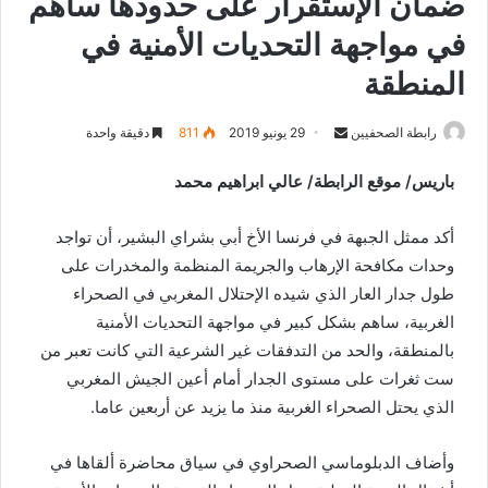
ضمان الإستقرار على حدودها ساهم
في مواجهة التحديات الأمنية في
المنطقة
رابطة الصحفيين
S
29 يونيو 2019
811
دقيقة واحدة
e
باريس/ موقع الرابطة/ عالي ابراهيم محمد
n
d
أكد ممثل الجبهة في فرنسا الأخ أبي بشراي البشير، أن تواجد
a
n
وحدات مكافحة الإرهاب والجريمة المنظمة والمخدرات على
e
طول جدار العار الذي شيده الإحتلال المغربي في الصحراء
m
الغربية، ساهم بشكل كبير في مواجهة التحديات الأمنية
a
بالمنطقة، والحد من التدفقات غير الشرعية التي كانت تعبر من
i
ست ثغرات على مستوى الجدار أمام أعين الجيش المغربي
l
الذي يحتل الصحراء الغربية منذ ما يزيد عن أربعين عاما.
وأضاف الدبلوماسي الصحراوي في سياق محاضرة ألقاها في