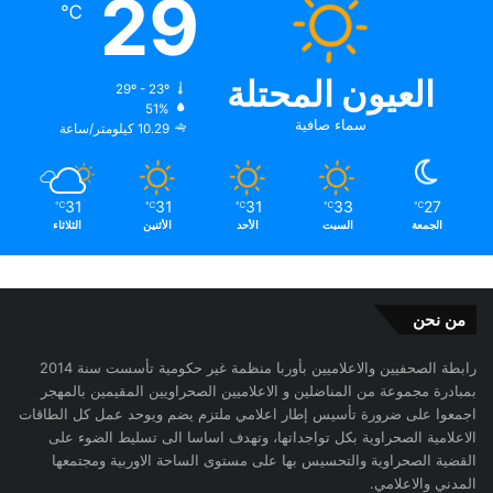
29
℃
العيون المحتلة
29º - 23º
51%
سماء صافية
10.29 كيلومتر/ساعة
31
31
31
33
27
℃
℃
℃
℃
℃
الجمعة
السبت
الأحد
الأثنين
الثلاثاء
من نحن
رابطة الصحفيين والاعلاميين بأوربا منظمة غير حكومية تأسست سنة 2014
بمبادرة مجموعة من المناضلين و الاعلاميين الصحراويين المقيمين بالمهجر
اجمعوا على ضرورة تأسيس إطار اعلامي ملتزم يضم ويوحد عمل كل الطاقات
الاعلامية الصحراوية بكل تواجداتها، وتهدف اساسا الى تسليط الضوء على
القضية الصحراوية والتحسيس بها على مستوى الساحة الاوربية ومجتمعها
المدني والاعلامي.