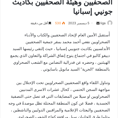
الصحفيين وهيئة الصحفيين بكاديث
جونيي إسبانيا
liga
S
5 ديسمبر 2023
530
أقل من دقيقة
e
أٌستقبل الأمين العام لإتحاد الصحفيين والكتاب والأدباء
n
الصحراويين نفعي أحمد محمد بمقر جمعية الصحفيين
d
الأندلسيين بكاديث جنوبيي إسبانيا ، حيث إلتقى رئيسها السيد
a
n
دييغو كالبو في اجتماع يتوج إتفاق الشراكة والتعاون الذي يجمع
e
الهيئتين ، وحضره عن فدرالية التضامن مع الشعب الصحراوي
m
بالمنطقة “الحرية” السيد مانويل باسايوتي .
a
i
وتناول اللقاء واقع الصحفيين الصحراويين تحت الإحتلال بين
l
مواجهة السجن الحتمي ، كحال عشرات الاسرى المدنيين
الصحراويين او سيلا من المضايقات التي قد تصل حتى التصفية
الجسدية ، فضلا عن كون المنطقة المحتلة تظل موصدةً في وجه
الصحفيين والبعثات الإعلامية والمراقبين الدوليين والناشطين ،
مثلما طرق الجانبان سبل مرافقة كفاح الشعب الصحراوي