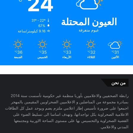
24
العيون المحتلة
31º - 22º
67%
غيوم متفرقة
9.16 كيلومتر/ساعة
36
35
33
32
31
℃
℃
℃
℃
℃
الأثنين
الثلاثاء
الأربعاء
الخميس
الجمعة
من نحن
رابطة الصحفيين والاعلاميين بأوربا منظمة غير حكومية تأسست سنة 2014
بمبادرة مجموعة من المناضلين و الاعلاميين الصحراويين المقيمين بالمهجر
اجمعوا على ضرورة تأسيس إطار اعلامي ملتزم يضم ويوحد عمل كل الطاقات
الاعلامية الصحراوية بكل تواجداتها، وتهدف اساسا الى تسليط الضوء على
القضية الصحراوية والتحسيس بها على مستوى الساحة الاوربية ومجتمعها
المدني والاعلامي.