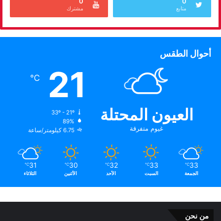
0
0
متابع
مشترك
أحوال الطقس
21
℃
العيون المحتلة
33º - 21º
89%
غيوم متفرقة
6.75 كيلومتر/ساعة
31
30
32
33
33
℃
℃
℃
℃
℃
الجمعة
السبت
الأحد
الأثنين
الثلاثاء
من نحن