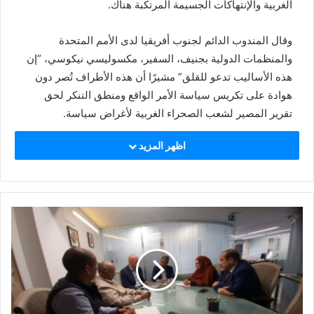
الغربية والإنتهاكات الجسيمة المرتكبة هناك.
وقال المندوب الدائم لجنوب أفريقيا لدى الأمم المتحدة
والمنظمات الدولية بجنيف، السفير، مكسوليسي نيكوسي، ”إن
هذه الأساليب تدعو للقلق” مشيرًا أن هذه الأطراف تُصر دون
هوادة على تكريس سياسة الأمر الواقع ومنطق التنكر لحق
تقرير المصير لشعب الصحراء الغربية لأغراض سياسة.
اظهر المزيد
كما أردف قائلا، إن قضية الصحراء الغربية من بين الملفات
المطروحة على جدول أعمال لجنة الأمم المتحدة المعنية بإنهاء
الإستعمار منذ عقود من الزمن، كما أن مجلس الأمن الدولي
إعتمد كذلك قراراه رقم 690 (1991) لإجراء إستفتاء تقرير
المصير للصحراويين الذين هم اليوم محرومون من هذا الحق
الأساسي لإحقاق الحقوق الأخرى.
إلى ذلك يضيف السفير، مكسوليسي نيكوسي، “إن الجمعة
العامة للأمم المتحدة قد أعتمدت في 1975 رأي إستشاري في
هذه القضية، بالإضافة كذلك لقرار المحكمة الأفريقية لحقوق