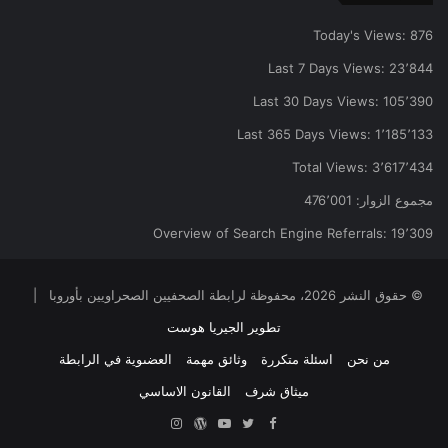
Today's Views:
876
Last 7 Days Views:
23٬844
Last 30 Days Views:
105٬390
Last 365 Days Views:
1٬185٬133
Total Views:
3٬617٬434
مجموع الزوار:
476٬001
Overview of Search Engine Referrals:
19٬309
© حقوق النشر 2026، محفوظة لرابطة الصحفيين الصحراويين بأوروبا |
تطوير الجيريا هوست
من نحن
اسئلة متكررة
وثائق مهمة
العضىوية في الرابطة
ميثاق شرف
القانون الاساسي
Facebook
Twitter
YouTube
ووردبريس
Instagram