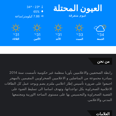
العيون المحتلة
34º - 23º
65%
غيوم متفرقة
7.86 كيلومتر/ساعة
31
31
31
33
34
℃
℃
℃
℃
℃
الجمعة
السبت
الأحد
الأثنين
الثلاثاء
من نحن
رابطة الصحفيين والاعلاميين بأوربا منظمة غير حكومية تأسست سنة 2014
بمبادرة مجموعة من المناضلين و الاعلاميين الصحراويين المقيمين بالمهجر
اجمعوا على ضرورة تأسيس إطار اعلامي ملتزم يضم ويوحد عمل كل الطاقات
الاعلامية الصحراوية بكل تواجداتها، وتهدف اساسا الى تسليط الضوء على
القضية الصحراوية والتحسيس بها على مستوى الساحة الاوربية ومجتمعها
المدني والاعلامي.
العلامات