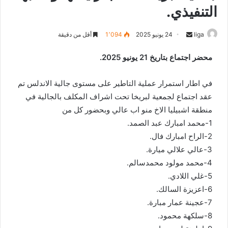
التنفيذي.
liga
S
24 يونيو 2025
1٬094
أقل من دقيقة
e
محضر اجتماع بتاريخ 21 يونيو 2025.
n
d
في اطار استمرار عملية التاطير على مستوى جالية الاندلس تم
a
n
عقد اجتماع لجمعية لبريخا تحت اشراف المكلف بالجالية في
e
منطقة اشبيليا الاخ منو اب عالي وبحضور كل من
m
1-محمد امبارك عبد الصمد.
a
2-الراح امبارك فال.
i
3-عالي علالي ميارة.
l
4-محمد مولود محمدسالم.
5-غلي اللادي.
6-اعزيزة السالك.
7-عجينة عمار مبارة.
8-سلكهة محمود.