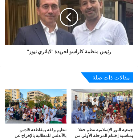
-توزيع المهام.
-اعداد ملف الجمعية
-التاطير.
الشعار والممارسة معا هما اللذان يحدد ان هوية الفرد.
رئيس منظمة كاراسو لجريدة "لاباتري نيوز"
مقالات ذات صلة
جمعية النور الإسلامية تنظم حفلا
تنظيم وقفة بمقاطعة قادس
بمناسبة إختتام المرحلة الأولى من
بالأندلس للمطالبة بالإفراج عن