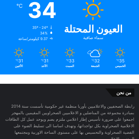
34
℃
العيون المحتلة
35º - 24º
34%
سماء صافية
9.37 كيلومتر/ساعة
31
31
33
32
35
℃
℃
℃
℃
℃
الخميس
الجمعة
السبت
الأحد
الأثنين
من نحن
رابطة الصحفيين والاعلاميين بأوربا منظمة غير حكومية تأسست سنة 2014
بمبادرة مجموعة من المناضلين و الاعلاميين الصحراويين المقيمين بالمهجر
اجمعوا على ضرورة تأسيس إطار اعلامي ملتزم يضم ويوحد عمل كل الطاقات
الاعلامية الصحراوية بكل تواجداتها، وتهدف اساسا الى تسليط الضوء على
القضية الصحراوية والتحسيس بها على مستوى الساحة الاوربية ومجتمعها
المدني والاعلامي.