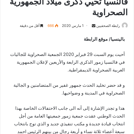
فالنسيا تحيي ذكرى ميلاد الجمهورية
الصحراوية
رابطة الصحفيين
S
1 مارس 2020
666
أقل من دقيقة
e
بالينسيا/ موقع الرابطة
n
d
أحيت يوم السبت 29 فبراير 2020 الجمعية الصحراوية للجاليات
a
n
في فالنسيا زمور الذكرى الرابعة والأربعين لإعلان الجمهورية
e
العربية الصحراوية الديمقراطية.
m
a
و قد حضر تخليد الحدث جمهور غفير من المتضامنين و الجالية
i
الصحراوية في المدينة و وضواحيها.
l
هذا و تجدر الإشارة إلى أنه الى جانب الاحتفالات الخاصة بهذا
الحدث الوطني عقدت جمعية زمور جمعيتها العامة من أجل
انتخاب قيادة جديدة و مكتب تنفيذي جديد و الذي توج بانتخاب
سبعة أعضاء ثلاثة نساء و أربعة رجال من بينهم الرئيس احمد