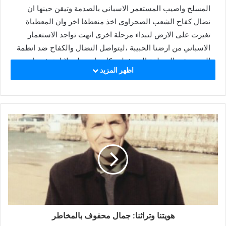
المسلح واصيب المستعمر الاسباني بالصدمة وتيقن حينها ان
نضال كفاح الشعب الصحراوي اخذ منعطفا اخر وان المعطياة
تغيرت على الارض لتبداء مرحلة اخرى انهت تواجد الاستعمار
الاسباني من ارضنا الحبيبة ،ليتواصل النضال والكفاح ضد انظمة
التوسع في المنطقة التي فعلت كل ماتستطيع لابادة شعبنا
اظهر المزيد
والتنكيل بيه وفشلت وما صمود ومقاومة شعبنا لاكثر من خمسة
عقود الا دليل وبرهان على حتمية النصر بمشية الله .
ان احياء المناسبتين ليتيح لنا كجمعية للجالية الصحراوي في
اشبيلية ويلبا نجدد :
اولا : التشبث الدائم والمستمر باهداف وبرنامج الجبهة الشعبية
لتحرير الساقية الحمراء ووادي الذهب والعمل بها والدفاع عنها
الى غاية الاستقلال الوطني واقامة الدولة الصحراوية على كامل
تراب الساقية الحمراء ووادي الذهب .
ثانيا : تجديد العهد والوفاء امام الله والوطن للبقاء ثابتين سائرين
هويتنا وتراثنا: جمال محفوف بالمخاطر
في ذلك الطريق الذي عبدته دماء شهدائنا الابرار وتضحيات