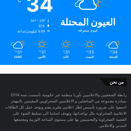
34
℃
العيون المحتلة
34º - 23º
32%
غيوم متفرقة
9.69 كيلومتر/ساعة
31
31
31
33
34
℃
℃
℃
℃
℃
الجمعة
السبت
الأحد
الأثنين
الثلاثاء
من نحن
رابطة الصحفيين والاعلاميين بأوربا منظمة غير حكومية تأسست سنة 2014
بمبادرة مجموعة من المناضلين و الاعلاميين الصحراويين المقيمين بالمهجر
اجمعوا على ضرورة تأسيس إطار اعلامي ملتزم يضم ويوحد عمل كل الطاقات
الاعلامية الصحراوية بكل تواجداتها، وتهدف اساسا الى تسليط الضوء على
القضية الصحراوية والتحسيس بها على مستوى الساحة الاوربية ومجتمعها
المدني والاعلامي.