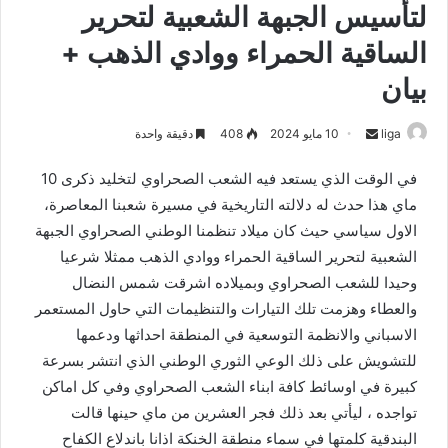
لتأسيس الجبهة الشعبية لتحرير
الساقية الحمراء ووادي الذهب +
بيان
liga
S
10 مايو 2024
408
دقيقة واحدة
e
في الوقت الذي يستعد فيه الشعب الصحراوي لتخليد ذكرى 10
n
ماي هذا حدث له دلالته التاريخية في مسيرة شعبنا المعاصرة،
d
الاول سياسي حيث كان ميلاد تنظمنا الوطني الصحراوي الجبهة
a
n
الشعبية لتحرير الساقية الحمراء ووادي الذهب ممثلا شرعيا
e
وحيدا للشعب الصحراوي وبميلاده اشرقت شمس النضال
m
والعطاء وهزمت تلك التيارات والتنظيمات التي حاول المستعمر
a
الاسباني والانظمة التوسعية في المنطقة احداثها ودعمها
i
للتشويش على ذلك الوعي الثوري الوطني الذي انتشر بسرعة
l
كبيرة في اوسائط كافة ابناء الشعب الصحراوي وفي كل اماكن
تواجده ، ليأتي بعد ذلك فجر العشرين من ماي حينها قالت
البندقية كلمتها في سماء منطقة الخنكة اذانا باندلاع الكفاح