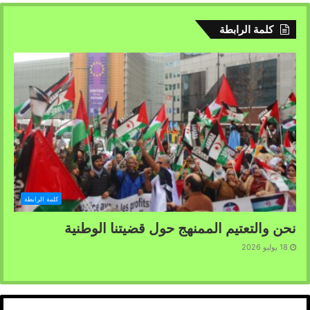
دولة الاحتلال المغربية , و وضع الية لحماية حقوق الانسان
بالصحراء الغربية , وفك الحصار و الاقامة الاجبارية و السجن
كلمة الرابطة
المنزلي عن كل المناضلات و المناضلين, و الافراج الفوري و الا
مشروط عن لكل الاسرنا في المعتقلات المغربية المظلمة.
ـ مناشدة الاتحاد الافريقي و الاتحاد الاوروبي الى ايفاد لجان
تحقيق مستقلة للوقوف على الانتهاكات الجسيمة لحقوق
الانسان بالصحراء الغربية و ما يتعرض له المناضلات و
المناضلين من قمع و تنكيل و اهانة حاطة بالكرامة الانسانية
بالجزء المحتل من تراب الدولة الصحراوية.
و اذ تهيب جمعيات و رابطات الجالية الصحراوية باوروبا كافة
شعبنا الصامد للتضامن و التازر مع المناضلات و المناضلين
كلمة الرابطة
بالارض المحتلة و جنوب المغرب ,و تصديها لمختلف اجهزة
القمع المغربية سلاحهم الايمان بحق شعبنا المشروع في الحرية
نحن والتعتيم الممنهج حول قضيتنا الوطنية
و الاستقلال و الوفاء لعهد شهداء ثورة 20 ماي الخالدة و
18 يوليو 2026
تجاوبهم مع انتصرات جيش التحرير الشعبي الصحراوي البطل
الذي يكبد العدو الهزائم على امتداد جدار الذل و العار .
كفاح صمود و تضحية لاستكمال سيادة الدولة الصحراوية