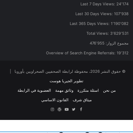
Last 7 Days Views:
24٬174
Last 30 Days Views:
107٬938
Last 365 Days Views:
1٬190٬082
Total Views:
3٬629٬531
مجموع الزوار:
476٬955
Overview of Search Engine Referrals:
19٬312
© حقوق النشر 2026، محفوظة لرابطة الصحفيين الصحراويين بأوروبا |
تطوير الجيريا هوست
من نحن
اسئلة متكررة
وثائق مهمة
العضىوية في الرابطة
ميثاق شرف
القانون الاساسي
Facebook
Twitter
YouTube
ووردبريس
Instagram