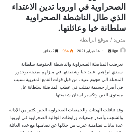
الصحراوية في اوروبا تدين الاعتداء
الذي طال الناشطة الصحراوية
سلطانة خيا وعائلتها.
مدريد / موقع الرابطة
liga
S
14 فبراير 2021
964
2 دقائق
e
تعرضت المناضلة الصحراوية والناشطة الحقوقية سلطانة
n
سيدي ابراهيم اعبيد خيا وشقيقتها في منزلهم بمدينة بوجدور
d
المحتلة الى هجوم عنيف من قبل قوات القمع المغربية تسبب
a
n
في أضرار جسيمة تمثلت في عطب المناضلة سلطانة عل
e
مستوى العين وتكسير اسنان شقيقتها.
m
a
وقد تناقلت الهيئات والجمعيات الصحراوية الخبر بكثير من الإدانة
i
والشجب وأصدر جمعيات ورابطات الجالية الصحراوية في اوروبا
l
عدة بيانات تضامنية عبرت من خلالها عن تضامنها مع خذه العائلة