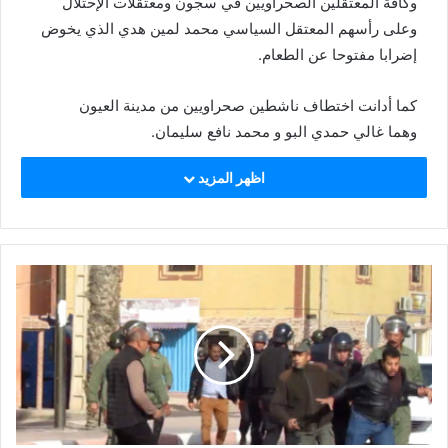
وكافة المعتقلين الصحراويين في سجون ومعتقلات الإحتلال
وعلى رأسهم المعتقل السياسي محمد لمين هدي الذي يخوض
إضرابا مفتوحا عن الطعام.
كما أدانت اختطاف ناشطين صحراويين من مدينة العيون
وهما غالي حمدي البو و محمد نافع سليمان.
اظهر المزيد
وفي هذا الإطار اصدر مكتب الجاليةالصحراوية في اوروبا بيانا
أدان فيه هذه الأعمال الإجرامية وطالب المنتظم الدولي
بضرورة حماية المدنيين الصحراويين في المناطق المحتلة من
الصحراء الغربية.
وتنشر البيان كما توصلنا به:
بسم الله الرحمن الرحيم
بيان
13/02/2021
بعد خرق دولة الاحتلال المغربية لوقف اطلاق النار, و استاناف