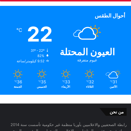
أحوال الطقس
22
℃
العيون المحتلة
31º - 22º
82%
غيوم متفرقة
9.52 كيلومتر/ساعة
36
35
33
32
31
℃
℃
℃
℃
℃
الأثنين
الثلاثاء
الأربعاء
الخميس
الجمعة
من نحن
رابطة الصحفيين والاعلاميين بأوربا منظمة غير حكومية تأسست سنة 2014
بمبادرة مجموعة من المناضلين و الاعلاميين الصحراويين المقيمين بالمهجر