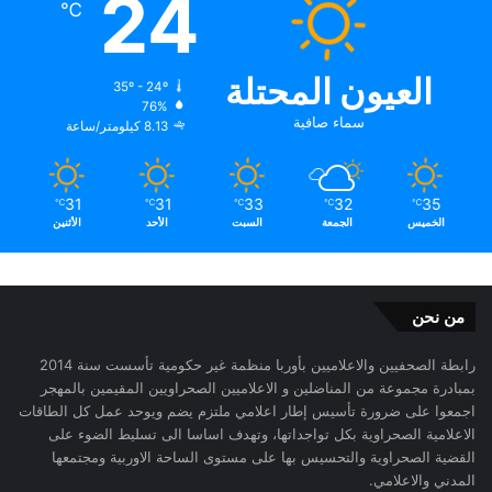
24
℃
العيون المحتلة
35º - 24º
76%
سماء صافية
8.13 كيلومتر/ساعة
31
31
33
32
35
℃
℃
℃
℃
℃
الخميس
الجمعة
السبت
الأحد
الأثنين
من نحن
رابطة الصحفيين والاعلاميين بأوربا منظمة غير حكومية تأسست سنة 2014
بمبادرة مجموعة من المناضلين و الاعلاميين الصحراويين المقيمين بالمهجر
اجمعوا على ضرورة تأسيس إطار اعلامي ملتزم يضم ويوحد عمل كل الطاقات
الاعلامية الصحراوية بكل تواجداتها، وتهدف اساسا الى تسليط الضوء على
القضية الصحراوية والتحسيس بها على مستوى الساحة الاوربية ومجتمعها
المدني والاعلامي.