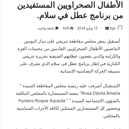
الأطفال الصحراويين المستفيدين
من برنامج عطل في سلام.
liga
S
12 يوليو 2024
406
دقيقة واحدة
e
أستقبِل بمقر مجلس مقاطعة تنريفي على مدار اليومين
n
الماضيين الأطفال الصحراويين القادمين من مخيمات العزة
d
والكرامة والذين يقضون عطلتهم الصيفية بجزيرة تنريفي
a
n
الكنارية في إطار برنامج عطل في سلام الذي تشرف على
e
تنسيقه الحركة التضامنية الإسبانية.
m
a
الإستقبال أشرفت عليه رئيسة مجلس المقاطعة السيدة ”
i
Rosa Dávila Amelia” بمعية المستشارة بالمجلس المكلفة
l
بالشؤون الإجتماعية السيدة ” ” Fumero Roque Aqueda
وبحضور كل المستشارين الممثلين لكافة الأحزاب السياسية
بالمجلس.