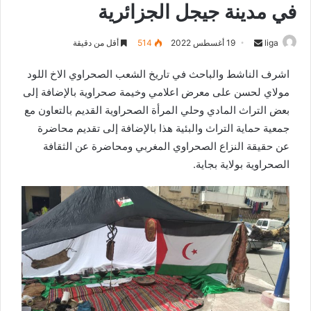
في مدينة جيجل الجزائرية
liga
S
19 أغسطس 2022
514
أقل من دقيقة
e
اشرف الناشط والباحث في تاريخ الشعب الصحراوي الاخ اللود
n
مولاي لحسن على معرض اعلامي وخيمة صحراوية بالإضافة إلى
d
بعض التراث المادي وحلي المرأة الصحراوية القديم بالتعاون مع
a
n
جمعية حماية التراث والبئية هذا بالإضافة إلى تقديم محاضرة
e
عن حقيقة النزاع الصحراوي المغربي ومحاضرة عن الثقافة
m
الصحراوية بولاية بجاية.
a
i
l