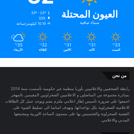
العيون المحتلة
33º - 23º
33%
سماء صافية
10.19 كيلومتر/ساعة
35
32
31
31
33
℃
℃
℃
℃
℃
السبت
الأحد
الأثنين
الثلاثاء
الأربعاء
من نحن
رابطة الصحفيين والاعلاميين بأوربا منظمة غير حكومية تأسست سنة 2014
بمبادرة مجموعة من المناضلين و الاعلاميين الصحراويين المقيمين بالمهجر
اجمعوا على ضرورة تأسيس إطار اعلامي ملتزم يضم ويوحد عمل كل الطاقات
الاعلامية الصحراوية بكل تواجداتها، وتهدف اساسا الى تسليط الضوء على
القضية الصحراوية والتحسيس بها على مستوى الساحة الاوربية ومجتمعها
المدني والاعلامي.