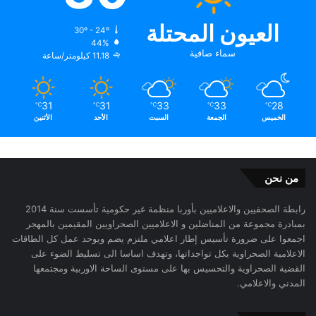
العيون المحتلة
30º - 24º
44%
سماء صافية
11.18 كيلومتر/ساعة
31
31
33
33
28
℃
℃
℃
℃
℃
الخميس
الجمعة
السبت
الأحد
الأثنين
من نحن
رابطة الصحفيين والاعلاميين بأوربا منظمة غير حكومية تأسست سنة 2014
بمبادرة مجموعة من المناضلين و الاعلاميين الصحراويين المقيمين بالمهجر
اجمعوا على ضرورة تأسيس إطار اعلامي ملتزم يضم ويوحد عمل كل الطاقات
الاعلامية الصحراوية بكل تواجداتها، وتهدف اساسا الى تسليط الضوء على
القضية الصحراوية والتحسيس بها على مستوى الساحة الاوربية ومجتمعها
المدني والاعلامي.