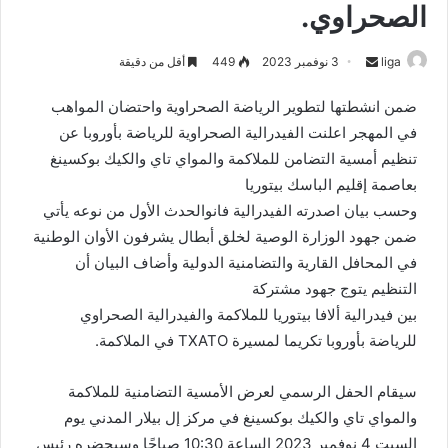
الصحراوي.
liga
S
3 نوفمبر 2023
449
أقل من دقيقة
e
ضمن انشطتها لتطوير الرياضة الصحراوية واحتضان المواهب
n
في المهجر اعلنت الفيدرالية الصحراوية للرياضة بأوروبا عن
d
تنظيم أمسية التضامن للملاكمة والمواي تاي والكيك بوكسينغ
a
n
بعاصمة إقليم الباسك بيتوريا
e
وحسب بيان اصدرته الفيدرالية فانوالحدث الأول من نوعه يأتي
m
ضمن جهود الوزارة الوصية لخلق أبطال يشرفون الأوان الوطنية
a
في المحافل القارية والتضامنية الدولية وأضاف البيان أن
i
التنظيم يتوج جهود مشتركة
l
بين فيدرالية ألافا بيتوريا للملاكمة والفيدرالية الصحراوي
للرياضة بأوروبا تكريما لمسيرة TXATO في الملاكمة.
سيقام الحفل الرسمي لعرض الأمسية التضامنية للملاكمة
والمواي تاي والكيك بوكسينغ في مركز إل بيلار المدني يوم
السبت 4 نوفمبر 2023 الساعة 10:30 صباحًا وسيحضره رئيس