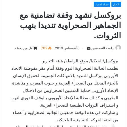
الاخبار
حصاد الاخبار
بروكسل تشهد وقفة تضامنية مع
الجماهير الصحراوية تنديدا بنهب
الثروات.
رابطة الصحفيين
S
6 أغسطس 2019
709
أقل من دقيقة
e
بروكسل/بلجيكيا/ موقع الرابطة/ هيئة التحرير
n
نظمت الجالية الصحراوية اليوم وقفة أمام مقر مفوضية الاتحاد
d
الأوروبي ببركسل للتنديد بالانتهاكات الجسيمة لحقوق الإنسان
a
n
بالجزء المحتل من الصحراء الغربية و جنوب المغرب و مناشدة
e
الإتحاد الأوروبي حماية المدنيين الصحراويين من الاحتلال
m
المغربي و كذالك مطالبة الإتحاد الأوروبي بالوقف الفوري لنهب
a
و استنزاف الثروات الطبيعية للصحراء الغربية.
i
و شاركت في هذه الوقفة جمعيتي الجالية الصحراوية و أعضاء
l
من لجنة الحركة التضامنية البلجيكية.