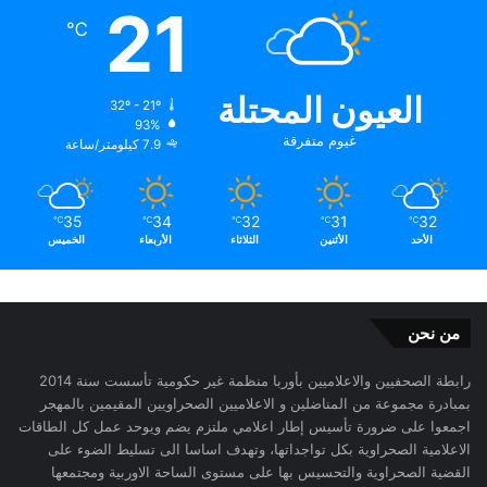
21
℃
العيون المحتلة
32º - 21º
93%
غيوم متفرقة
7.9 كيلومتر/ساعة
35
34
32
31
32
℃
℃
℃
℃
℃
الأحد
الأثنين
الثلاثاء
الأربعاء
الخميس
من نحن
رابطة الصحفيين والاعلاميين بأوربا منظمة غير حكومية تأسست سنة 2014
بمبادرة مجموعة من المناضلين و الاعلاميين الصحراويين المقيمين بالمهجر
اجمعوا على ضرورة تأسيس إطار اعلامي ملتزم يضم ويوحد عمل كل الطاقات
الاعلامية الصحراوية بكل تواجداتها، وتهدف اساسا الى تسليط الضوء على
القضية الصحراوية والتحسيس بها على مستوى الساحة الاوربية ومجتمعها