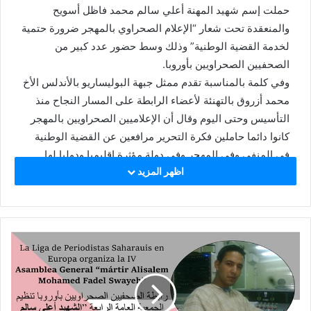
i
حملت إسم شهيد المهنة أعلي سالم محمد فاظل أسويح
l
والمنعقدة تحت شعار “الإعلام الصحراوي بالمهجر ضرورة حتمية
لخدمة القضية الوطنية” وذلك وسط حضور عدد كبير من
الصحفيين الصحراويين بأوروبا.
وفي كلمة بالمناسبة تقدم ممثل جبهة البوليساريو بالأندلس الأخ
محمد أزروق بالتهنئة لأعضاء الرابطة على المسار النجاح منذ
التأسيس وحتى اليوم وقال أن الإعلاميين الصحراويين بالمهجر
كانوا دائما حاملين فكرة التحرير مرافعين عن القضية الوطنية
في المنفى وفي المهجر وفي دولة مؤثرة إقليميا ودوليا لها
اظهر المزيد
علاقة بماضي وحاضر ومستقبل القضية الصحراوية كما أشار الى
أن الصحفيين الصحراويين بالطبع يحملون دائما وفي كل وقت
وظرف أفكار وفلسفة ومنهجية ومباديء الجبهة الشعبية لتحرير
الساقية الحمراء ووادي الذهب، وقال ممثل الجبهة أن الصحفيين
الصحراويين أبدعوا في ديار الغربة وبإلتزام ومهنية وموضوعية
في تقديم الحجة والبرهان والدليل على عدالة قضية الشعب
الصحراوي وحقوقه المشروعة في الحرية والإستقلال.
وتناول الكلمة الأخ سيد أبراهيم الخراشي مدير مكتب الجالية