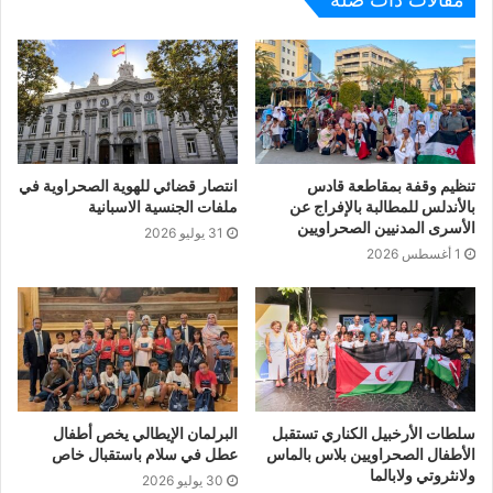
من الإقتراحات للنهوض بالعمل وتطويره في السنوات المقبلة.
وحضر الجمعية العامة نخبة من الإعلاميين والصحفيين والمدونين
الصحراويين بعضهم من الجيل المؤسس للأذرع الإعلامية لجهة
البوليساريو وبعضهم من جيل الشباب كما حضر المناسبة عدد
من المهتمين والفاعلين وأنشطاء من الجالية الصحراويين
بأوروبا.
وتستمر أعمال الجمعية العامة لرابطة الصحفيين الصحراويين
تنظيم وقفة بمقاطعة قادس
انتصار قضائي للهوية الصحراوية في
بأوروبا على مدى يومين وستشهد مناقشة التقرير الأدبي وعمل
بالأندلس للمطالبة بالإفراج عن
ملفات الجنسية الاسبانية
الأسرى المدنيين الصحراويين
العديد من الورشات قبل أن تختتم بالمصادقة على القانون
31 يوليو 2026
1 أغسطس 2026
الأساسي وبرنامج العمل وإنتخاب قيادة جديدة.
*متابعة/عبداتي لبات الرشيد/إشبيلية/إسبانيا*
سلطات الأرخبيل الكناري تستقبل
البرلمان الإيطالي يخص أطفال
الأطفال الصحراويين بلاس بالماس
عطل في سلام باستقبال خاص
ولانثروتي ولابالما
30 يوليو 2026