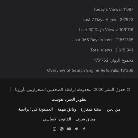
Today's Views:
1٬087
Last 7 Days Views:
26٬923
Last 30 Days Views:
106٬116
Last 365 Days Views:
1٬185٬335
Total Views:
3٬615٬041
مجموع الزوار:
475٬752
Overview of Search Engine Referrals:
19٬308
© حقوق النشر 2026، محفوظة لرابطة الصحفيين الصحراويين بأوروبا |
تطوير الجيريا هوست
من نحن
اسئلة متكررة
وثائق مهمة
العضىوية في الرابطة
ميثاق شرف
القانون الاساسي
Facebook
Twitter
YouTube
ووردبريس
Instagram