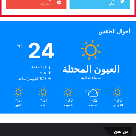
متابع
مشترك
أحوال الطقس
24
℃
العيون المحتلة
35º - 24º
76%
سماء صافية
8.13 كيلومتر/ساعة
31
31
33
32
35
℃
℃
℃
℃
℃
الخميس
الجمعة
السبت
الأحد
الأثنين
من نحن