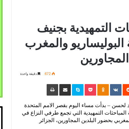
ات التمهيدية بجنيف
البوليساريو والمغرب
المجاورين
672
دقيقة واحدة
‏Reddit
‏VKontakte
Odnoklassniki
Pocket
Skype
مشاركة عبر البريد
طباعة
د لحسن –
بدأت مساء اليوم بقصر الامم المتحدة
لمباحثات التمهيدية التي تجمع طرفي النزاع في
لمغربي بحضور البلدين المجاورين، الجزائر