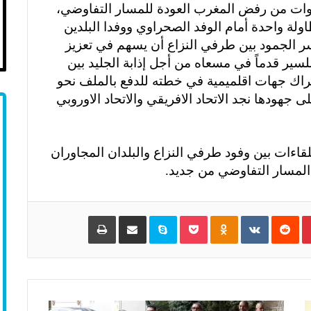
نوات من رفض المغرب العودة للمسار التفاوضي،
ة واحدة أمام الوفد الصحراوي ووفدا البلدين
سر الجمود بين طرفي النزاع أن يسهم في تعزيز
ير قدماً في مسعاه من أجل إذابة الجليد بين
راك جهات اقلميمية في خطته للدفع بالملف نحو
 جهودها نجد الاتحاد الافريقي والاتحاد الاوروبي
قاءات بين وفود طرفي النزاع والبلدان المجاوران
لمسار التفاوضي من جديد.
Pinterest
‏Reddit
‏VKontakte
Odnoklassniki
Pocket
Skype
مشاركة عبر البريد
طباعة