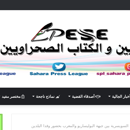
خبار الجالية
أصدقاء القضية
نماذج ناجحة
مختصر مفيد
 السويسرية بين جبهة البوليساريو والمغرب بحضور وفدا البلدين