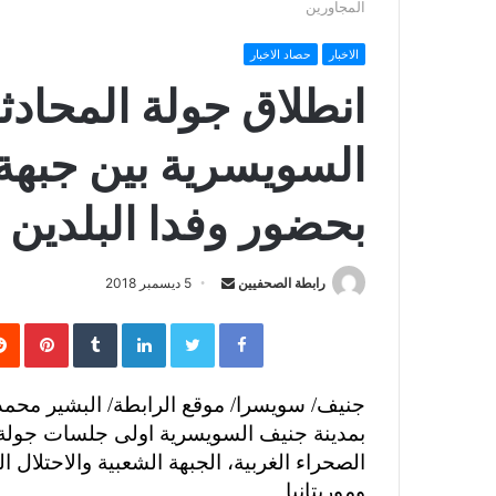
المجاورين
الاخبار
حصاد الاخبار
انطلاق جولة المحادث
السويسرية بين جبهة 
بحضور وفدا البلدين 
رابطة الصحفيين
S
5 ديسمبر 2018
e
Facebook
Twitter
LinkedIn
‏Tumblr
Pinterest
n
d
a
جنيف/ سويسرا/ موقع الرابطة/ البشير محم
n
بمدينة جنيف السويسرية اولى جلسات جولة ا
e
الصحراء الغربية، الجبهة الشعبية والاحتلال ا
m
وموريتانيا.
a