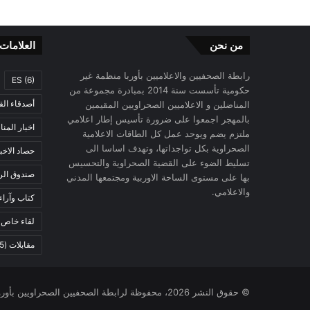
من نحن
العلامات
رابطة الصحفيين والاعلاميين بأوربا منظمة غير
ES
(6)
حكومية تأسست سنة 2014 بمبادرة مجموعة من
أصدقاء الق
المناضلين و الاعلاميين الصحراويين المقيمين
بالمهجر اجمعوا على ضرورة تأسيس إطار اعلامي
اخبار المن
ملتزم يضم ويوحد عمل كل الطاقات الاعلامية
الصحراوية بكل تواجداتها، وتهدف اساسا الى
حصاد الاخب
تسليط الضوء على القضية الصحراوية والتحسيس
صندوق الرح
بها على مستوى الساحة الاوربية ومجتمعها المدني
والاعلامي.
كتاب وآراء
لقاء خاص
)
مقابلات
(5)
© حقوق النشر 2026، محفوظة لرابطة الصحفيين الصحراويين بأوروبا |