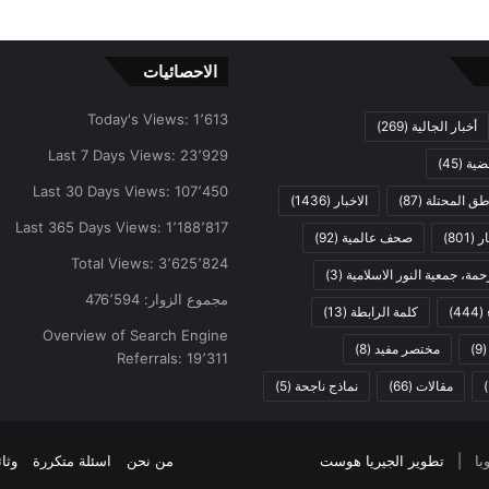
الاحصائيات
Today's Views:
1٬613
أخبار الجالية
(269)
Last 7 Days Views:
23٬929
ضية
(45)
Last 30 Days Views:
107٬450
اطق المحتلة
(87)
الاخبار
(1436)
Last 365 Days Views:
1٬188٬817
ار
(801)
صحف عالمية
(92)
Total Views:
3٬625٬824
مة، جمعية النور الاسلامية
(3)
مجموع الزوار:
476٬594
(444)
كلمة الرابطة
(13)
Overview of Search Engine
(9
مختصر مفيد
(8)
Referrals:
19٬311
مقالات
(66)
نماذج ناجحة
(5)
تطوير الجيريا هوست
من نحن
اسئلة متكررة
وثا