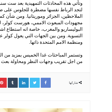
وتأتي هذه المحادثات التمهيدية بعد ست س
لتجد الرباط نفسها مضطرة للجلوس على طاول
الملاحظين، الجزائر وموريتانيا. ومن شأن ك
مجهودات المبعوث الاممي، هورست كولر، للس
البوليساريو والمغرب، خاصة انه استطاع اش
التسوية. ومن بين الجهات التي يعول كولر على
ومنظمة الامم المتحدة ذاتها.
وتستمر المباحثات غدا الخميس بمزيد من الل
من اجل تقريب وجهات النظر ومحاولة بعث ا
Facebook
Twitter
LinkedIn
‏Tumblr
شاركها