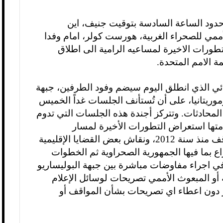
حدود الساعة السادسة بتوقيت جنيف، اين
مي للصحراء الغربية، هورست كولر، امام وفدا
تطورات الاخيرة لمساعيه الرامية الى اطلاق
 الامم المتحدة.
ئي الذي انطلق اليوم سيضم وفود الطرفين، جبهة
موريتانيا، على أن تُستأنف الجلسات غداً الخميس
لمحادثات.
وتتركز أجندة هذه الجلسات التي تدوم
متها استعراض التطورات الأخيرة لمسار
المفاوضات بين البوليساريو والمغرب المتوقف منذ سنة 2012، ونقاش بعض القضايا الإقليمية
اع بما فيها الجمهورية الصحراوية ثم الخطوات
 في اجراء مفاوضات مباشرة بين جبهة البوليساريو
أو المبعوث الأممي تصريحات لوسائل الإعلام
 دون اعطاء اي تصريحات بشأن المواقف أو