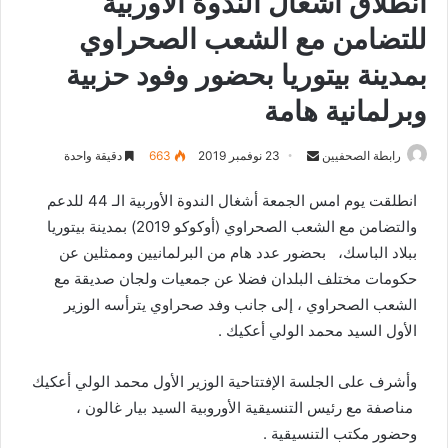
انطلاق أشغال الندوة الأوربية
للتضامن مع الشعب الصحراوي
بمدينة بيتوريا بحضور وفود حزبية
وبرلمانية هامة
رابطة الصحفيين
S
23 نوفمبر 2019
663
دقيقة واحدة
e
انطلقت يوم امس الجمعة أشغال الندوة الأوربية الـ 44 للدعم
n
والتضامن مع الشعب الصحراوي (أوكوكو 2019) بمدينة بيتوريا
d
ببلاد الباسك، بحضور عدد هام من البرلمانيين وممثلين عن
a
n
حكومات مختلف البلدان فضلا عن جمعيات ولجان صديقة مع
e
الشعب الصحراوي ، إلى جانب وفد صحراوي يترأسه الوزير
m
الأول السيد محمد الولي أعكيك .
a
i
وأشرف على الجلسة الإفتتاحية الوزير الأول محمد الولي أعكيك
l
مناصفة مع رئيس التنسيقية الأوروبية السيد بيار غالون ،
وحضور مكتب التنسيقية .