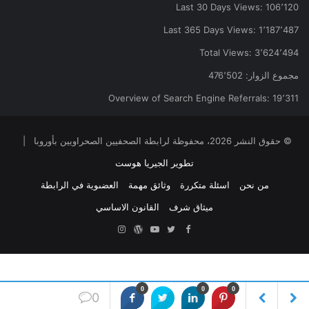
Last 30 Days Views:
106٬120
Last 365 Days Views:
1٬187٬487
Total Views:
3٬624٬494
مجموع الزوار:
476٬502
Overview of Search Engine Referrals:
19٬311
© حقوق النشر 2026، محفوظة لرابطة الصحفيين الصحراويين بأوروبا |
تطوير الجيريا هوست
من نحن
اسئلة متكررة
وثائق مهمة
العضىوية في الرابطة
ميثاق شرف
القانون الاساسي
Facebook
Twitter
YouTube
ووردبريس
Instagram
0
0
0
0