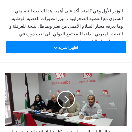
الوزير الأول وفي كلمته أكد على أهمية هذا الحدث التضامني
السنوي مع القضية الصحراوية ، مبرزا تطورات القضية الوطنية،
وما يعرفه مسار السلام الأممي من تعثر وتماطل نتيجة للعرقلة و
التعنت المغربي ، داعيا المجتمع الدولي إلى لعب دوره في
فرض واحترام الشرعية الدولية.
اظهر المزيد
وأوضح الوزير الأول أن عرقلة تصفية الاستعمار من الصحراء
الغربية سيؤدي إلى عودة التوتر وعدم الإستقرار في المنطقة,
محملا اسبانيا المسؤولية التاريخية تجاه الشعب الصحراوي،
ومثمنا جهود كل المنظمات والهيئات الدولية المتضامنة مع
الشعب الصحراوي.
من جانبه رئيس التنسيقية الأوروبية للتضامن مع الشعب
الصحراوي السيد بيارغالون، أوضح أهمية هذا الحدث والظرف