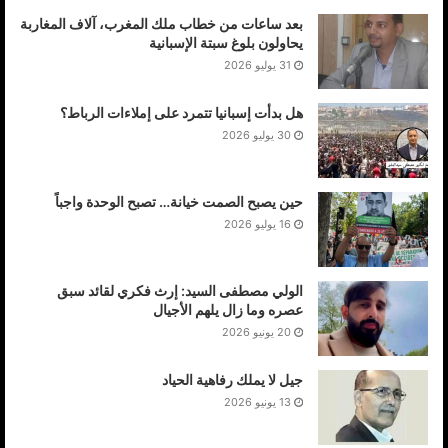
بعد ساعات من خطاب ملك المغرب، آلاف المغاربة
ويرافق الوزير الأول وفد صحراوي يضم : وزير شؤون الأرض
يحاولون بلوغ سبتة الإسبانية
المحتلة والجاليات البشير مصطفى السيد ، وزير التعاون بلاهي
31 يوليو 2026
السيد ، السفير الصحراوي بالجزائر عبد القادر الطالب عمر ،
ممثلة جبهة البوليساريو بإسبانيا خيرة بلاهي .
هل بدأت إسبانيا تتمرد على إملاءات الرباط؟
30 يوليو 2026
حين يصبح الصمت خيانة… تصبح الوحدة واجباً
16 يوليو 2026
الولي مصطفى السيد: إرث فكري لقائد سبق
عصره وما زال يلهم الأجيال
20 يونيو 2026
جيل لا يملك رفاهية الحياد
13 يونيو 2026