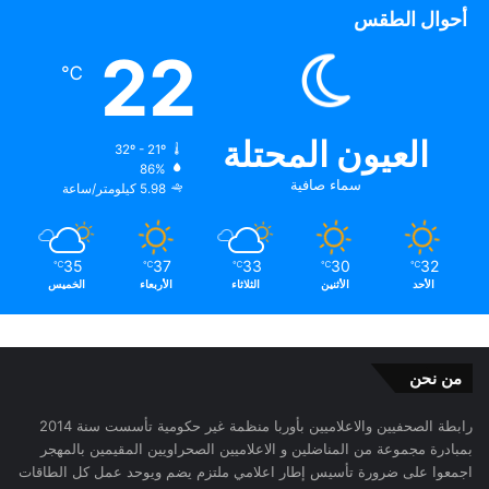
أحوال الطقس
22
℃
العيون المحتلة
32º - 21º
86%
سماء صافية
5.98 كيلومتر/ساعة
35
37
33
30
32
℃
℃
℃
℃
℃
الأحد
الأثنين
الثلاثاء
الأربعاء
الخميس
من نحن
رابطة الصحفيين والاعلاميين بأوربا منظمة غير حكومية تأسست سنة 2014
بمبادرة مجموعة من المناضلين و الاعلاميين الصحراويين المقيمين بالمهجر
اجمعوا على ضرورة تأسيس إطار اعلامي ملتزم يضم ويوحد عمل كل الطاقات