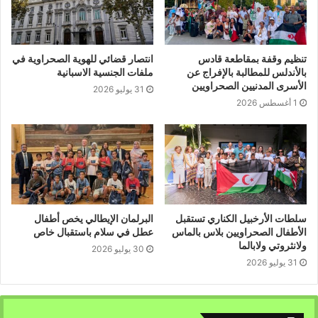
تمكين الشعب الصحراوي من حقه في تقرير مصيره من خلال
استفتاء حر ونزيه تحت إشراف هيئة الأمم المتحدة
تنظيم وقفة بمقاطعة قادس
انتصار قضائي للهوية الصحراوية في
وجدد المشاركون في الندوة مواصلة دعم الشعب الصحراوي
بالأندلس للمطالبة بالإفراج عن
ملفات الجنسية الاسبانية
والمرافعة عن مسار تصفية الإستعمار من الصحراء الغربية.
الأسرى المدنيين الصحراويين
31 يوليو 2026
1 أغسطس 2026
ويشارك في هذه الندوة وفد من المناطق المحتلة إلى جانب
مشاركة هامة للجالية الصحراوية .
سلطات الأرخبيل الكناري تستقبل
البرلمان الإيطالي يخص أطفال
الأطفال الصحراويين بلاس بالماس
عطل في سلام باستقبال خاص
ولانثروتي ولابالما
30 يوليو 2026
31 يوليو 2026