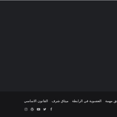
ئق مهمة
العضىوية في الرابطة
ميثاق شرف
القانون الاساسي
Facebook
Twitter
YouTube
ووردبريس
Instagram