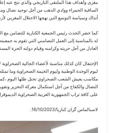
مغزى وأهداف هذا الملتقى التاريخي والذي نتج عنه إعل
الساقية الحمراء ووادي الذهب من أجل توحيد نضال وم
أنذاك وسياسة التوسع التي نهجها الاحتلال المغربي لأرض
كما حضر الحدث رئيس الجمعية الكنارية للتضامن مع ال
له بالمناسبة إلى العمل التضامني التي تقوم به جمعي
العادل من أجل حريته وكرامته وقيام دولته الحرة المست
ليوم الوحدة الوطنية وليوم الخيمة الصحراوية وما تمثل
مكاسب يعيش الشعب الصحراوي تحتل ظلها اليوم ،كما ع
النضال والكفاح من أجل استكمال معركة التحرير وتقوي
على كافة تراب الجمهورية العربية الصحراوية الديموقرا
لاسبالماس گران كناريا/16/10/2023.