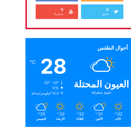
0
0
متابع
مشترك
أحوال الطقس
28
℃
العيون المحتلة
32º - 22º
51%
غيوم متفرقة
10.3 كيلومتر/ساعة
35
33
32
31
32
℃
℃
℃
℃
℃
الأحد
الأثنين
الثلاثاء
الأربعاء
الخميس