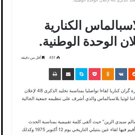
ن الوحدة الوطنية.
اسبالماس الكنارية
451
أقل من دقيقة
‏Reddit
‏VKontakte
Odnoklassniki
Pocket
Skype
مشاركة عبر البريد
طباعة
نظمت مساء السبت 14 أكتوبر الجالية الصحراوية بجزيرة گران كناريا لقاءا تواصليا بمناسبة تخليد الذكرى 48 لإعلان
نتا لوثيا بلاسبالماس والذي أشرف على تنظيمه جمعية الجالية
 سالم سيدي الزين” حيث ألقى كلمة تقييمية بمناسبة الحدث
تطرق من خلالها إلى الظروف الوطنية والإقليمية التي أقيم فيها لقاء عين بنتيلي التاريخي يوم 12 أكتوبر 1975 وكذلك