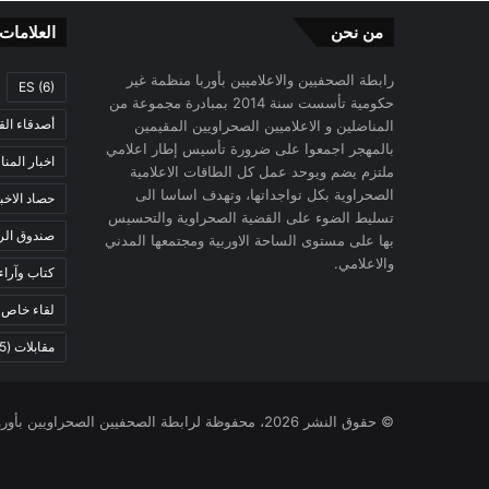
من نحن
العلامات
رابطة الصحفيين والاعلاميين بأوربا منظمة غير
ES
(6)
حكومية تأسست سنة 2014 بمبادرة مجموعة من
أصدقاء الق
المناضلين و الاعلاميين الصحراويين المقيمين
بالمهجر اجمعوا على ضرورة تأسيس إطار اعلامي
اخبار المن
ملتزم يضم ويوحد عمل كل الطاقات الاعلامية
الصحراوية بكل تواجداتها، وتهدف اساسا الى
حصاد الاخب
تسليط الضوء على القضية الصحراوية والتحسيس
صندوق الرح
بها على مستوى الساحة الاوربية ومجتمعها المدني
والاعلامي.
كتاب وآراء
لقاء خاص
)
مقابلات
(5)
© حقوق النشر 2026، محفوظة لرابطة الصحفيين الصحراويين بأوروبا |