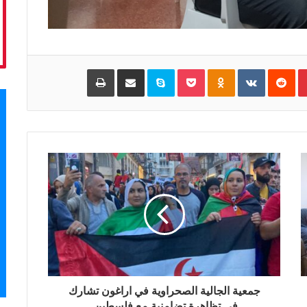
Pinterest
‏Reddit
‏VKontakte
Odnoklassniki
Pocket
Skype
مشاركة عبر البريد
طباعة
جمعية الجالية الصحراوية في اراغون تشارك
في تظاهرة تضامنية مع فلسطين.