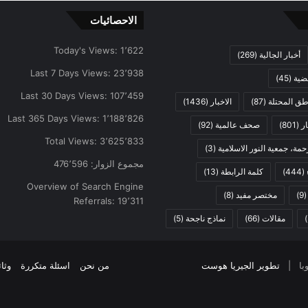
الاحصائيات
Today's Views:
1٬622
أخبار الجالية
(269)
Last 7 Days Views:
23٬938
ضية
(45)
Last 30 Days Views:
107٬459
اطق المحتلة
(87)
الاخبار
(1436)
Last 365 Days Views:
1٬188٬826
ار
(801)
صحف عالمية
(92)
Total Views:
3٬625٬833
مة، جمعية النور الاسلامية
(3)
مجموع الزوار:
476٬596
(444)
كلمة الرابطة
(13)
Overview of Search Engine
(9
مختصر مفيد
(8)
Referrals:
19٬311
مقالات
(66)
نماذج ناجحة
(5)
تطوير الجيريا هوست
من نحن
اسئلة متكررة
وثا