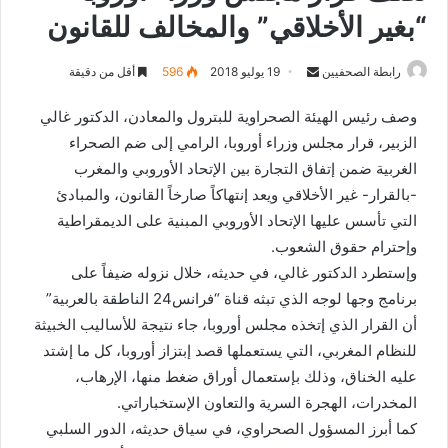
“بغير الأخلاقي” والمخالف للقانون
رابطة الصحفيين
S
19 يوليو 2018
596
أقل من دقيقة
e
وصف رئيس الهيئة الصحراوية للبترول والمعادن، الدكتور غالي
n
الزبير، قرار مجلس وزراء أوروبا، الرامي إلى ضم الصحراء
d
الغربية ضمن إتفاق التجارة بين الإتحاد الأوروبي والمغرب
a
n
-بالقرار- غير الأخلاقي ويعد إنتهاكاً صارخاً القانون، والمبادئ
e
التي تأسس عليها الإتحاد الأوروبي المبنية على الديمقراطية
m
وإحترام حقوق الشعوب.
a
وإستطرد الدكتور غالي، في حديثه، خلال نزوله ضيفاً على
i
برنامج وجها لوجه الذي تبثه قناة “فرانس24 الناطقة بالعربية”
l
أن القرار الذي إتخذه مجلس أوروبا، جاء نتيجة للأساليب الخبيثة
للنظام المغربي، التي يستعملها قصد إبتزاز أوروبا، كل ما إشتد
عليه الخناق، وذلك بإستعمال أوراق ضغط منها، الإرهاب،
المخدرات، الهجرة السرية والتعاون الإستخباراتي.
كما أبرز المسؤول الصحراوي، في سياق حديثه، الدور السلبي