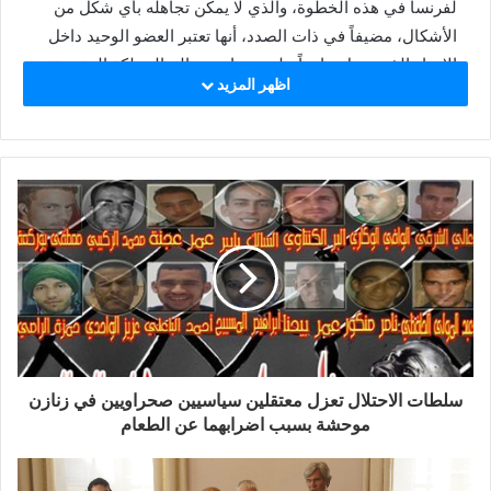
لفرنسا في هذه الخطوة، والذي لا يمكن تجاهله بأي شكل من
الأشكال، مضيفاً في ذات الصدد، أنها تعتبر العضو الوحيد داخل
الإتحاد الذي يعمل جاهداً على ضمان مصالح المملكة المغربية
اظهر المزيد
داخل هذه المؤسسة الأوروبية، وهو ما أظهرته بشكل لا يدع
مجال للشك، عقب مطالبتها بإستئناف الحكم السابق لمحكمة
العدل الأوروبية الصادر في 21 ديسمبر 2016.
هذا ومن جهة أخرى، أكد رئيس الهيئة الصحراوية للبترول
والمعادن، إستعداد الجبهة الكامل للعودة إلى محكمة العدل
الأوروبية، من أجل إنتراع حقها من خلال القضاء الأوروبي، الذي
سيفرض على المفوضية الأوروبية إلغاء هذا القرار والتراجع عنه.
سلطات الاحتلال تعزل معتقلين سياسيين صحراويين في زنازن
موحشة بسبب اضرابهما عن الطعام