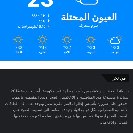
العيون المحتلة
33º - 21º
75%
غيوم متفرقة
8.16 كيلومتر/ساعة
32
32
32
33
33
℃
℃
℃
℃
℃
الجمعة
السبت
الأحد
الأثنين
الثلاثاء
من نحن
رابطة الصحفيين والاعلاميين بأوربا منظمة غير حكومية تأسست سنة 2014
بمبادرة مجموعة من المناضلين و الاعلاميين الصحراويين المقيمين بالمهجر
اجمعوا على ضرورة تأسيس إطار اعلامي ملتزم يضم ويوحد عمل كل الطاقات
الاعلامية الصحراوية بكل تواجداتها، وتهدف اساسا الى تسليط الضوء على
القضية الصحراوية والتحسيس بها على مستوى الساحة الاوربية ومجتمعها
المدني والاعلامي.