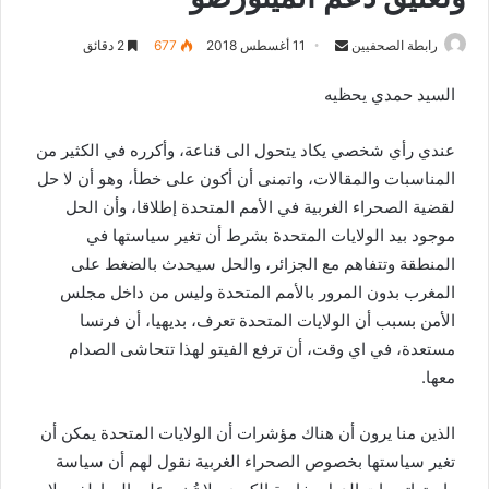
رابطة الصحفيين
S
11 أغسطس 2018
677
2 دقائق
e
السيد حمدي يحظيه
n
d
عندي رأي شخصي يكاد يتحول الى قناعة، وأكرره في الكثير من
a
n
المناسبات والمقالات، واتمنى أن أكون على خطأ، وهو أن لا حل
e
لقضية الصحراء الغربية في الأمم المتحدة إطلاقا، وأن الحل
m
موجود بيد الولايات المتحدة بشرط أن تغير سياستها في
a
المنطقة وتتفاهم مع الجزائر، والحل سيحدث بالضغط على
i
المغرب بدون المرور بالأمم المتحدة وليس من داخل مجلس
l
الأمن بسبب أن الولايات المتحدة تعرف، بديهيا، أن فرنسا
مستعدة، في اي وقت، أن ترفع الفيتو لهذا تتحاشى الصدام
معها.
الذين منا يرون أن هناك مؤشرات أن الولايات المتحدة يمكن أن
تغير سياستها بخصوص الصحراء الغربية نقول لهم أن سياسة