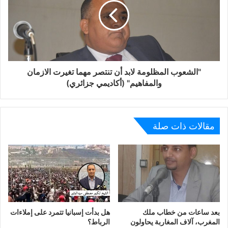
ورغم ذلك وبصراحة فإن الكثير من الصحراويين حبذوا فوز
ترامب نكاية بصداقة هيلاري كلينتون مع المغرب. في تصورنا
الآن- وهذا سطحي بعض الشيء- أن الولايات المتحدة يمكن ان
تغير موقفها بسبب أن ترامب منزعج جدا من دعم المغرب
لهيلاري كلينتون اثناء الحملة الانتخابية، وأن جون بولتون الذي
"الشعوب المظلومة لابد أن تنتصر مهما تغيرت الازمان
يصفه البعض بأنه “صديق” للصحراويين هو الآن في الإدارة
والمفاهيم" (أكاديمي جزائري)
ويمكن أن يغيير من موقف الولايات المتحدة في قضيتنا. هذا كله
في الحقيقة سطحي ولم يصل بعد إلى العمق. هناك نقطة مهمة
أهم من هذا كله وهي ان الولايات المتحدة الامريكية تحاول اقناع
مقالات ذات صلة
الجزائر بالتخلي عن معادلة 51 بالمائة في ميدان الاستثمار
لتفتح السوق أمام الشركات الأمريكية؛ ثالثا: هناك نقطة، مهمة
هي الأخرى، تتعلق بتمويل الولايات المتحدة الامريكية
المينورصو، وهي ان الولايات المتحدة أعلنت أنها لن تبقى تدعم
المينورصو الى ما لانهاية، وهذه النقطة كان قد طرحها جون
بولتون حين كان سفيرا للولايات المتحدة في الامم المتحدة
سنتي 2005م و 2006م، وهو الآن متواجد في السلطة مع
بعد ساعات من خطاب ملك
هل بدأت إسبانيا تتمرد على إملاءات
ترامب ويكرر نفس الشيء. ففي 5 اكتوبر 2017م قدم مجلس
المغرب، آلاف المغاربة يحاولون
الرباط؟