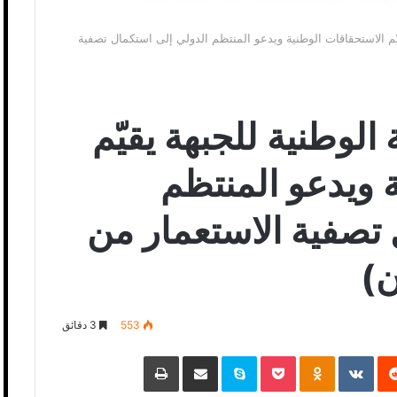
قيّم الاستحقاقات الوطنية ويدعو المنتظم الدولي إلى استكمال تصفية
 الوطنية للجبهة يقيّم
 ويدعو المنتظم
 تصفية الاستعمار من
ن)
553
3 دقائق
‏Reddit
‏VKontakte
Odnoklassniki
Pocket
Skype
مشاركة عبر البريد
طباعة