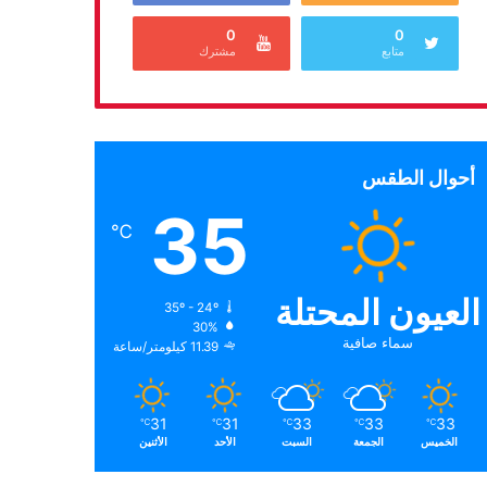
0
0
متابع
مشترك
أحوال الطقس
35
℃
العيون المحتلة
35º - 24º
30%
سماء صافية
11.39 كيلومتر/ساعة
31
31
33
33
33
℃
℃
℃
℃
℃
الخميس
الجمعة
السبت
الأحد
الأثنين