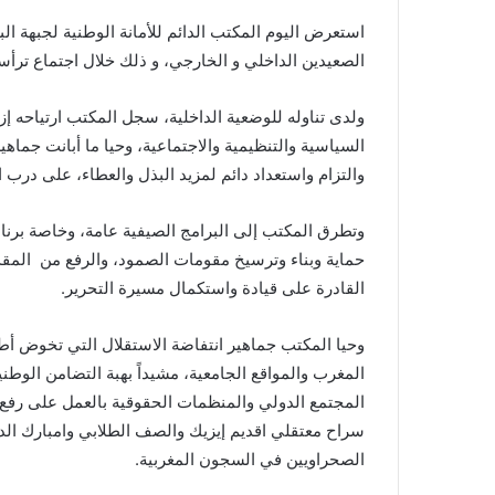
a
استعرض اليوم المكتب الدائم للأمانة الوطنية لجبهة ال
n
الصعيدين الداخلي و الخارجي، و ذلك خلال اجتماع ترأسه 
e
m
ولدى تناوله للوضعية الداخلية، سجل المكتب ارتياحه إ
a
السياسية والتنظيمية والاجتماعية، وحيا ما أبانت جم
i
والتزام واستعداد دائم لمزيد البذل والعطاء، على درب 
l
وتطرق المكتب إلى البرامج الصيفية عامة، وخاصة برنام
حماية وبناء وترسيخ مقومات الصمود، والرفع من المقدر
القادرة على قيادة واستكمال مسيرة التحرير
.
وحيا المكتب جماهير انتفاضة الاستقلال التي تخوض أط
المغرب والمواقع الجامعية، مشيداً بهبة التضامن الوطني
المجتمع الدولي والمنظمات الحقوقية بالعمل على رفع
سراح معتقلي اقديم إيزيك والصف الطلابي وامبارك الد
الصحراويين في السجون المغربية
.