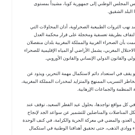
ئيس المجلس الوطني إلى جمهورية كوبا، مشيداً بمستوى
 البلد الشقيق
.
نهب الثروات الطبيعبة الصحراوية، أدان المحاولات التي
لالتفاف بطريقة تعسفية ومخجلة على قرار محكمة العدل
ت بأن الصحراء الغربية والمملكة المغربية بلدان منفصلان
الاحتلال المغربي، يشمل الأراضي أو المياه الإقليمية للصحراء
الدولي والقانون الدولي الإنساني والقانون الأوروبي
.
يقف في استعداد دائم لاستكمال مهمة التحرير، ويذود عن
اطر التسريب الممنهج والمتزايد لمخدرات المملكة المغربية،
لمنظمة والجماعات الإرهابية
.
ي كل مواقع تواجدها، بحلول عيد الفطر السعيد، توقف عند
ً بكل المناضلات والمناضلين للتشمير عن سواعد الجد لإنجاح
العدو، والمضي في معركة الحرية والكرامة، في كنف الوحدة
راء ووادي الذهب، حتى تحقيق أهدافنا الوطنية في استكمال