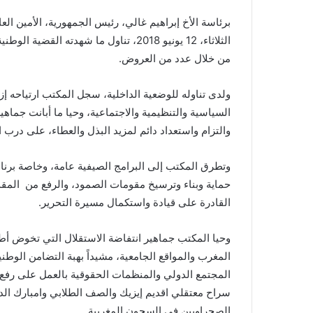
برئاسة الأخ إبراهيم غالي، رئيس الجمهورية، الأمين العام
الثلاثاء، 12 يونيو 2018، تناول ما شهد
من خلال عدد من العروض
.
ولدى تناوله للوضعية الداخلية، سجل المكتب ارتياحه إ
السياسية والتنظيمية والاجتماعية، وحيا ما أبانت جم
والتزام واستعداد دائم لمزيد البذل والعطاء، على درب 
وتطرق المكتب إلى البرامج الصيفية عامة، وخاصة برنام
حماية وبناء وترسيخ مقومات الصمود، والرفع من المقدر
القادرة على قيادة واستكمال مسيرة التحرير
.
وحيا المكتب جماهير انتفاضة الاستقلال التي تخوض أط
المغرب والمواقع الجامعية، مشيداً بهبة التضامن الوطني
المجتمع الدولي والمنظمات الحقوقية بالعمل على رفع
سراح معتقلي اقديم إيزيك والصف الطلابي وامبارك الد
الصحراويين في السجون المغربية
.