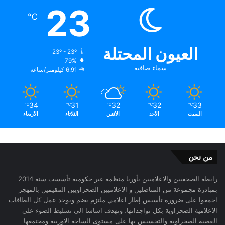
23
℃
العيون المحتلة
23º - 23º
79%
سماء صافية
6.91 كيلومتر/ساعة
34
31
32
32
33
℃
℃
℃
℃
℃
السبت
الأحد
الأثنين
الثلاثاء
الأربعاء
من نحن
رابطة الصحفيين والاعلاميين بأوربا منظمة غير حكومية تأسست سنة 2014
بمبادرة مجموعة من المناضلين و الاعلاميين الصحراويين المقيمين بالمهجر
اجمعوا على ضرورة تأسيس إطار اعلامي ملتزم يضم ويوحد عمل كل الطاقات
الاعلامية الصحراوية بكل تواجداتها، وتهدف اساسا الى تسليط الضوء على
القضية الصحراوية والتحسيس بها على مستوى الساحة الاوربية ومجتمعها