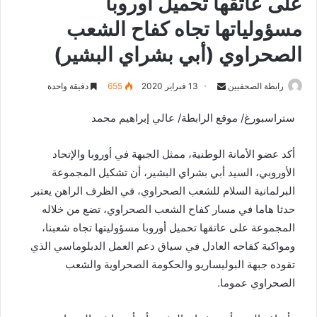
على عاتقها تحميل أوروبا
مسؤولياتها تجاه كفاح الشعب
الصحراوي (أبي بشراي البشير)
رابطة الصحفيين
S
13 فبراير 2020
655
دقيقة واحدة
e
ستراسبورغ/ موقع الرابطة/ عالي إبراهيم محمد
n
d
أكد عضو الأمانة الوطنية، ممثل الجبهة في أوروبا والإتحاد
a
n
الأوروبي، السيد أبي بشراي البشير، أن تشكيل المجموعة
e
البرلمانية السلام للشعب الصحراوي، في الظرف الراهن يعتبر
m
حدثا هاما في مسار كفاح الشعب الصحراوي، تضع من خلاله
a
المجموعة على عاتقها تحميل أوروبا مسؤوليتها تجاه شعبنا،
i
ومواكبة كفاحه العادل في سياق دعم العمل الدبلوماسي الذي
l
تقوده جبهة البوليساريو والحكومة الصحراوية والشعب
الصحراوي عموما.