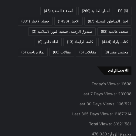
(6)
ES
أخبار الجالية
(269)
أصدقاء القضية
(45)
اخبار المناطق المحتلة
(87)
الاخبار
(1436)
حصاد الاخبار
(801)
صحف عالمية
(92)
صندوق الرحمة، جمعية النور الاسلامية
(3)
كتاب وآراء
(444)
كلمة الرابطة
(13)
لقاء خاص
(9)
مختصر مفيد
(8)
مقابلات
(5)
مقالات
(66)
نماذج ناجحة
(5)
الاحصائيات
Today's Views:
1٬698
Last 7 Days Views:
23٬038
Last 30 Days Views:
106٬521
Last 365 Days Views:
1٬187٬214
Total Views:
3٬621٬581
مجموع الزوار:
476٬330