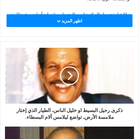
وللإشارة تحمل الجائزة اسم المتضامن (خوان أنطونيو غونثاليث
اظهر المزيد
كارابالو) الذي توفي في مخيمات العزة والكرامة سنة 2001 وهو
يؤدي عمله التضامني ضمن فريق من الأطباء.
ذكرى رحيل البسيط او خليل الناس، الطيار الذي إختار
ملامسة الأرض، تواضع ليلامس آلام البسطاء.