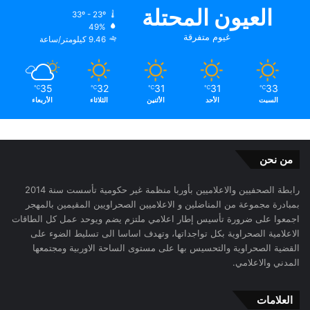
العيون المحتلة
33º - 23º
49%
غيوم متفرقة
9.46 كيلومتر/ساعة
35
32
31
31
33
℃
℃
℃
℃
℃
السبت
الأحد
الأثنين
الثلاثاء
الأربعاء
من نحن
رابطة الصحفيين والاعلاميين بأوربا منظمة غير حكومية تأسست سنة 2014
بمبادرة مجموعة من المناضلين و الاعلاميين الصحراويين المقيمين بالمهجر
اجمعوا على ضرورة تأسيس إطار اعلامي ملتزم يضم ويوحد عمل كل الطاقات
الاعلامية الصحراوية بكل تواجداتها، وتهدف اساسا الى تسليط الضوء على
القضية الصحراوية والتحسيس بها على مستوى الساحة الاوربية ومجتمعها
المدني والاعلامي.
العلامات