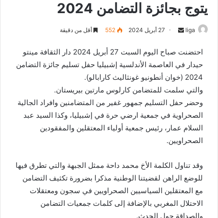
يتوج بجائزة التضامن 2024
liga
S
27 أبريل 2024
552
أقل من دقيقة
e
احتضنت صباح اليوم السبت 27 أبريل 2024 دار الثقافة مينتو
n
حيدار في العاصمة الأندلسية إشبيليا حفل تسليم جائزة التضامن
d
2024 (خوان أنطونيو غونثاليث كارابالو).
a
n
والتي سلمت للمتضامن كارلوس مارتين بيريستان.
e
وحضر حفل التسليم جمهور غفير من المتضامنين وافراد الجالية
m
الصحراوية في جمعية ارضي حرة في إشبيليا، وكذا السيد عبد
a
السلام عمار، رئيس جمعية أولياء المعتقلين والمفقودين
i
الصحراويين.
l
وقد تناول الكلمة الأخ محمد داحة ممثل الجبهة والتي تطرق فيها
للوضع الراهن لقضيتنا الوطنية مذكرا بضرورة تكثيف التضامن
مع المعتقلين السياسيين الصحراويين في سجون ومعتقلات
الاحتلال المغربي بالإضافة إلى كلمات جمعيات التضامن
والصداقة حول الحدث.