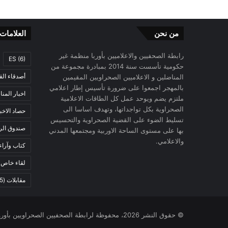
من نحن
العلامات
رابطة الصحفيين والاعلاميين بأوربا منظمة غير
ES
(6)
حكومية تأسست سنة 2014 بمبادرة مجموعة من
أصدقاء الق
المناضلين و الاعلاميين الصحراويين المقيمين
بالمهجر اجمعوا على ضرورة تأسيس إطار اعلامي
اخبار المن
ملتزم يضم ويوحد عمل كل الطاقات الاعلامية
الصحراوية بكل تواجداتها، وتهدف اساسا الى
حصاد الاخب
تسليط الضوء على القضية الصحراوية والتحسيس
صندوق الرح
بها على مستوى الساحة الاوربية ومجتمعها المدني
والاعلامي.
كتاب وآراء
لقاء خاص
)
مقابلات
(5)
© حقوق النشر 2026، محفوظة لرابطة الصحفيين الصحراويين بأوروبا |