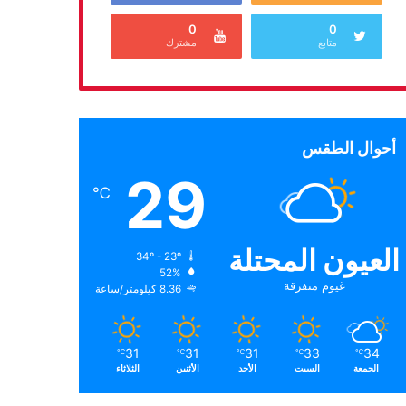
0
0
متابع
مشترك
أحوال الطقس
29
℃
العيون المحتلة
34º - 23º
52%
غيوم متفرقة
8.36 كيلومتر/ساعة
31
31
31
33
34
℃
℃
℃
℃
℃
الجمعة
السبت
الأحد
الأثنين
الثلاثاء