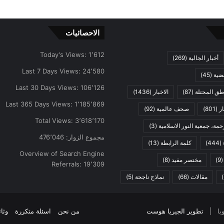
الاحصائيات
Today's Views:
1٬612
أخبار الجالية
(269)
Last 7 Days Views:
24٬580
ضية
(45)
Last 30 Days Views:
106٬126
اطق المحتلة
(87)
الاخبار
(1436)
Last 365 Days Views:
1٬185٬869
ار
(801)
صحف عالمية
(92)
Total Views:
3٬618٬170
مة، جمعية النور الاسلامية
(3)
مجموع الزوار:
476٬046
(444)
كلمة الرابطة
(13)
Overview of Search Engine
(9
مختصر مفيد
(8)
Referrals:
19٬309
مقالات
(66)
نماذج ناجحة
(5)
تطوير الجيريا هوست
من نحن
اسئلة متكررة
وثا