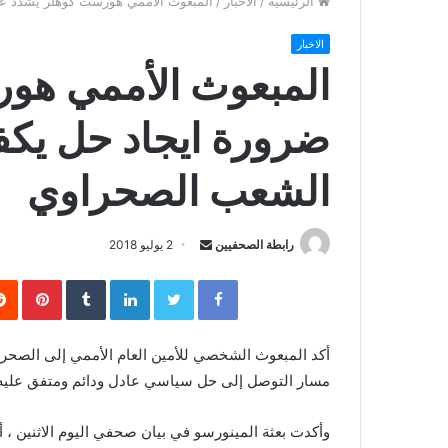
الرئيسية
/
الاخبار
/
المبعوث الأممي هورست كوهلر يشدد ع
الاخبار
المبعوث الأممي هو
ضرورة ايجاد حل يك
الشعب الصحراوي
رابطة الصحفيين
S
2 يوليو 2018
e
Facebook
Twitter
LinkedIn
‏Tumblr
Pinterest
n
d
a
أكد المبعوث الشخصي للأمين العام الأممي إلى الصحرا
n
مسار التوصل إلى حل سياسي عادل ودائم ومتفق عليه 
e
m
وأكدت بعثة المينورسو في بيان صحفي اليوم الاثنين ، 
a