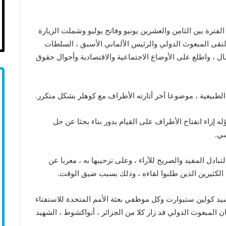
لفترة بين الثامن والعشرين يونيو وفاتح يوليو وشملت الزيارة
التقى المبعوث الدولي والرئيس الألماني الأسبق ، السلطات
 ، واطلع على الأوضاع الاجتماعية والاقتصادية وأحوال حقوق
الطبيعية ، موضوعا آخر أثارته الأطراف مع كوهلر بشكل متكرر.
إزاء انفتاح الأطراف على القيام بدور بناء بحثا عن حل
سي.
ادل المفيد والصريح للآراء ، وعلى ترحيبها به ، معربا عن
لكثيرين الذين طلبوا لقاءه ، وذلك بسبب ضيق الوقت.
سيد كولين ستيوارت وكل موظفي بعثة الأمم المتحدة للاستفتاء
 المبعوث الدولي قد زار كلا من الجزائر ، أنواكشوط ، الشهيد