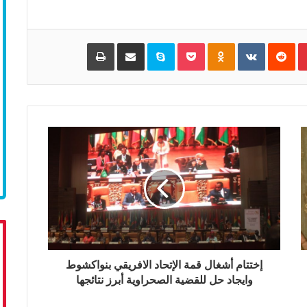
Pinterest
‏Reddit
‏VKontakte
Odnoklassniki
Pocket
Skype
مشاركة عبر البريد
طباعة
إختتام أشغال قمة الإتحاد الافريقي بنواكشوط
وايجاد حل للقضية الصحراوية أبرز نتائجها