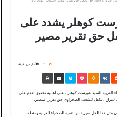
لى ضرورة ايجاد حل يكفل حق تقرير مصير الشعب الصحراوي
رست كوهلر يشدد على
فل حق تقرير مصير
691
أقل من دقيقة
‏Reddit
‏VKontakte
Odnoklassniki
Pocket
Skype
مشاركة عبر البريد
طباعة
ء الغربية السيد هورست كوهلر ، على أهمية تحقيق تقدم على
للنزاع ، يكفل للشعب الصحراوي حق تقرير المصير.
أن مثل هذا الحل سيزيد من تنمية الصحراء الغربية ومنطقة