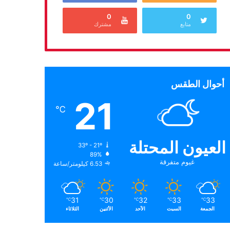
0
0
متابع
مشترك
أحوال الطقس
21
℃
العيون المحتلة
33º - 21º
89%
غيوم متفرقة
6.53 كيلومتر/ساعة
31
30
32
33
33
℃
℃
℃
℃
℃
الجمعة
السبت
الأحد
الأثنين
الثلاثاء