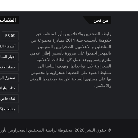
من نحن
العلامات
رابطة الصحفيين والاعلاميين بأوربا منظمة غير
ES
(6)
حكومية تأسست سنة 2014 بمبادرة مجموعة من
أصدقاء الق
المناضلين و الاعلاميين الصحراويين المقيمين
بالمهجر اجمعوا على ضرورة تأسيس إطار اعلامي
اخبار المن
ملتزم يضم ويوحد عمل كل الطاقات الاعلامية
الصحراوية بكل تواجداتها، وتهدف اساسا الى
حصاد الاخب
تسليط الضوء على القضية الصحراوية والتحسيس
صندوق الرح
بها على مستوى الساحة الاوربية ومجتمعها المدني
والاعلامي.
كتاب وآراء
لقاء خاص
)
مقابلات
(5)
© حقوق النشر 2026، محفوظة لرابطة الصحفيين الصحراويين بأوروبا |