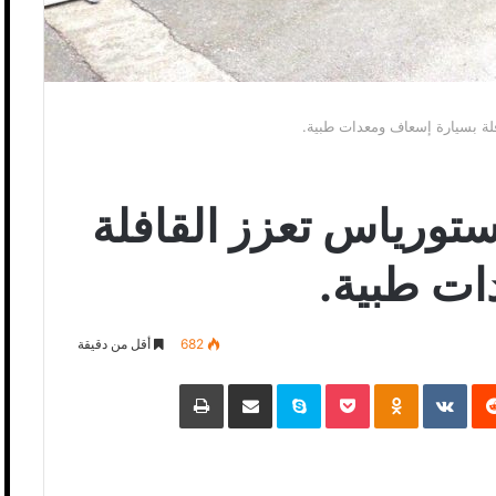
لة بسيارة إسعاف ومعدات طبية.
تورياس تعزز القافلة
ات طبية.
682
أقل من دقيقة
‏Reddit
‏VKontakte
Odnoklassniki
Pocket
Skype
مشاركة عبر البريد
طباعة