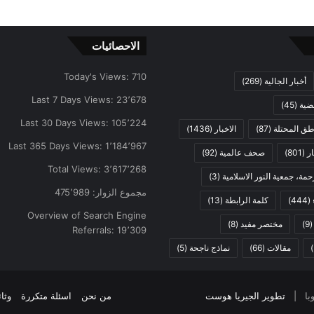
الاحصائيات
Today's Views:
710
أخبار الجالية
(269)
Last 7 Days Views:
23٬678
ضية
(45)
Last 30 Days Views:
105٬224
اطق المحتلة
(87)
الاخبار
(1436)
Last 365 Days Views:
1٬184٬967
ار
(801)
صحف عالمية
(92)
Total Views:
3٬617٬268
مة، جمعية النور الاسلامية
(3)
مجموع الزوار:
475٬989
(444)
كلمة الرابطة
(13)
Overview of Search Engine
(9
مختصر مفيد
(8)
Referrals:
19٬309
مقالات
(66)
نماذج ناجحة
(5)
تطوير الجيريا هوست
من نحن
اسئلة متكررة
وثا